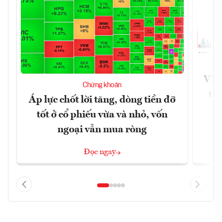
VN-
Chứng khoán
tư
Áp lực chốt lời tăng, dòng tiền đỡ
tốt ở cổ phiếu vừa và nhỏ, vốn
ngoại vẫn mua ròng
Đọc ngay