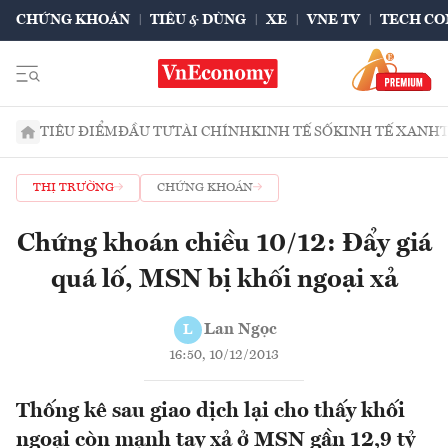
CHỨNG KHOÁN
TIÊU & DÙNG
XE
VNE TV
TECH CO
TIÊU ĐIỂM
ĐẦU TƯ
TÀI CHÍNH
KINH TẾ SỐ
KINH TẾ XANH
THỊ TRƯỜNG
CHỨNG KHOÁN
Chứng khoán chiều 10/12: Đẩy giá
quá lố, MSN bị khối ngoại xả
Lan Ngọc
L
16:50, 10/12/2013
Thống kê sau giao dịch lại cho thấy khối
ngoại còn mạnh tay xả ở MSN gần 12,9 tỷ