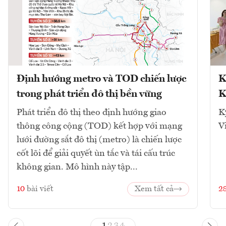
Định hướng metro và TOD chiến lược
K
trong phát triển đô thị bền vững
K
Phát triển đô thị theo định hướng giao
K
thông công cộng (TOD) kết hợp với mạng
V
lưới đường sắt đô thị (metro) là chiến lược
cốt lõi để giải quyết ùn tắc và tái cấu trúc
không gian. Mô hình này tập...
10
bài viết
Xem tất cả
2
1
2
3
4