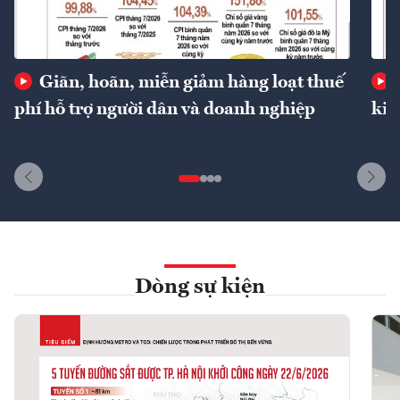
Giãn, hoãn, miễn giảm hàng loạt thuế
phí hỗ trợ người dân và doanh nghiệp
kin
Dòng sự kiện