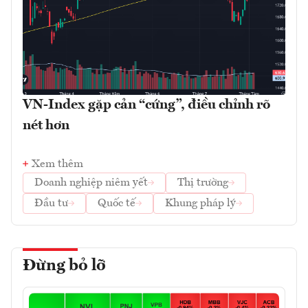
VN-Index gặp cản “cứng”, điều chỉnh rõ
nét hơn
Xem thêm
Doanh nghiệp niêm yết
Thị trường
Đầu tư
Quốc tế
Khung pháp lý
Đừng bỏ lỡ