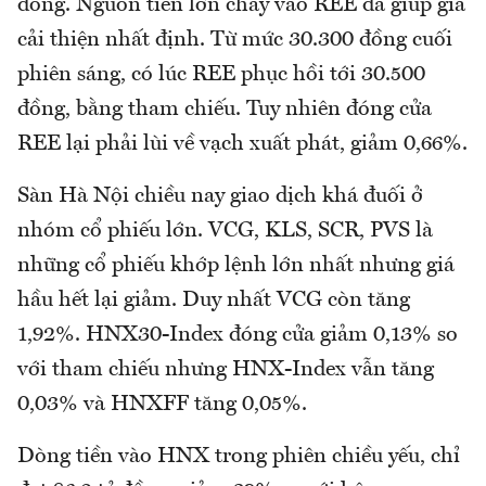
đồng. Nguồn tiền lớn chảy vào REE đã giúp giá
cải thiện nhất định. Từ mức 30.300 đồng cuối
phiên sáng, có lúc REE phục hồi tới 30.500
đồng, bằng tham chiếu. Tuy nhiên đóng cửa
REE lại phải lùi về vạch xuất phát, giảm 0,66%.
Sàn Hà Nội chiều nay giao dịch khá đuối ở
nhóm cổ phiếu lớn. VCG, KLS, SCR, PVS là
những cổ phiếu khớp lệnh lớn nhất nhưng giá
hầu hết lại giảm. Duy nhất VCG còn tăng
1,92%. HNX30-Index đóng cửa giảm 0,13% so
với tham chiếu nhưng HNX-Index vẫn tăng
0,03% và HNXFF tăng 0,05%.
Dòng tiền vào HNX trong phiên chiều yếu, chỉ