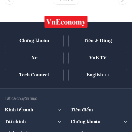
Chứng khoán
Tiêu & Dùng
Xe
VnE TV
Tech Connect
English ++
Tất cả chuyên mục
Kinh tế xanh
Tiêu điểm
Chuyển động xanh
Tài chính
Chứng khoán
Pháp lý
Ngân hàng
Doanh nghiệp niêm yết