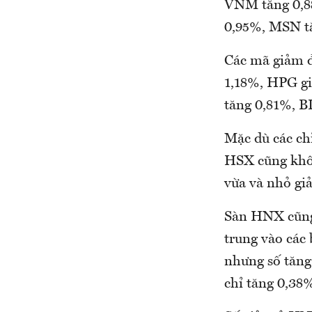
VNM tăng 0,88
0,95%, MSN t
Các mã giảm 
1,18%, HPG g
tăng 0,81%, B
Mặc dù các ch
HSX cũng khôn
vừa và nhỏ gi
Sàn HNX cũng 
trung vào các
nhưng số tăng
chỉ tăng 0,38