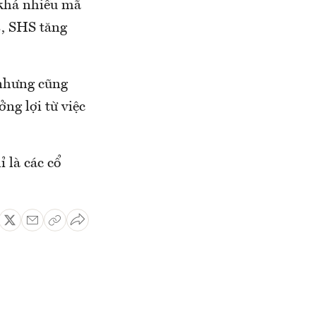
khá nhiều mã
, SHS tăng
 nhưng cũng
ng lợi từ việc
 là các cổ