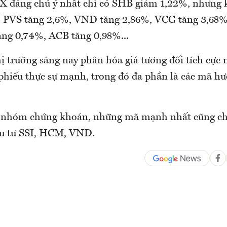
X đáng chú ý nhất chỉ có SHB giảm 1,22%, nhưng 
: PVS tăng 2,6%, VND tăng 2,86%, VCG tăng 3,68%
ng 0,74%, ACB tăng 0,98%...
ị trường sáng nay phân hóa giá tương đối tích cực
phiếu thực sự mạnh, trong đó đa phần là các mã hưở
 nhóm chứng khoán, những mã mạnh nhất cũng chỉ
ầu tư SSI, HCM, VND.