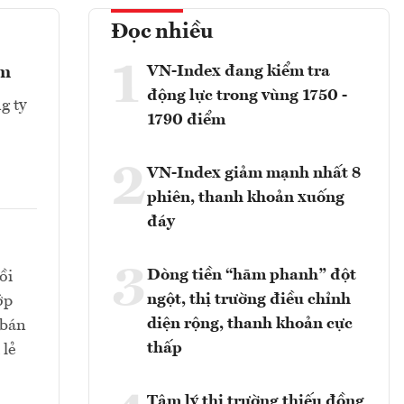
Đọc nhiều
1
VN-Index đang kiểm tra
ểm
động lực trong vùng 1750 -
g ty
1790 điểm
2
VN-Index giảm mạnh nhất 8
phiên, thanh khoản xuống
đáy
3
Dòng tiền “hãm phanh” đột
ồi
ngột, thị trường điều chỉnh
ớp
diện rộng, thanh khoản cực
 bán
thấp
 lẻ
Tâm lý thị trường thiếu đồng