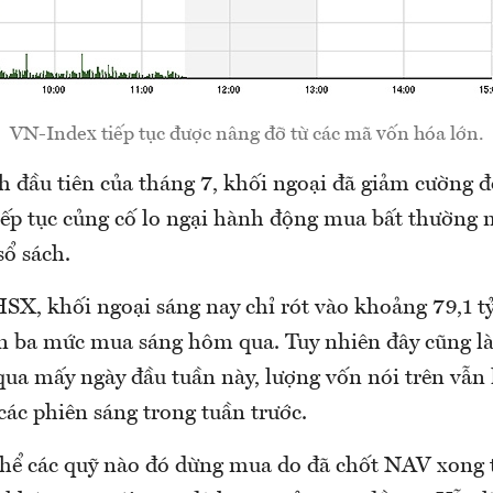
VN-Index tiếp tục được nâng đỡ từ các mã vốn hóa lớn.
ch đầu tiên của tháng 7, khối ngoại đã giảm cường
tiếp tục củng cố lo ngại hành động mua bất thường
sổ sách.
HSX, khối ngoại sáng nay chỉ rót vào khoảng 79,1 t
 ba mức mua sáng hôm qua. Tuy nhiên đây cũng là
 qua mấy ngày đầu tuần này, lượng vốn nói trên vẫn
các phiên sáng trong tuần trước.
thể các quỹ nào đó dừng mua do đã chốt NAV xong 