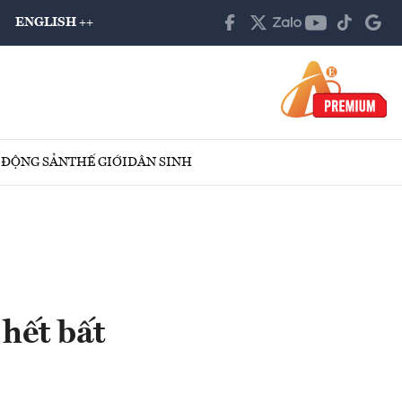
ENGLISH ++
 ĐỘNG SẢN
THẾ GIỚI
DÂN SINH
hết bất