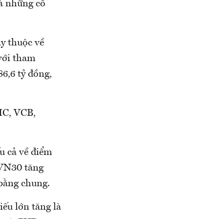
là những cổ
y thuộc về
 với tham
86,6 tỷ đồng,
VIC, VCB,
u cả về điểm
 VN30 tăng
bằng chung.
ếu lớn tăng là