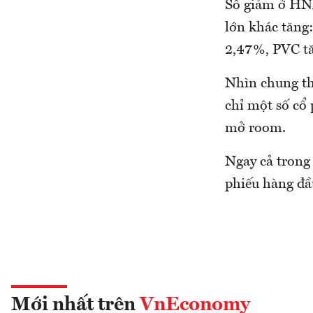
Số giảm ở HN
lớn khác tăng
2,47%, PVC tă
Nhìn chung th
chỉ một số cổ 
mở room.
Ngay cả trong
phiếu hàng đ
Mới nhất trên
VnEconomy