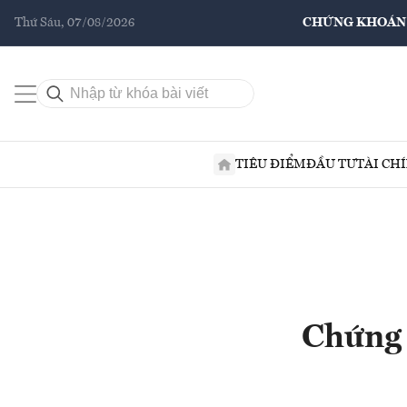
Thứ Sáu, 07/08/2026
CHỨNG KHOÁN
TIÊU ĐIỂM
ĐẦU TƯ
TÀI CH
Chứng 