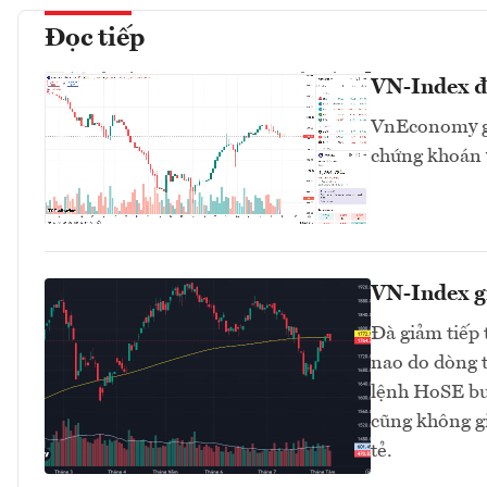
Đọc tiếp
VN-Index đa
VnEconomy giớ
chứng khoán v
VN-Index g
Đà giảm tiếp 
nao do dòng t
lệnh HoSE buổ
cũng không gi
tẻ.