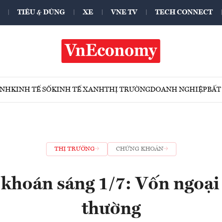
TIÊU & DÙNG
XE
VNE TV
TECH CONNECT
ÍNH
KINH TẾ SỐ
KINH TẾ XANH
THỊ TRƯỜNG
DOANH NGHIỆP
BẤT
THỊ TRƯỜNG
CHỨNG KHOÁN
khoán sáng 1/7: Vốn ngoại 
thường