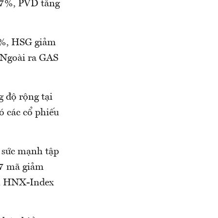
47%, PVD tăng
4%, HSG giảm
Ngoài ra GAS
 độ rộng tại
 các cổ phiếu
 sức mạnh tập
/7 mã giảm
hi HNX-Index