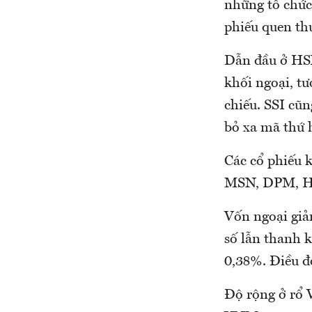
những tổ chức
phiếu quen th
Dẫn đầu ở HSX
khối ngoại, tư
chiếu. SSI cũn
bỏ xa mã thứ h
Các cổ phiếu k
MSN, DPM, HPG
Vốn ngoại giả
số lẫn thanh 
0,38%. Điều đ
Độ rộng ở rổ 