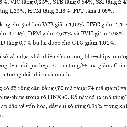
%, VIC tăng 0,23%, STB tăng 0,54%, SSI tăng 2,
ăng 1,23%, HCM tăng 2,16%, FPT tăng 1,08%.
đáng chú ý chỉ có VCB giảm 1,02%, HVG giảm 1,5
iảm 1,04%, DPM giảm 0,67% và BVH giảm 0,98%. 
ID tăng 0,9% bù lại được cho CTG giảm 1,04%.
ỉ số vẫn dựa khá nhiều vào những blue-chips, nhưng
g đến nỗi quá hẹp: 87 mã tăng/98 mã giảm. Chỉ có
ảm tương đối nhiều và mạnh.
có độ rộng cân bằng (70 mã tăng/74 mã giảm) và
 blue-chips trong rổ HNX30. Rổ này có 12 mã tăng
 áp đảo về vốn hóa, đẩy chỉ số tăng 0,83% trong k
%.