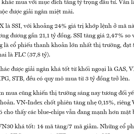
 khác mua với mục đích tăng tỷ trọng đầu tư. Vẫn 
uộc được giải ngân miệt mài.
 là SSI, với khoảng 24% giá trị khớp lệnh ở mã nà
ơng đương gần 21,1 tỷ đồng. SSI tăng giá 2,47% so
g là cổ phiếu thanh khoản lớn nhất thị trường, đạt 
ai là FLC (37,8 tỷ).
hác được giải ngân khá tốt từ khối ngoại là GAS, 
, STB, đều có quy mô mua từ 3 tỷ đồng trở lên.
m mua cũng khiến thị trường sáng nay tương đối yế
khoản. VN-Index chốt phiên tăng nhẹ 0,15%, riêng
ó cho thấy các blue-chips vẫn đang mạnh hơn mặt 
VN30 khá tốt: 14 mã tăng/7 mã giảm. Những cổ phi