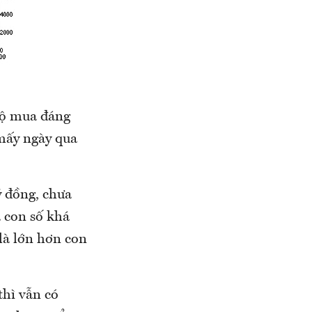
 độ mua đáng
 mấy ngày qua
ỷ đồng, chưa
 con số khá
 là lớn hơn con
thì vẫn có