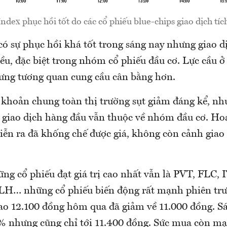
dex phục hồi tốt do các cổ phiếu blue-chips giao dịch tíc
có sự phục hồi khá tốt trong sáng nay nhưng giao d
ều, đặc biệt trong nhóm cổ phiếu đầu cơ. Lực cầu 
hưng tương quan cung cầu cân bằng hơn.
khoản chung toàn thị trường sụt giảm đáng kể, n
 giao dịch hàng đầu vẫn thuộc về nhóm đầu cơ. Ho
diễn ra đã khống chế được giá, không còn cảnh giao
ng cổ phiếu đạt giá trị cao nhất vẫn là PVT, FLC,
H… những cổ phiếu biến động rất mạnh phiên trư
cao 12.100 đồng hôm qua đã giảm về 11.000 đồng. Sá
% nhưng cũng chỉ tới 11.400 đồng. Sức mua còn mạ