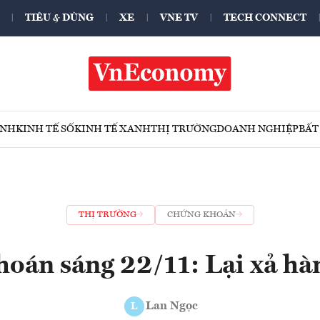
TIÊU & DÙNG
XE
VNE TV
TECH CONNECT
ÍNH
KINH TẾ SỐ
KINH TẾ XANH
THỊ TRƯỜNG
DOANH NGHIỆP
BẤT
THỊ TRƯỜNG
CHỨNG KHOÁN
oán sáng 22/11: Lại xả hà
Lan Ngọc
L