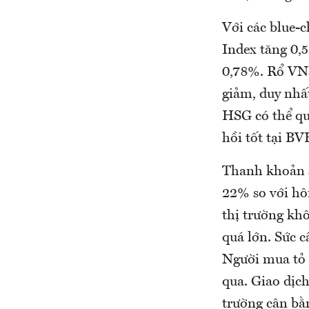
Với các blue-c
Index tăng 0,
0,78%. Rổ VN3
giảm, duy nhấ
HSG có thể qua
hồi tốt tại 
Thanh khoản s
22% so với hôm
thị trường kh
quá lớn. Sức c
Người mua tỏ 
qua. Giao dịch
trường cân bằn