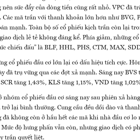
 nên sức đẩy của dòng tiền cũng rất nhỏ. VPC đã t
ục. Các mã trần với thanh khoản lớn hơn như BVG,
bán mạnh. Toàn bộ số cổ phiếu kịch trần còn lại tr
 giao dịch lẻ tẻ không đáng kể. Phía giảm, những c
sức chiến đấu” là BLF, HHL, PHS, CTM, MAX, SD
g cổ phiếu đầu cơ lớn lại có dấu hiệu tích cực. H
ày đã trụ vững qua các đợt xả mạnh. Sáng nay BVS 
SCR tăng 1,43%, KLS tăng 1,15%, VND tăng 1,02%.
ở nhóm cổ phiếu đầu cơ sáng nay sau phiên xả hàn
ã trở lại bình thường. Cung cầu đều dồi dào và tha
 đã không còn ở hầu hết các mã khi nhà đầu cơ lo 
u. Mức độ hưng phấn vẫn còn, nhưng giao dịch có p
 trần quyết liệt.