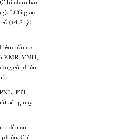
QC bị chặn bán
ng). LCG giao
cổ (14,8 tỷ)
khiêm tốn so
 có KMR, VNH,
ững cổ phiếu
hế.
 PXL, PTL,
ất sáng nay
óm đầu cơ.
 phiếu. Giá