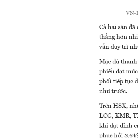
VN-In
Cả hai sàn đã 
thẳng hơn nhi
vẫn duy trì n
Mặc dù thanh 
phiếu đạt mức
phối tiếp tục 
như trước.
Trên HSX, nhữ
LCG, KMR, TL
khi đạt đỉnh 
phục hồi 3,64