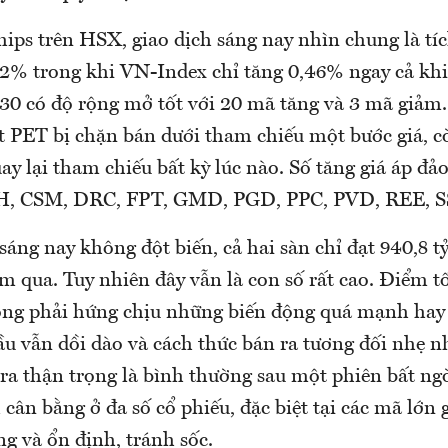
hips trên HSX, giao dịch sáng nay nhìn chung là tí
52% trong khi VN-Index chỉ tăng 0,46% ngay cả kh
0 có độ rộng mở tốt với 20 mã tăng và 3 mã giảm.
t PET bị chặn bán dưới tham chiếu một bước giá, c
y lại tham chiếu bất kỳ lúc nào. Số tăng giá áp đả
BVH, CSM, DRC, FPT, GMD, PGD, PPC, PVD, REE, S
áng nay không đột biến, cả hai sàn chỉ đạt 940,8 t
 qua. Tuy nhiên đây vẫn là con số rất cao. Điểm tố
ông phải hứng chịu những biến động quá mạnh hay
ầu vẫn dồi dào và cách thức bán ra tương đối nhẹ nh
ra thận trọng là bình thường sau một phiên bất n
 cân bằng ở đa số cổ phiếu, đặc biệt tại các mã lớn g
g và ổn định, tránh sốc.