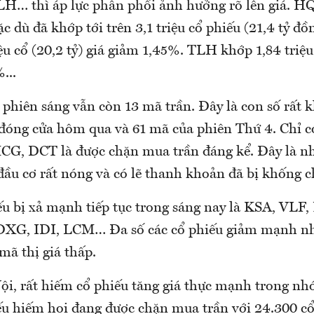
… thì áp lực phân phối ảnh hưởng rõ lên giá. H
 dù đã khớp tới trên 3,1 triệu cổ phiếu (21,4 tỷ đồ
iệu cổ (20,2 tỷ) giá giảm 1,45%. TLH khớp 1,84 triệu 
...
phiên sáng vẫn còn 13 mã trần. Đây là con số rất 
 đóng cửa hôm qua và 61 mã của phiên Thứ 4. Chỉ
G, DCT là được chặn mua trần đáng kể. Đây là nh
đầu cơ rất nóng và có lẽ thanh khoản đã bị khống c
u bị xả mạnh tiếp tục trong sáng nay là KSA, VLF,
G, IDI, LCM… Đa số các cổ phiếu giảm mạnh nh
mã thị giá thấp.
ội, rất hiếm cổ phiếu tăng giá thực mạnh trong nh
ếu hiếm hoi đang được chặn mua trần với 24.300 cổ