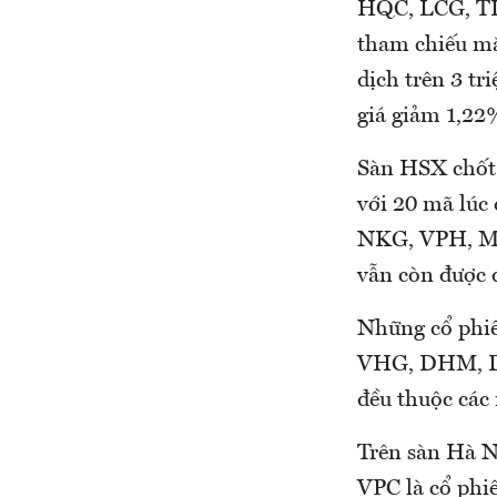
HQC, LCG, TLH
tham chiếu mặc
dịch trên 3 tr
giá giảm 1,22%
Sàn HSX chốt 
với 20 mã lúc
NKG, VPH, MC
vẫn còn được 
Những cổ phiế
VHG, DHM, DX
đều thuộc các 
Trên sàn Hà N
VPC là cổ phi