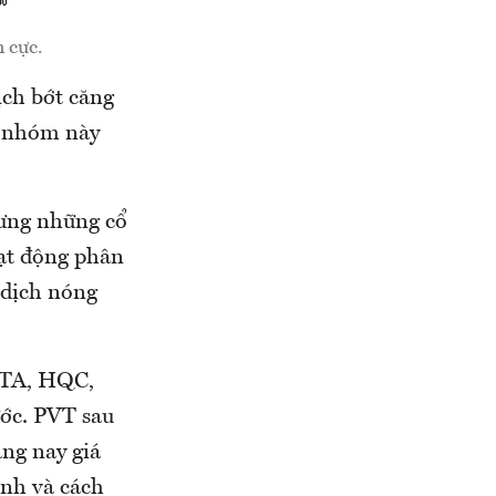
h cực.
ịch bớt căng
ở nhóm này
hưng những cổ
ạt động phân
 dịch nóng
 ITA, HQC,
ớc. PVT sau
ng nay giá
nh và cách