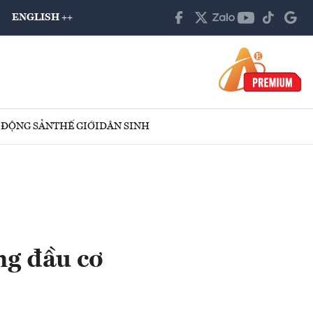
ENGLISH ++
 ĐỘNG SẢN
THẾ GIỚI
DÂN SINH
ng đầu cơ