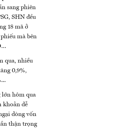
rần sang phiên
 PSG, SHN đều
ong 18 mã ở
ổ phiếu mà bên
D…
ôm qua, nhiều
tăng 0,9%,
..
g lớn hôm qua
nh khoản dễ
ngại dòng vốn
hần thận trọng