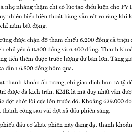
há nhẹ nhàng thậm chí có lúc tạo điều kiện cho PVT
uy nhiên biểu hiện thoát hàng vẫn rất rõ ràng khi 
chỉ nằm bất động.
cũng được chặn đỡ tham chiếu 6.200 đồng cả triệu 
ch chủ yếu ở 6.300 đồng và 6.400 đồng. Thanh kho
ng tiến thêm được trước lượng dư bán lớn. Tăng gi
xa đỉnh 6.800 đồng hôm qua.
 thanh khoản ấn tượng, chỉ giao dịch hơn 15 tỷ đồ
 trì được đà kịch trần. KMR là mã duy nhất vẫn đượ
ác đợt chốt lời cực lớn trước đó. Khoảng 629.000 đ
 thành công sau vài đợt xả đầu phiên sáng.
ổ phiếu đầu cơ khác phiên này đang đạt thanh khoả