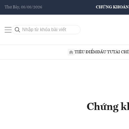
Thứ Bảy, 08/08/2026
CHỨNG KHOÁN
TIÊU ĐIỂM
ĐẦU TƯ
TÀI CH
Chứng kh