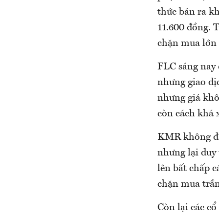
thức bán ra k
11.600 đồng. T
chặn mua lớn 
FLC sáng nay 
nhưng giao dị
nhưng giá khô
còn cách khá 
KMR không đạt
nhưng lại duy
lên bất chấp c
chặn mua trần
Còn lại các c