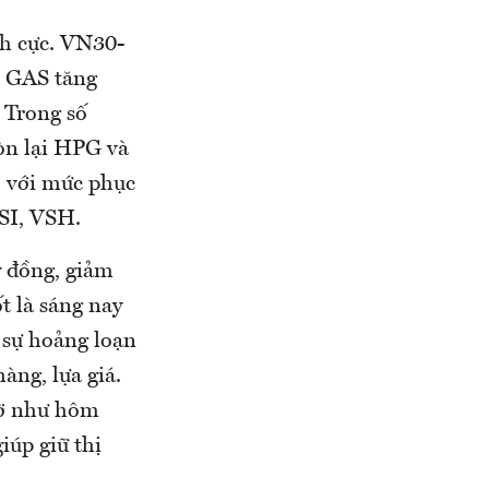
ch cực. VN30-
i GAS tăng
 Trong số
òn lại HPG và
o với mức phục
SI, VSH.
ỷ đồng, giảm
t là sáng nay
 sự hoảng loạn
àng, lựa giá.
gờ như hôm
iúp giữ thị