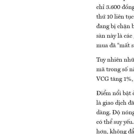
chỉ 3.600 đồng
thứ 10 liên t
đang bị chặn 
sàn này là các
mua đã “mất 
Tuy nhiên nhữn
mã trong số n
VCG tăng 1%, 
Điểm nổi bật 
là giao dịch đ
dàng. Độ nóng
có thể suy yế
hơn, không đẩy