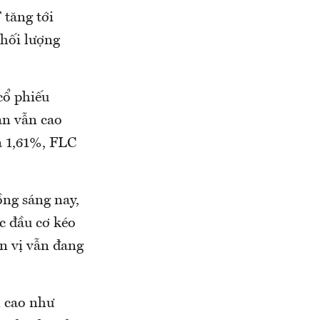
 tăng tới
khối lượng
cổ phiếu
ản vẫn cao
á 1,61%, FLC
ng sáng nay,
c đầu cơ kéo
ơn vị vẫn đang
n cao như