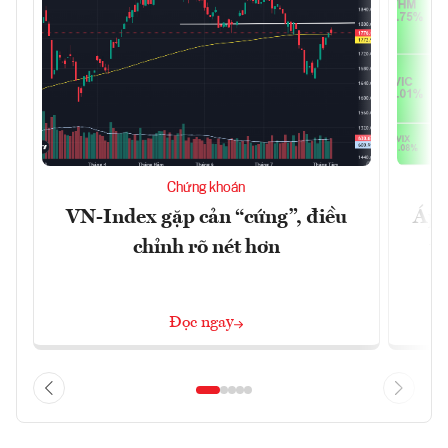
Chứng khoán
VN-Index gặp cản “cứng”, điều
Áp l
chỉnh rõ nét hơn
tố
Đọc ngay