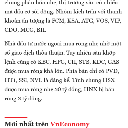
chung phân hóa nhẹ, thị trường vẫn có nhiều
mã đầu cơ sôi động. Nhóm kịch trần với thanh
khoản ấn tượng là FCM, KSA, ATG, VOS, VIP,
CDO, MCG, BII.
Nhà đầu tư nước ngoài mua ròng nhẹ nhờ một
số giao dịch thỏa thuận. Tuy nhiên sàn khớp
lệnh cũng có KBC, HPG, CII, STB, KDC, GAS
được mua ròng khá lớn. Phía bán chỉ có PVD,
HT1, SSI, NVL là đáng kể. Tính chung HSX
được mua ròng nhẹ 30 tỷ đồng, HNX bị bán
ròng 3 tỷ đồng.
Mới nhất trên
VnEconomy