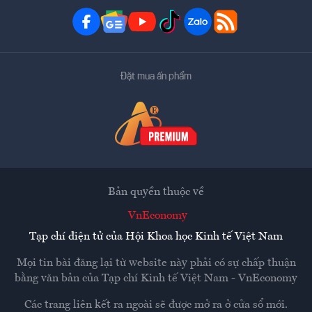
Đặt mua ấn phẩm
Bản quyền thuộc về
VnEconomy
Tạp chí điện tử của Hội Khoa học Kinh tế Việt Nam
Mọi tin bài đăng lại từ website này phải có sự chấp thuận
bằng văn bản của
Tạp chí Kinh tế Việt Nam - VnEconomy
Các trang liên kết ra ngoài sẽ được mở ra ở cửa sổ mới.