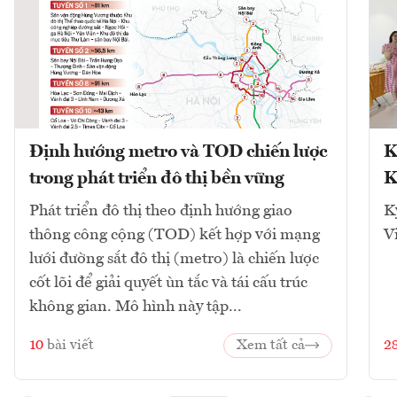
Định hướng metro và TOD chiến lược
K
trong phát triển đô thị bền vững
K
Phát triển đô thị theo định hướng giao
K
thông công cộng (TOD) kết hợp với mạng
V
lưới đường sắt đô thị (metro) là chiến lược
cốt lõi để giải quyết ùn tắc và tái cấu trúc
không gian. Mô hình này tập...
10
bài viết
Xem tất cả
2