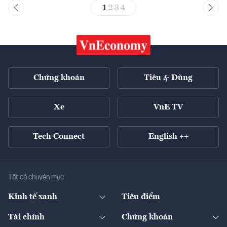
1
2
3
4
Chứng khoán
Tiêu & Dùng
Xe
VnE TV
Tech Connect
English ++
Tất cả chuyên mục
Kinh tế xanh
Tiêu điểm
Chuyển động xanh
Tài chính
Chứng khoán