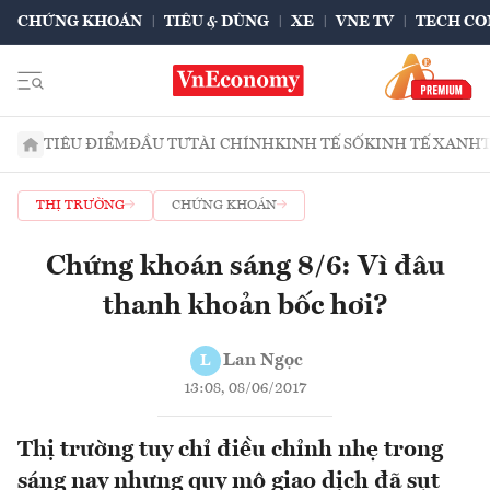
CHỨNG KHOÁN
TIÊU & DÙNG
XE
VNE TV
TECH CO
TIÊU ĐIỂM
ĐẦU TƯ
TÀI CHÍNH
KINH TẾ SỐ
KINH TẾ XANH
THỊ TRƯỜNG
CHỨNG KHOÁN
Chứng khoán sáng 8/6: Vì đâu
thanh khoản bốc hơi?
Lan Ngọc
L
13:08, 08/06/2017
Thị trường tuy chỉ điều chỉnh nhẹ trong
sáng nay nhưng quy mô giao dịch đã sụt