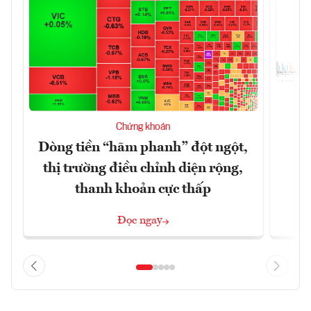
T
Chứng khoán
t
Dòng tiền “hãm phanh” đột ngột,
thị trường điều chỉnh diện rộng,
thanh khoản cực thấp
Đọc ngay