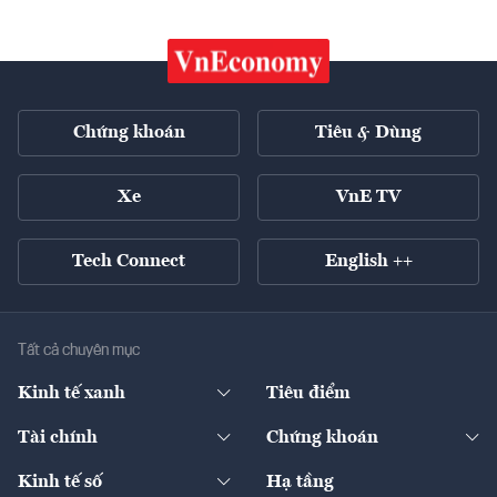
Chứng khoán
Tiêu & Dùng
Xe
VnE TV
Tech Connect
English ++
Tất cả chuyên mục
Kinh tế xanh
Tiêu điểm
Chuyển động xanh
Tài chính
Chứng khoán
Pháp lý
Ngân hàng
Doanh nghiệp niêm yết
Kinh tế số
Hạ tầng