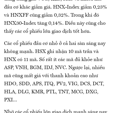
đầu cơ khác giảm giá. HNX-Index giảm 0,23%
và HNXFF cũng giảm 0,32%. Trong khi đó
HNX30-Index tăng 0,14%. Điều này cũng cho
thấy các cổ phiếu lớn giao dịch tốt hơn.
Các cổ phiếu đầu cơ nhỏ ở cả hai sàn sáng nay
không mạnh. HSX ghi nhận 10 mã trần và
HNX có 11 mã. Số rất ít các mã đủ khỏe như
ASP, VNH, BGM, IDJ, NVC. Ngược lại, nhiều
mã cũng mất giá với thanh khoản cao như
HDO, SDD, APS, ITQ, PV2, VIG, DCS, DCT,
HLA, DLG, KMR, PTL, TNT, MCG, DXG,
PXI…
Nhờ các cổ phiếu lớn giao dịch mạnh sáng nay