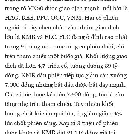
trong rổ VN30 được giao dịch mạnh, nổi bật là
HAG, REE, PPC, OGC, VNM. Hai cổ phiếu
ngoài rổ này chen chân vào nhóm giao dịch
lớn là KMR và FLC. FLC đang ở đỉnh cao nhất
trong 9 tháng nên mức tăng có phần đuối, chỉ
trên tham chiếu một bước giá. Khối lượng giao
dịch đã hơn 4,7 triệu cổ, tương đương 39 tỷ
đồng. KMR đâu phiên tiếp tục giảm sàn xuống
7.000 đồng nhưng bắt đầu được bắt đáy mạnh.
Giá có lúc được kéo lên 7.600 đồng, tức là còn
tăng nhẹ trên tham chiếu. Tuy nhiên khối
lượng chốt lời vẫn quá lớn, ép giảm giảm 4%
lúc chốt phiên sáng. Xấp xỉ 3 triệu cổ phiếu
được khớp và KMR đạt 21,1 tỷ đồng giá trị.