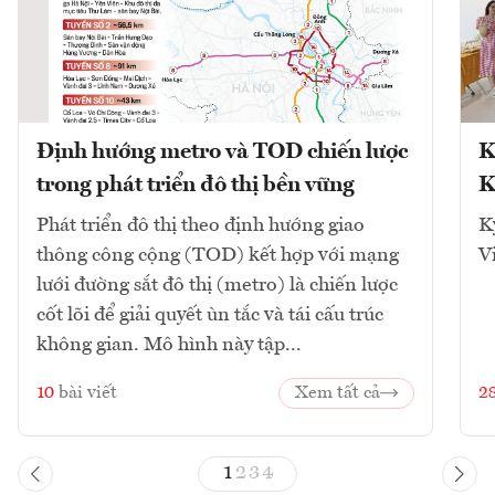
Định hướng metro và TOD chiến lược
K
trong phát triển đô thị bền vững
K
Phát triển đô thị theo định hướng giao
K
thông công cộng (TOD) kết hợp với mạng
V
lưới đường sắt đô thị (metro) là chiến lược
cốt lõi để giải quyết ùn tắc và tái cấu trúc
không gian. Mô hình này tập...
10
bài viết
Xem tất cả
2
1
2
3
4