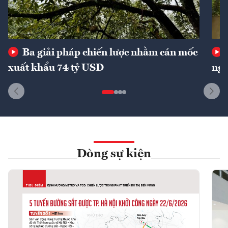
Ba giải pháp chiến lược nhằm cán mốc
xuất khẩu 74 tỷ USD
ngu
Dòng sự kiện