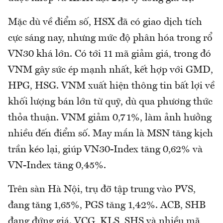
Mặc dù về điểm số, HSX đã có giao dịch tích
cực sáng nay, nhưng mức độ phân hóa trong rổ
VN30 khá lớn. Có tới 11 mã giảm giá, trong đó
VNM gây sức ép mạnh nhất, kết hợp với GMD,
HPG, HSG. VNM xuất hiện thông tin bất lợi về
khối lượng bán lớn từ quỹ, dù qua phương thức
thỏa thuận. VNM giảm 0,71%, làm ảnh hưởng
nhiều đến điểm số. May mắn là MSN tăng kịch
trần kéo lại, giúp VN30-Index tăng 0,62% và
VN-Index tăng 0,45%.
Trên sàn Hà Nội, trụ đỡ tập trung vào PVS,
đang tăng 1,65%, PGS tăng 1,42%. ACB, SHB
đang đứng giá. VCG, KLS, SHS và nhiều mã