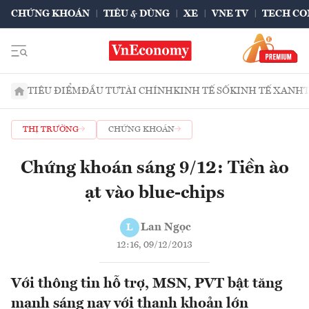
CHỨNG KHOÁN
TIÊU & DÙNG
XE
VNE TV
TECH CO
TIÊU ĐIỂM
ĐẦU TƯ
TÀI CHÍNH
KINH TẾ SỐ
KINH TẾ XANH
THỊ TRƯỜNG
CHỨNG KHOÁN
Chứng khoán sáng 9/12: Tiền ào
ạt vào blue-chips
Lan Ngọc
L
12:16, 09/12/2013
Với thông tin hỗ trợ, MSN, PVT bật tăng
mạnh sáng nay với thanh khoản lớn