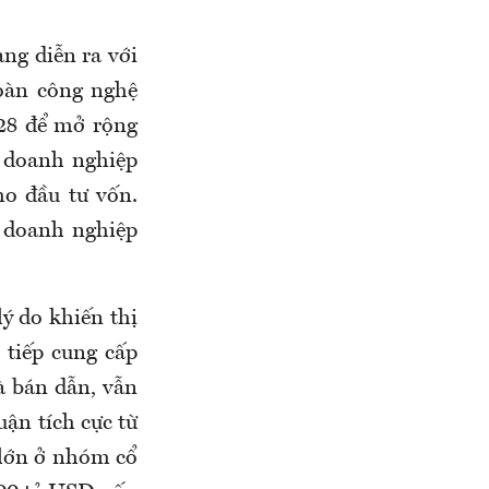
ng diễn ra với
oàn công nghệ
028 để mở rộng
 doanh nghiệp
o đầu tư vốn.
 doanh nghiệp
ý do khiến thị
tiếp cung cấp
à bán dẫn, vẫn
uận tích cực từ
 lớn ở nhóm cổ