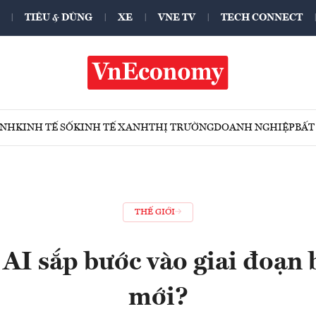
TIÊU & DÙNG
XE
VNE TV
TECH CONNECT
ÍNH
KINH TẾ SỐ
KINH TẾ XANH
THỊ TRƯỜNG
DOANH NGHIỆP
BẤT
THẾ GIỚI
 AI sắp bước vào giai đoạn 
mới?