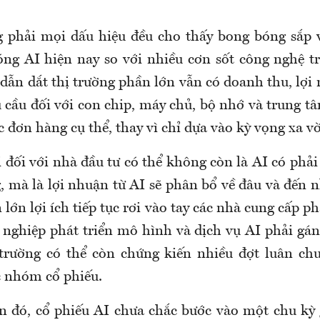
g phải mọi dấu hiệu đều cho thấy bong bóng sắp 
sóng AI hiện nay so với nhiều cơn sốt công nghệ tr
dẫn dắt thị trường phần lớn vẫn có doanh thu, lợi
 cầu đối với con chip, máy chủ, bộ nhớ và trung t
c đơn hàng cụ thể, thay vì chỉ dựa vào kỳ vọng xa vờ
i đối với nhà đầu tư có thể không còn là AI có ph
, mà là lợi nhuận từ AI sẽ phân bổ về đâu và đến
lớn lợi ích tiếp tục rơi vào tay các nhà cung cấp p
 nghiệp phát triển mô hình và dịch vụ AI phải gán
 trường có thể còn chứng kiến nhiều đợt luân ch
 nhóm cổ phiếu.
n đó, cổ phiếu AI chưa chắc bước vào một chu kỳ