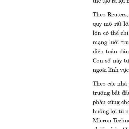
thể tạo ra lợi
Theo Reuters,
quy mô rất l
lớn có thể ch
mạng lưới tr
điện toán đá
Con số này t
ngoài lĩnh vự
Theo các nhà 
trường bắt đ
phần cứng cho
hưởng lợi từ n
Micron Techno