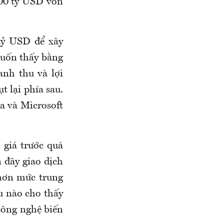
400 tỷ USD vốn
tỷ USD để xây
muốn thấy bằng
anh thu và lợi
t lại phía sau.
a và Microsoft
 giá trước quá
n đây giao dịch
 hơn mức trung
ệu nào cho thấy
công nghệ biến