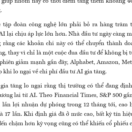
, giúp nhóm này có thời điểm tăng thêm khoảng 
.
ác tập đoàn công nghệ lớn phải bỏ ra hàng trăm 
AI lại chịu áp lực lớn hơn. Nhà đầu tư ngày càng 
 rằng các khoản chi này có thể chuyển thành do
, thay vì chỉ là một cuộc đua đầu tư để không bị tụ
phiên giảm mạnh gần đây, Alphabet, Amazon, Met
p khi lo ngại về chi phí đầu tư AI gia tăng.
gia tăng lo ngại rằng thị trường có thể đang định
tương lai từ AI. Theo Financial Times, S&P 500 gầ
lần lợi nhuận dự phóng trong 12 tháng tới, cao
 17 lần. Khi định giá đã ở mức cao, bất kỳ tín hi
đến chậm hơn kỳ vọng cũng có thể khiến cổ phiếu 