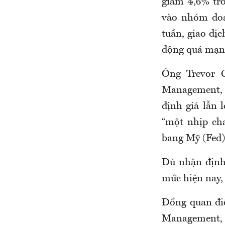
giảm 4,6% tro
vào nhóm doa
tuần, giao dị
động quá mạn
Ông Trevor G
Management, 
định giá lẫn 
“một nhịp cha
bang Mỹ (Fed) 
Dù nhận định 
mức hiện nay,
Đồng quan điể
Management, 