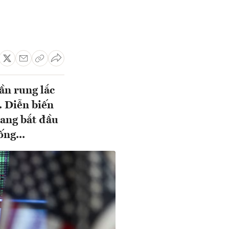
ần rung lắc
. Diễn biến
đang bắt đầu
ng...