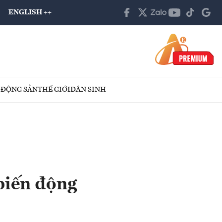
ENGLISH ++
 ĐỘNG SẢN
THẾ GIỚI
DÂN SINH
biến động