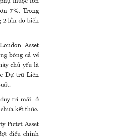
 phụ thuộc lớn
hơn 7%. Trong
 2 lần do biến
 London Asset
ng bóng cả về
này chủ yếu là
ục Dự trữ Liên
suất.
duy trì mãi” ở
chưa kết thúc.
y Pictet Asset
ợt điều chỉnh