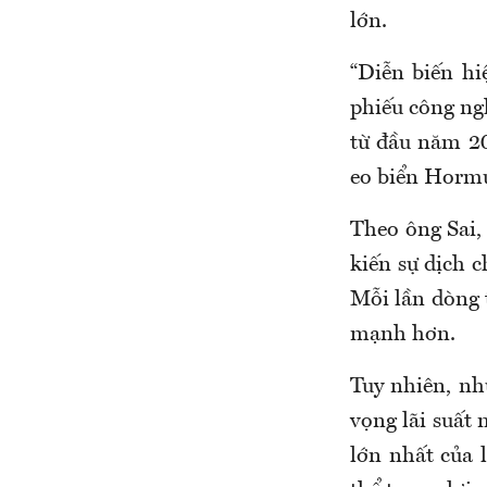
lớn.
“Diễn biến h
phiếu công ngh
từ đầu năm 20
eo biển Hormuz
Theo ông Sai, 
kiến sự dịch 
Mỗi lần dòng 
mạnh hơn.
Tuy nhiên, nh
vọng lãi suất
lớn nhất của 