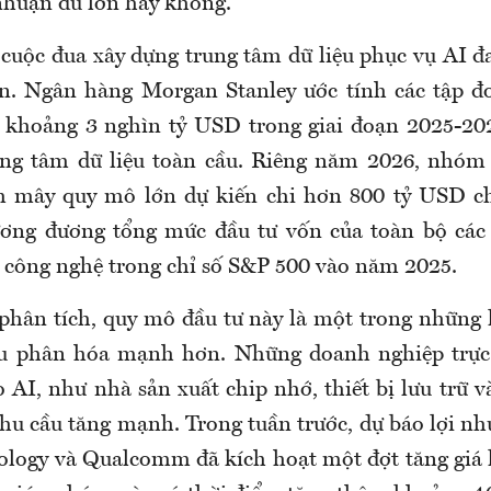
 nhuận đủ lớn hay không.
 cuộc đua xây dựng trung tâm dữ liệu phục vụ AI đa
ớn. Ngân hàng Morgan Stanley ước tính các tập đ
i khoảng 3 nghìn tỷ USD trong giai đoạn 2025-2
ung tâm dữ liệu toàn cầu. Riêng năm 2026, nhóm
m mây quy mô lớn dự kiến chi hơn 800 tỷ USD ch
ương đương tổng mức đầu tư vốn của toàn bộ các
c công nghệ trong chỉ số S&P 500 vào năm 2025.
phân tích, quy mô đầu tư này là một trong những l
ầu phân hóa mạnh hơn. Những doanh nghiệp trực 
 AI, như nhà sản xuất chip nhớ, thiết bị lưu trữ v
hu cầu tăng mạnh. Trong tuần trước, dự báo lợi nh
logy và Qualcomm đã kích hoạt một đợt tăng giá