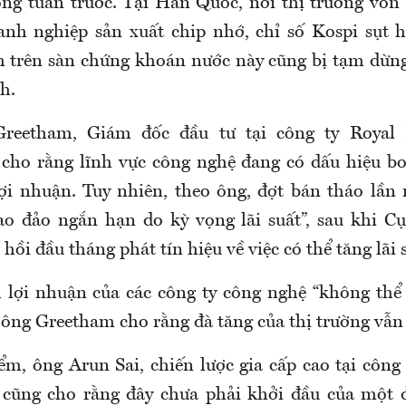
ng tuần trước. Tại Hàn Quốc, nơi thị trường vốn
nh nghiệp sản xuất chip nhớ, chỉ số Kospi sụt 
ch trên sàn chứng khoán nước này cũng bị tạm dừng
h.
reetham, Giám đốc đầu tư tại công ty Royal
cho rằng lĩnh vực công nghệ đang có dấu hiệu bo
lợi nhuận. Tuy nhiên, theo ông, đợt bán tháo lần 
o đảo ngắn hạn do kỳ vọng lãi suất”, sau khi C
hồi đầu tháng phát tín hiệu về việc có thể tăng lãi 
lợi nhuận của các công ty công nghệ “không thể 
 ông Greetham cho rằng đà tăng của thị trường vẫn 
m, ông Arun Sai, chiến lược gia cấp cao tại công t
cũng cho rằng đây chưa phải khởi đầu của một đ