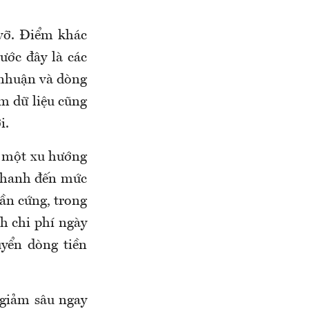
vỡ. Điểm khác
ước đây là các
 nhuận và dòng
âm dữ liệu cũng
i.
ải một xu hướng
 nhanh đến mức
hần cứng, trong
h chi phí ngày
uyển dòng tiền
 giảm sâu ngay