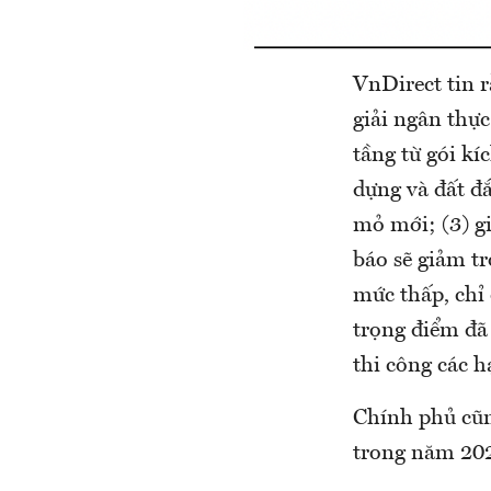
VnDirect tin 
giải ngân thực
tầng từ gói kí
dựng và đất đắ
mỏ mới; (3) gi
báo sẽ giảm tr
mức thấp, chỉ
trọng điểm đã
thi công các 
Chính phủ cũng
trong năm 20