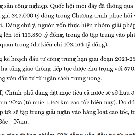
 sản công nghiệp. Quốc hội mới đây đã thông qua g
ị giá 347.000 tỷ đồng trong Chương trình phục hồi 
ội. Đáng chú ý, nguồn vốn thực hiện nhóm giải pháp
g lên tới 113.850 tỷ đồng, trong đó tập trung vào phá
quan trọng (dự kiến chi 103.164 tỷ đồng).
g kế hoạch đầu tư công trung hạn giai đoạn 2021-2
 hạ tầng giao thông tiếp tục được chú trọng với 570
g vốn đầu tư từ ngân sách trung ương.
 Chính phủ đang đặt mục tiêu cả nước sẽ sở hữu 
ăm 2025 (từ mức 1.163 km cao tốc hiện nay). Do đó,
p tới sẽ tập trung giải ngân vào hàng loạt cao tốc, 
 Bắc – Nam.