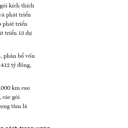
ói kích thích
và phát triển
 phát triển
t triển 13 dự
5, phân bổ vốn
.412 tỷ đồng,
3.000 km cao
 các gói
trọng tâm là