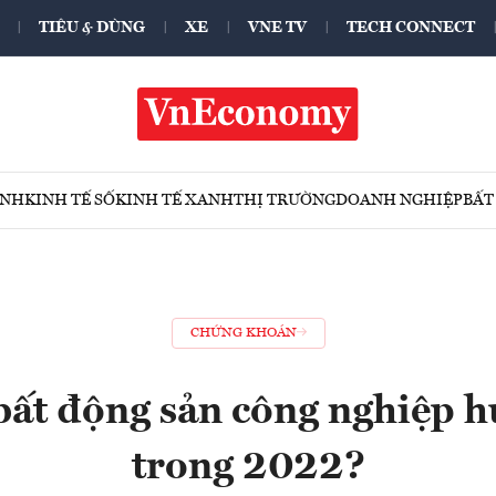
TIÊU & DÙNG
XE
VNE TV
TECH CONNECT
ÍNH
KINH TẾ SỐ
KINH TẾ XANH
THỊ TRƯỜNG
DOANH NGHIỆP
BẤT
CHỨNG KHOÁN
bất động sản công nghiệp hư
trong 2022?