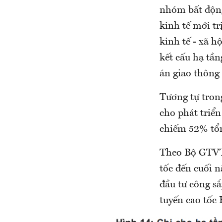
nhóm bất động
kinh tế mới tr
kinh tế - xã h
kết cấu hạ tần
án giao thông 
Tương tự tron
cho phát triển
chiếm 52% tổn
Theo Bộ GTVT,
tốc đến cuối n
đầu tư công sắ
tuyến cao tốc