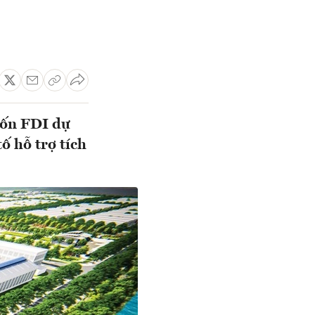
vốn FDI dự
ố hỗ trợ tích