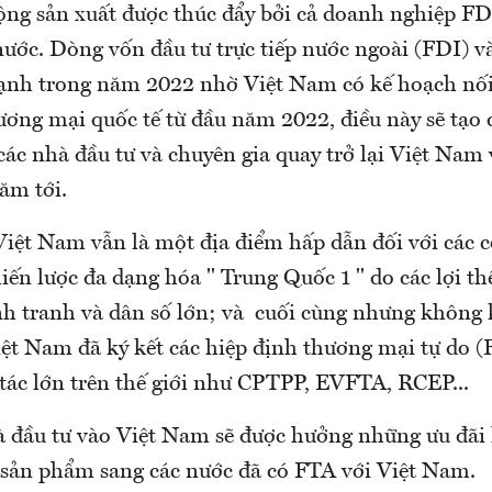
ộng sản xuất được thúc đẩy bởi cả doanh nghiệp F
nước. Dòng vốn đầu tư trực tiếp nước ngoài (FDI) 
ạnh trong năm 2022 nhờ Việt Nam có kế hoạch nối 
ương mại quốc tế từ đầu năm 2022, điều này sẽ tạo 
các nhà đầu tư và chuyên gia quay trở lại Việt Nam 
ăm tới.
Việt Nam vẫn là một địa điểm hấp dẫn đối với các c
iến lược đa dạng hóa '' Trung Quốc 1 '' do các lợi th
h tranh và dân số lớn; và cuối cùng nhưng không
ệt Nam đã ký kết các hiệp định thương mại tự do (F
 tác lớn trên thế giới như CPTPP, EVFTA, RCEP...
à đầu tư vào Việt Nam sẽ được hưởng những ưu đãi 
 sản phẩm sang các nước đã có FTA với Việt Nam.