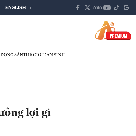
ENGLISH ++
 ĐỘNG SẢN
THẾ GIỚI
DÂN SINH
ởng lợi gì