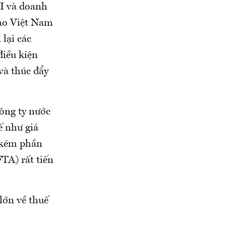
DI và doanh
vào Việt Nam
lại các
điều kiện
và thúc đẩy
ông ty nước
ế như giá
 kém phần
TA) rất tiến
lớn về thuế