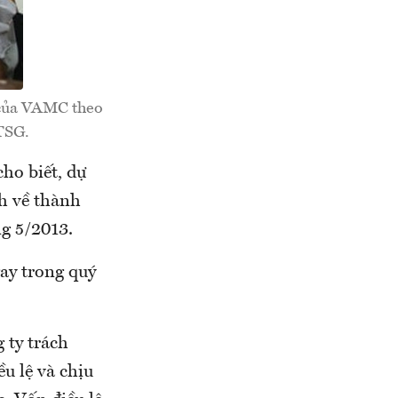
n của VAMC theo
KTSG.
ho biết, dự
h về thành
g 5/2013.
ay trong quý
 ty trách
u lệ và chịu