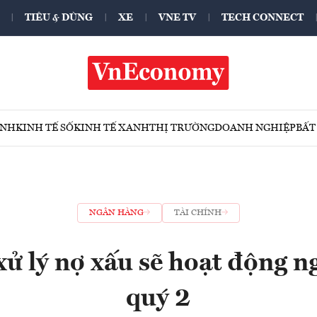
TIÊU & DÙNG
XE
VNE TV
TECH CONNECT
ÍNH
KINH TẾ SỐ
KINH TẾ XANH
THỊ TRƯỜNG
DOANH NGHIỆP
BẤT
NGÂN HÀNG
TÀI CHÍNH
xử lý nợ xấu sẽ hoạt động n
quý 2