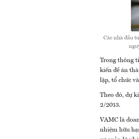
Các nhà đầu tư
nguy
Trong thông ti
kiến đề án th
lập, tổ chức 
Theo đó, dự k
2/2013.
VAMC là doanh
nhiệm hữu hạn