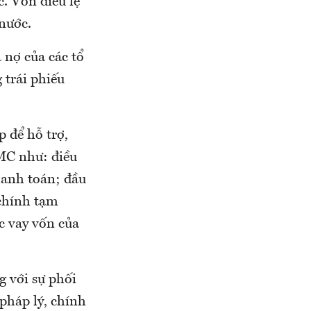
. Vốn điều lệ
nước.
 nợ của các tổ
 trái phiếu
 để hỗ trợ,
MC như: điều
hanh toán; đầu
 chính tạm
c vay vốn của
g với sự phối
 pháp lý, chính