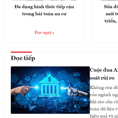
Đa dạng hình thức tiếp cận
Sửa đổ
trong bài toán an cư
mới t
triển
Đọc ngay
Đọc tiếp
Cuộc đua AI
soát rủi ro
Không còn dừn
của ngành ngâ
khi rào cản c
toán dữ liệu 
hiệu quả và n