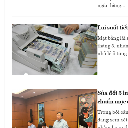
ngân hàng…
Lãi suất ti
Mặt bằng lãi 
tháng 8, như
nhỏ lẻ ở từng
Sửa đổi 3 l
chuẩn mực 
Trong bối cản
đang xem xét 
nhằm hoàn thi