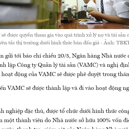
 sẽ được quyền tham gia vào quá trình xử lý nợ và tài sả
ên tắc thị trường dưới hình thức bán đấu giá - Ảnh: TB
n gửi tới báo chí chiều 20/5, Ngân hàng Nhà nước c
ành lập Công ty Quản lý tài sản (VAMC) và nghị địn
và hoạt động của VAMC sẽ được phê duyệt trong thán
iến VAMC sẽ được thành lập và đi vào hoạt động ng
 nghiệp đặc thù, được tổ chức dưới hình thức công
 một thành viên do Nhà nước sở hữu 100% vốn điề