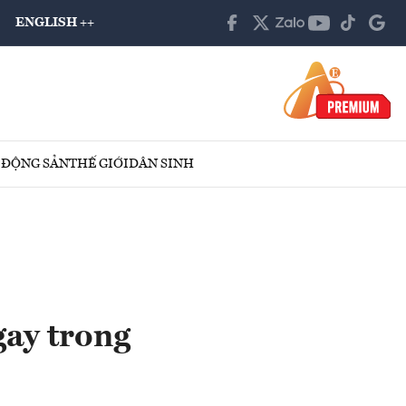
ENGLISH ++
 ĐỘNG SẢN
THẾ GIỚI
DÂN SINH
gay trong