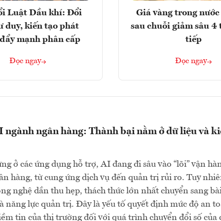
i Luật Dầu khí: Đổi
Giá vàng trong nước 
ư duy, kiến tạo phát
sau chuỗi giảm sâu 4 
, đẩy mạnh phân cấp
tiếp
Đọc ngay
Đọc ngay
 ngành ngân hàng: Thành bại nằm ở dữ liệu và k
g ở các ứng dụng hỗ trợ, AI đang đi sâu vào “lõi” vận hà
n hàng, từ cung ứng dịch vụ đến quản trị rủi ro. Tuy nhiê
ông nghệ dần thu hẹp, thách thức lớn nhất chuyển sang bà
và năng lực quản trị. Đây là yếu tố quyết định mức độ an t
iềm tin của thị trường đối với quá trình chuyển đổi số của 