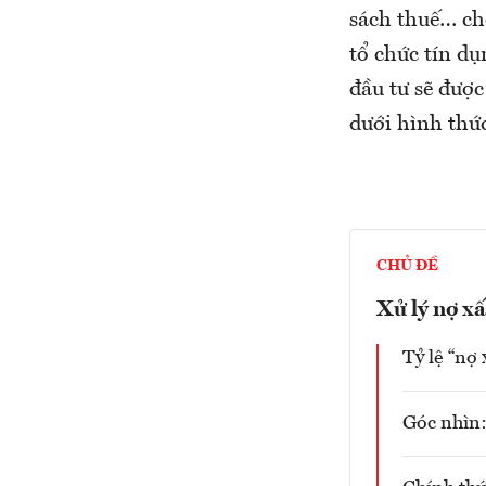
sách thuế… ch
tổ chức tín d
đầu tư sẽ được
dưới hình thứ
CHỦ ĐỀ
Xử lý nợ x
Tỷ lệ “nợ
Góc nhìn: