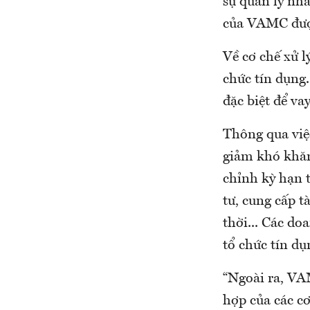
sự quản lý nh
của VAMC đượ
Về cơ chế xử l
chức tín dụng
đặc biệt để va
Thông qua việ
giảm khó khă
chỉnh kỳ hạn 
tư, cung cấp t
thời... Các d
tổ chức tín dụ
“Ngoài ra, VAM
hợp của các cơ