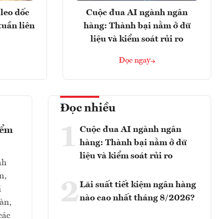
leo dốc
Cuộc đua AI ngành ngân
tuần liên
hàng: Thành bại nằm ở dữ
liệu và kiểm soát rủi ro
Đọc ngay
Đọc nhiều
1
Cuộc đua AI ngành ngân
iểm
hàng: Thành bại nằm ở dữ
liệu và kiểm soát rủi ro
nh
n,
2
Lãi suất tiết kiệm ngân hàng
i
nào cao nhất tháng 8/2026?
oàn,
các