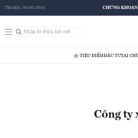
Thứ Bảy, 08/08/2026
CHỨNG KHOÁN
TIÊU ĐIỂM
ĐẦU TƯ
TÀI CH
Công ty 