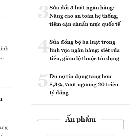
3
Sửa đổi 3 luật ngân hàng:
Nâng cao an toàn hệ thống,
tiệm cận chuẩn mực quốc tế
4
Sửa đồng bộ ba luật trong
hỉnh
lĩnh vực ngân hàng: siết rửa
t…
tiền, giảm lệ thuộc tín dụng
5
Dư nợ tín dụng tăng hơn
8,3%, vượt ngưỡng 20 triệu
tỷ đồng
n
Ấn phẩm
hàng
ại