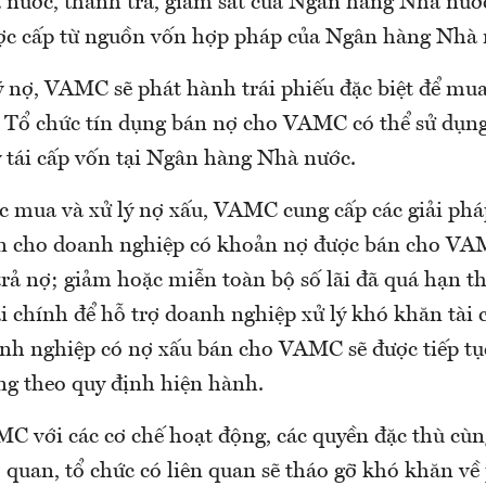
à nước, thanh tra, giám sát của Ngân hàng Nhà nước
c cấp từ nguồn vốn hợp pháp của Ngân hàng Nhà 
ý nợ, VAMC sẽ phát hành trái phiếu đặc biệt để mua
. Tổ chức tín dụng bán nợ cho VAMC có thể sử dụng
y tái cấp vốn tại Ngân hàng Nhà nước.
c mua và xử lý nợ xấu, VAMC cung cấp các giải pháp
n cho doanh nghiệp có khoản nợ được bán cho VA
trả nợ; giảm hoặc miễn toàn bộ số lãi đã quá hạn t
ài chính để hỗ trợ doanh nghiệp xử lý khó khăn tài
oanh nghiệp có nợ xấu bán cho VAMC sẽ được tiếp tụ
ng theo quy định hiện hành.
C với các cơ chế hoạt động, các quyền đặc thù cùn
 quan, tổ chức có liên quan sẽ tháo gỡ khó khăn về