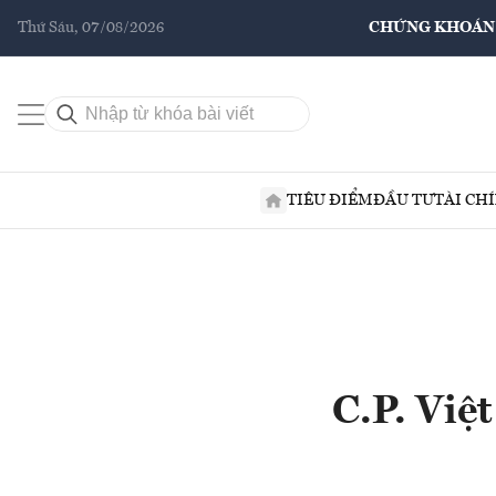
Thứ Sáu, 07/08/2026
CHỨNG KHOÁN
TIÊU ĐIỂM
ĐẦU TƯ
TÀI CH
C.P. Việ