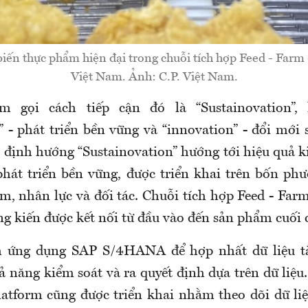
biến thực phẩm hiện đại trong chuỗi tích hợp Feed - Farm 
Việt Nam. Ảnh: C.P. Việt Nam.
m gọi cách tiếp cận đó là “Sustainovation”,
y” - phát triển bền vững và “innovation” - đổi mới
 định hướng “Sustainovation” hướng tới hiệu quả 
phát triển bền vững, được triển khai trên bốn ph
m, nhân lực và đối tác. Chuỗi tích hợp Feed - Far
ng kiến được kết nối từ đầu vào đến sản phẩm cuối 
m ứng dụng SAP S/4HANA để hợp nhất dữ liệu tà
ả năng kiểm soát và ra quyết định dựa trên dữ liệu
Platform cũng được triển khai nhằm theo dõi dữ liệ