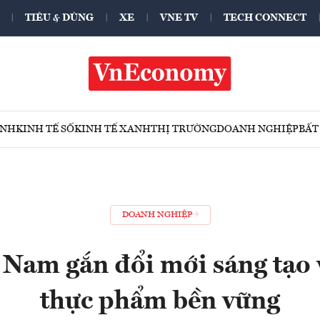
TIÊU & DÙNG
XE
VNE TV
TECH CONNECT
ÍNH
KINH TẾ SỐ
KINH TẾ XANH
THỊ TRƯỜNG
DOANH NGHIỆP
BẤT
DOANH NGHIỆP
t Nam gắn đổi mới sáng tạo 
thực phẩm bền vững