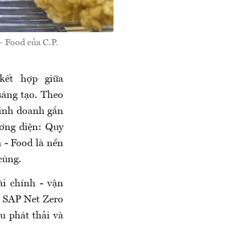
- Food của C.P.
 kết hợp giữa
 sáng tạo. Theo
kinh doanh gắn
ương diện: Quy
m - Food là nền
cùng.
i chính - vận
. SAP Net Zero
u phát thải và