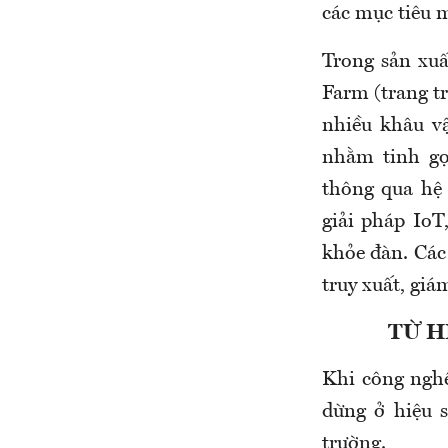
các mục tiêu 
Trong sản xuấ
Farm (trang t
nhiều khâu v
nhằm tinh gọ
thông qua hệ 
giải pháp IoT
khỏe đàn. Các
truy xuất, giá
TỪ H
Khi công nghệ
dừng ở hiệu 
trường.