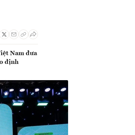
Việt Nam đưa
eo định