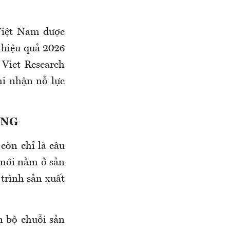
Việt Nam được
 hiệu quả 2026
Viet Research
hi nhận nỗ lực
ỜNG
còn chỉ là câu
i mới nằm ở sản
trình sản xuất
n bộ chuỗi sản