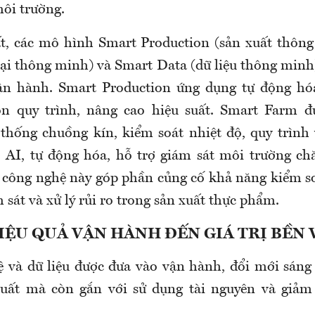
môi trường.
t, các mô hình Smart Production (sản xuất thôn
rại thông minh) và Smart Data (dữ liệu thông minh
ận hành. Smart Production ứng dụng tự động hóa
n quy trình, nâng cao hiệu suất. Smart Farm đư
thống chuồng kín, kiểm soát nhiệt độ, quy trình 
, AI, tự động hóa, hỗ trợ giám sát môi trường ch
 công nghệ này góp phần củng cố khả năng kiểm so
m sát và xử lý rủi ro trong sản xuất thực phẩm.
IỆU QUẢ VẬN HÀNH ĐẾN GIÁ TRỊ BỀN
 và dữ liệu được đưa vào vận hành, đổi mới sáng
suất mà còn gắn với sử dụng tài nguyên và giảm