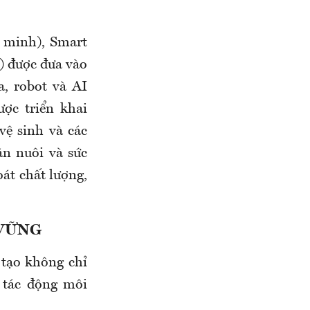
g minh), Smart
) được đưa vào
, robot và AI
ợc triển khai
vệ sinh và các
ăn nuôi và sức
át chất lượng,
 VỮNG
 tạo không chỉ
 tác động môi