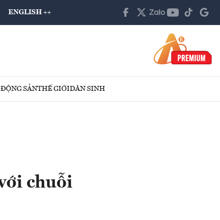
ENGLISH ++
 ĐỘNG SẢN
THẾ GIỚI
DÂN SINH
với chuỗi