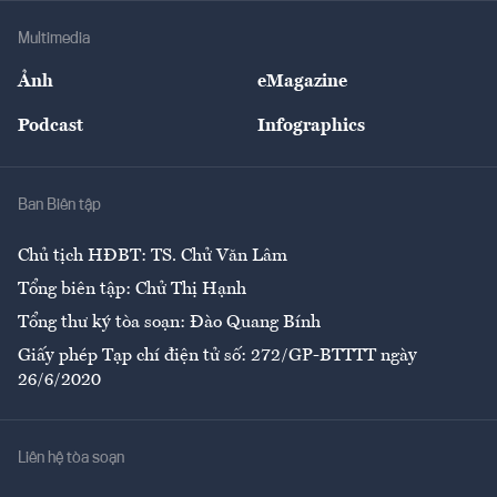
Doanh nghiệp
Địa phương
Thị trường
Bảo hiểm
Multimedia
Sự kiện
Nhân lực
Ảnh
eMagazine
Đẹp +
An sinh
Podcast
Infographics
Giải trí
Y tế
Nhà
Ban Biên tập
Ẩm thực
Chủ tịch HĐBT: TS. Chử Văn Lâm
Tổng biên tập: Chử Thị Hạnh
Tổng thư ký tòa soạn: Đào Quang Bính
Giấy phép Tạp chí điện tử số: 272/GP-BTTTT ngày
26/6/2020
Liên hệ tòa soạn