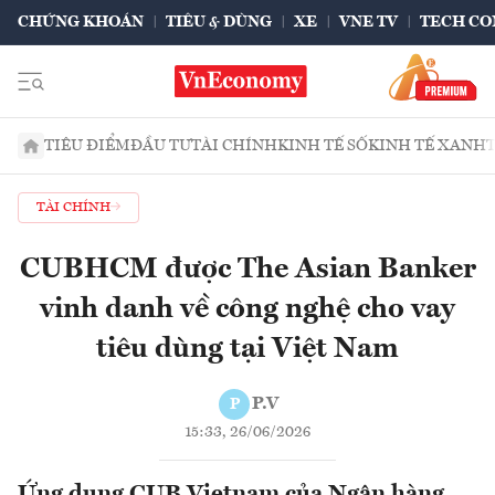
CHỨNG KHOÁN
TIÊU & DÙNG
XE
VNE TV
TECH CO
TIÊU ĐIỂM
ĐẦU TƯ
TÀI CHÍNH
KINH TẾ SỐ
KINH TẾ XANH
TÀI CHÍNH
CUBHCM được The Asian Banker
vinh danh về công nghệ cho vay
tiêu dùng tại Việt Nam
P.V
P
15:33, 26/06/2026
Ứng dụng CUB Vietnam của Ngân hàng