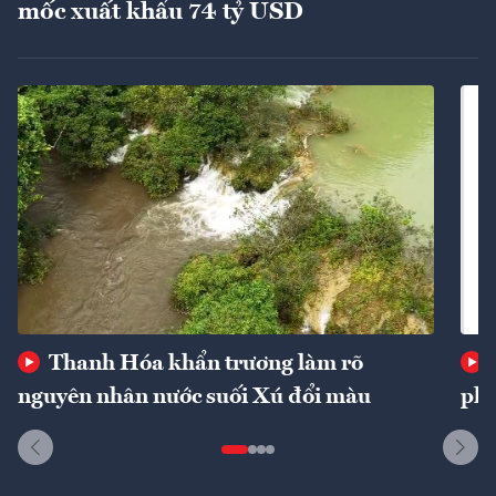
mốc xuất khẩu 74 tỷ USD
Thanh Hóa khẩn trương làm rõ
nguyên nhân nước suối Xú đổi màu
phí