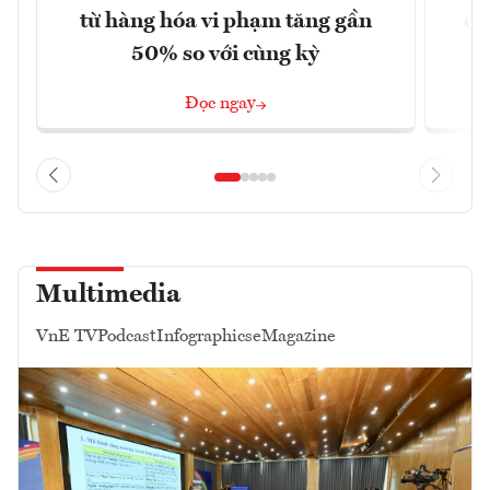
từ hàng hóa vi phạm tăng gần
ca
50% so với cùng kỳ
Đọc ngay
Multimedia
VnE TV
Podcast
Infographics
eMagazine