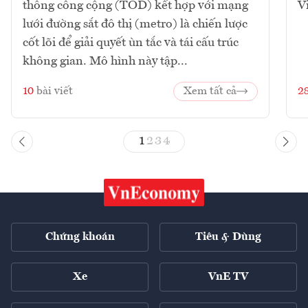
thông công cộng (TOD) kết hợp với mạng
V
lưới đường sắt đô thị (metro) là chiến lược
cốt lõi để giải quyết ùn tắc và tái cấu trúc
không gian. Mô hình này tập...
10
bài viết
Xem tất cả
2
1
2
3
4
Chứng khoán
Tiêu & Dùng
Xe
VnE TV