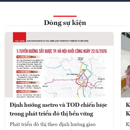
Dòng sự kiện
Định hướng metro và TOD chiến lược
K
trong phát triển đô thị bền vững
K
Phát triển đô thị theo định hướng giao
K