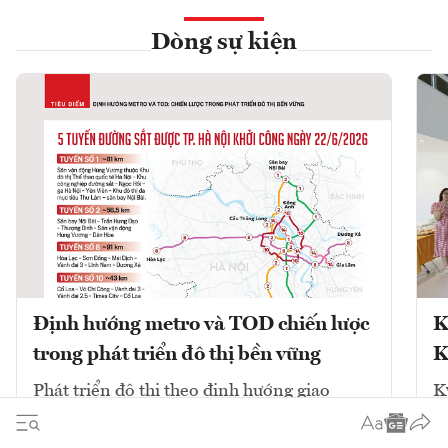
Dòng sự kiện
Định hướng metro và TOD chiến lược
K
trong phát triển đô thị bền vững
K
Phát triển đô thị theo định hướng giao
K
thông công cộng (TOD) kết hợp với mạng
V
lưới đường sắt đô thị (metro) là chiến lược