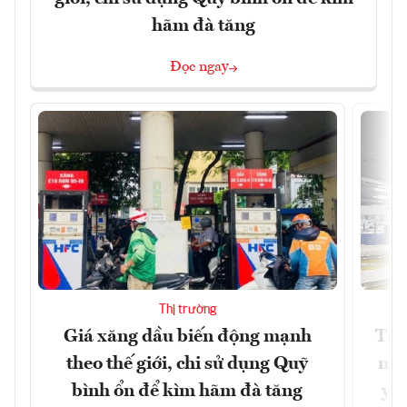
hãm đà tăng
Đọc ngay
Thị trường
Giá xăng dầu biến động mạnh
Tăn
theo thế giới, chi sử dụng Quỹ
min
bình ổn để kìm hãm đà tăng
yêu