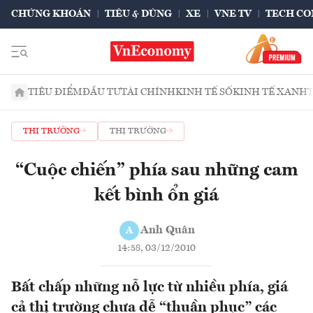
CHỨNG KHOÁN
TIÊU & DÙNG
XE
VNE TV
TECH CO
TIÊU ĐIỂM
ĐẦU TƯ
TÀI CHÍNH
KINH TẾ SỐ
KINH TẾ XANH
THỊ TRƯỜNG
THỊ TRƯỜNG
“Cuộc chiến” phía sau những cam
kết bình ổn giá
Anh Quân
A
14:58, 03/12/2010
Bất chấp những nỗ lực từ nhiều phía, giá
cả thị trường chưa dễ “thuần phục” các