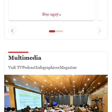
Đọc ngay
Multimedia
VnE TV
Podcast
Infographics
eMagazine