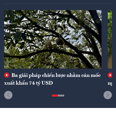
Ba giải pháp chiến lược nhằm cán mốc
xuất khẩu 74 tỷ USD
ngu