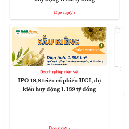
Đọc ngay
Doanh nghiệp niêm yết
IPO 18,8 triệu cổ phiếu HGI, dự
kiến huy động 1.139 tỷ đồng
Đô
Đọc ngay