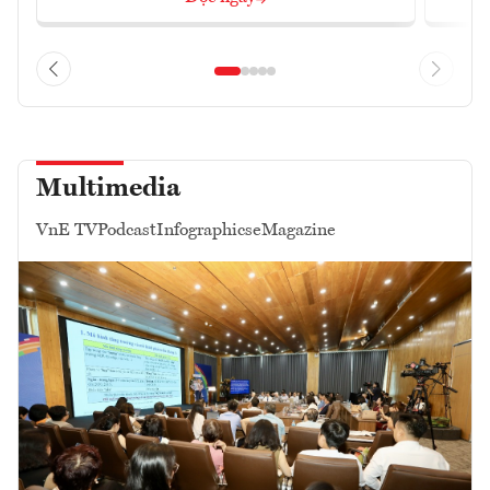
Multimedia
VnE TV
Podcast
Infographics
eMagazine