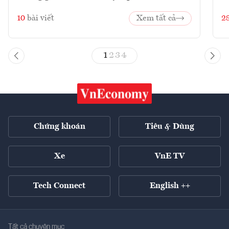
10
bài viết
Xem tất cả
2
1
2
3
4
Chứng khoán
Tiêu & Dùng
Xe
VnE TV
Tech Connect
English ++
Tất cả chuyên mục