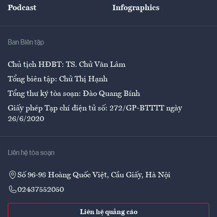
Podcast
Infographics
Giải trí
Y tế
Nhà
Ban Biên tập
Ẩm thực
Chủ tịch HĐBT: TS. Chử Văn Lâm
Tổng biên tập: Chử Thị Hạnh
Tổng thư ký tòa soạn: Đào Quang Bính
Giấy phép Tạp chí điện tử số: 272/GP-BTTTT ngày
26/6/2020
Liên hệ tòa soạn
Số 96-98 Hoàng Quốc Việt, Cầu Giấy, Hà Nội
02437552050
Liên hệ quảng cáo