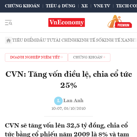
CHỨNG KHOÁN
TIÊU & DÙNG
XE
VNE TV
TECH CO
TIÊU ĐIỂM
ĐẦU TƯ
TÀI CHÍNH
KINH TẾ SỐ
KINH TẾ XANH
DOANH NGHIỆP NIÊM YẾT
CHỨNG KHOÁN
CVN: Tăng vốn điều lệ, chia cổ tức
25%
Lan Anh
L
10:07, 05/10/2010
CVN sẽ tăng vốn lên 32,5 tỷ đồng, chia cổ
tức bằng cổ phiếu năm 2009 là 8% và tạm