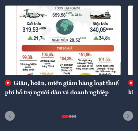
Giãn, hoãn, miễn giảm hàng loạt thuế
phí hỗ trợ người dân và doanh nghiệp
kin