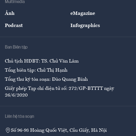
Multimedia
Sự kiện
Nhân lực
Ảnh
eMagazine
Đẹp +
An sinh
Podcast
Infographics
Giải trí
Y tế
Nhà
Ban Biên tập
Ẩm thực
Chủ tịch HĐBT: TS. Chử Văn Lâm
Tổng biên tập: Chử Thị Hạnh
Tổng thư ký tòa soạn: Đào Quang Bính
Giấy phép Tạp chí điện tử số: 272/GP-BTTTT ngày
26/6/2020
Liên hệ tòa soạn
Số 96-98 Hoàng Quốc Việt, Cầu Giấy, Hà Nội