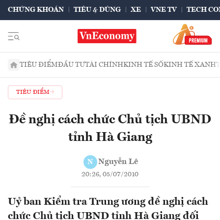
CHỨNG KHOÁN
TIÊU & DÙNG
XE
VNE TV
TECH CO
TIÊU ĐIỂM
ĐẦU TƯ
TÀI CHÍNH
KINH TẾ SỐ
KINH TẾ XANH
TIÊU ĐIỂM
Đề nghị cách chức Chủ tịch UBND
tỉnh Hà Giang
Nguyễn Lê
N
20:26, 05/07/2010
Uỷ ban Kiểm tra Trung ương đề nghị cách
chức Chủ tịch UBND tỉnh Hà Giang đối