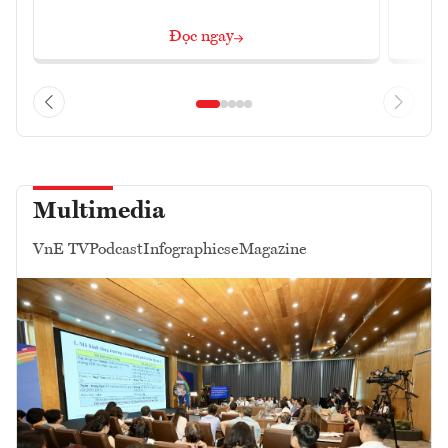
Đọc ngay
Multimedia
VnE TV
Podcast
Infographics
eMagazine