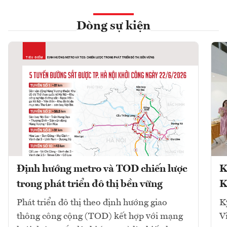
Dòng sự kiện
Định hướng metro và TOD chiến lược
K
trong phát triển đô thị bền vững
K
Phát triển đô thị theo định hướng giao
K
thông công cộng (TOD) kết hợp với mạng
V