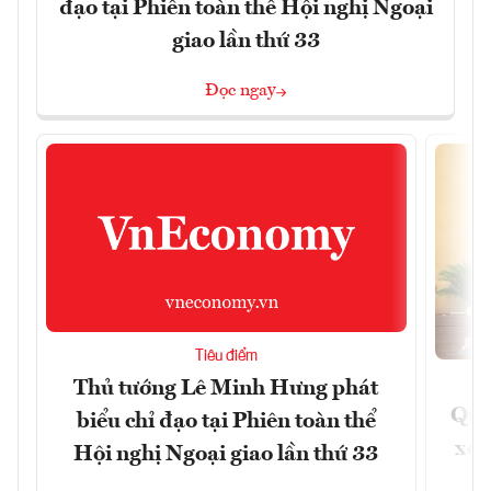
đạo tại Phiên toàn thể Hội nghị Ngoại
giao lần thứ 33
Đọc ngay
Tiêu điểm
Thủ tướng Lê Minh Hưng phát
Quốc
biểu chỉ đạo tại Phiên toàn thể
xem
Hội nghị Ngoại giao lần thứ 33