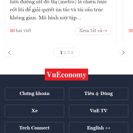
lưới đường sắt đô thị (metro) là chiến lược
cốt lõi để giải quyết ùn tắc và tái cấu trúc
không gian. Mô hình này tập...
10
bài viết
Xem tất cả
2
1
2
3
4
Chứng khoán
Tiêu & Dùng
Xe
VnE TV
Tech Connect
English ++