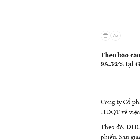
Theo báo cáo
98.32% tại G
Công ty Cổ p
HĐQT về việc
Theo đó, DHC 
phiếu. Sau gia