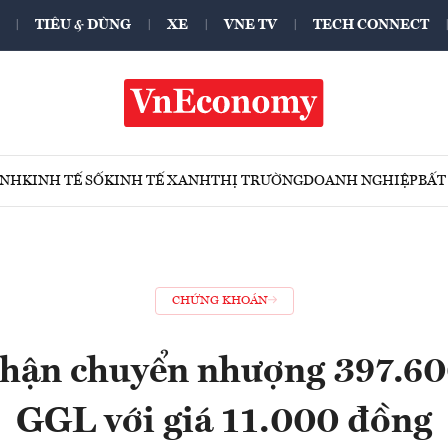
TIÊU & DÙNG
XE
VNE TV
TECH CONNECT
ÍNH
KINH TẾ SỐ
KINH TẾ XANH
THỊ TRƯỜNG
DOANH NGHIỆP
BẤT
CHỨNG KHOÁN
hận chuyển nhượng 397.60
GGL với giá 11.000 đồng