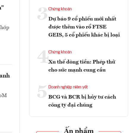
n"
3
Chứng khoán
Dự báo 9 cổ phiếu mới nhất
được thêm vào rổ FTSE
khớp
GEIS, 5 cổ phiếu khác bị loại
4
Chứng khoán
Xu thế dòng tiền: Phép thử
cho sức mạnh cung cầu
oanh
5
Doanh nghiệp niêm yết
CoM
BCG và BCR bị hủy tư cách
công ty đại chúng
Ấn phẩm