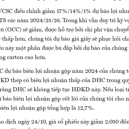
VCSC điều chỉnh giảm 17%/14%/1% dự báo lợi nhu
TS các năm 2024/25/26. Trong khi vẫn duy trì kỳ vọ
ũ (OCC) sẽ giảm, được hỗ trợ bởi chi phí vận chuyể
hấp hơn, chúng tôi dự báo giá giấy sẽ phục hồi c
ều này một phần được bù đắp bởi dự báo của chúng t
ng carton cao hơn.
C dự báo biên lợi nhuận gộp năm 2024 của chúng t
D thép có biên lợi nhuận thấp của DHC trong qu
 rằng DHC sẽ không tiếp tục HĐKD này. Nếu loại
 báo biên lợi nhuận gộp cốt lõi của chúng tôi cho
biên lợi nhuận gộp tổng hợp là 12,7%.
ao dịch ngày 24/10, giá cổ phiếu này giảm 2.050 đồ