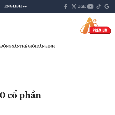
ENGLISH ++
 ĐỘNG SẢN
THẾ GIỚI
DÂN SINH
0 cổ phần