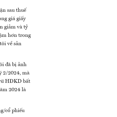
ận sau thuế
ng giá giấy
n giảm và tỷ
hậm hơn trong
ôi về sản
ôi đã bị ảnh
ý 2/2024, mà
 trừ HĐKD bất
 năm 2024 là
ng/cổ phiếu