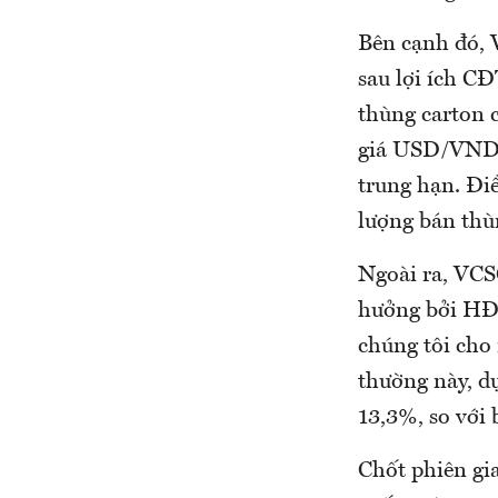
Bên cạnh đó, 
sau lợi ích CĐ
thùng carton c
giá USD/VND t
trung hạn. Đi
lượng bán thù
Ngoài ra, VCS
hưởng bởi HĐK
chúng tôi cho
thường này, dự
13,3%, so với 
Chốt phiên gi