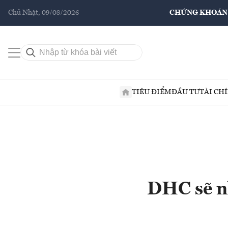
Chủ Nhật, 09/08/2026
CHỨNG KHOÁN
TIÊU ĐIỂM
ĐẦU TƯ
TÀI CH
DHC sẽ n