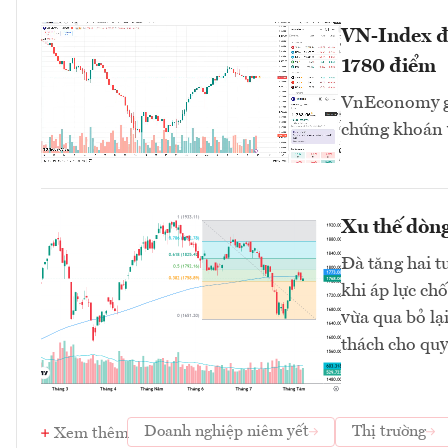
VN-Index đư
1780 điểm
VnEconomy giớ
chứng khoán v
Xu thế dòng
Đà tăng hai t
khi áp lực ch
vừa qua bỏ lạ
thách cho quy
Doanh nghiệp niêm yết
Thị trường
Xem thêm