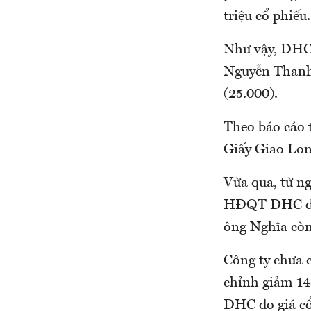
triệu cổ phiế
Như vậy, DHC 
Nguyễn Thanh 
(25.000).
Theo báo cáo 
Giấy Giao Long
Vừa qua, từ n
HĐQT DHC đã b
ông Nghĩa còn
Công ty chưa 
chỉnh giảm 14
DHC do giá cổ