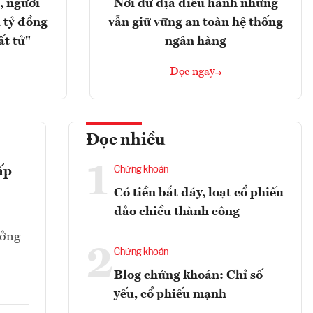
, người
Nới dư địa điều hành nhưng
 tỷ đồng
vẫn giữ vững an toàn hệ thống
ất tử"
ngân hàng
Đọc ngay
Đọc nhiều
1
ấp
Chứng khoán
Có tiền bắt đáy, loạt cổ phiếu
đảo chiều thành công
ưởng
2
Chứng khoán
Blog chứng khoán: Chỉ số
yếu, cổ phiếu mạnh