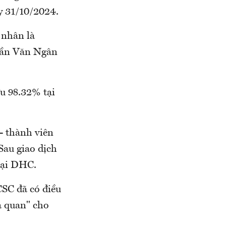
y 31/10/2024.
 nhân là
rần Văn Ngân
u 98.32% tại
- thành viên
Sau giao dịch
tại DHC.
CSC đã có điều
ả quan" cho