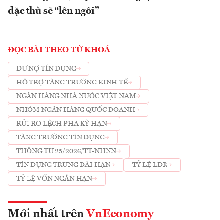
đặc thù sẽ “lên ngôi”
ĐỌC BÀI THEO TỪ KHOÁ
DƯ NỢ TÍN DỤNG
HỖ TRỢ TĂNG TRƯỞNG KINH TẾ
NGÂN HÀNG NHÀ NƯỚC VIỆT NAM
NHÓM NGÂN HÀNG QUỐC DOANH
RỦI RO LỆCH PHA KỲ HẠN
TĂNG TRƯỞNG TÍN DỤNG
THÔNG TƯ 25/2026/TT-NHNN
TÍN DỤNG TRUNG DÀI HẠN
TỶ LỆ LDR
TỶ LỆ VỐN NGẮN HẠN
Mới nhất trên
VnEconomy