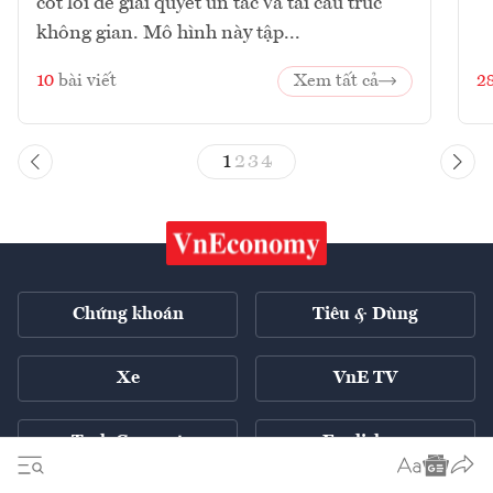
cốt lõi để giải quyết ùn tắc và tái cấu trúc
không gian. Mô hình này tập...
10
bài viết
Xem tất cả
2
1
2
3
4
Chứng khoán
Tiêu & Dùng
Xe
VnE TV
Tech Connect
English ++