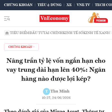
CHỨNG KHOÁN
TIÊU & DÙNG
XE
VNE TV
TECH CO
TIÊU ĐIỂM
ĐẦU TƯ
TÀI CHÍNH
KINH TẾ SỐ
KINH TẾ XANH
CHỨNG KHOÁN
Nâng trần tỷ lệ vốn ngắn hạn cho
vay trung dài hạn lên 40%: Ngân
hàng nào được lợi kép?
Thu Minh
T
10:27, 24/06/2026
Theo đánh giá của Mirae Asset, Thông tư