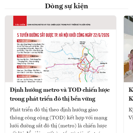
Dòng sự kiện
Định hướng metro và TOD chiến lược
K
trong phát triển đô thị bền vững
K
Phát triển đô thị theo định hướng giao
K
thông công cộng (TOD) kết hợp với mạng
V
lưới đường sắt đô thị (metro) là chiến lược