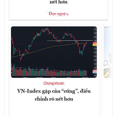
nét hơn
Đọc ngay
Chứng khoán
VN-Index gặp cản “cứng”, điều
B
chỉnh rõ nét hơn