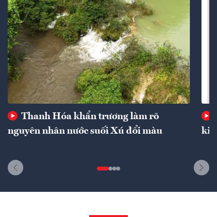
Thanh Hóa khẩn trương làm rõ
nguyên nhân nước suối Xú đổi màu
kin