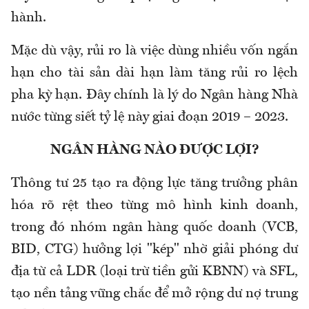
hành.
Mặc dù vậy, rủi ro là việc dùng nhiều vốn ngắn
hạn cho tài sản dài hạn làm tăng rủi ro lệch
pha kỳ hạn. Đây chính là lý do Ngân hàng Nhà
nước từng siết tỷ lệ này giai đoạn 2019 – 2023.
NGÂN HÀNG NÀO ĐƯỢC LỢI?
Thông tư 25 tạo ra động lực tăng trưởng phân
hóa rõ rệt theo từng mô hình kinh doanh,
trong đó nhóm ngân hàng quốc doanh (VCB,
BID, CTG) hưởng lợi "kép" nhờ giải phóng dư
địa từ cả LDR (loại trừ tiền gửi KBNN) và SFL,
tạo nền tảng vững chắc để mở rộng dư nợ trung