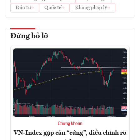
Đầu tư
Quốc tế
Khung pháp lý
Đừng bỏ lỡ
Chứng khoán
VN-Index gặp cản “cứng”, điều chỉnh rõ