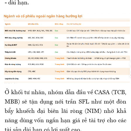
- dài hạn.
Ở khối tư nhân, nhóm dẫn đầu về CASA (TCB,
MBB) sẽ tận dụng nới trần SFL như một đòn
bẩy khuếch đại biên lãi ròng (NIM) nhờ khả
năng dùng vốn ngắn hạn giá rẻ tài trợ cho các
tài sản dài hạn có lợi suất cao.