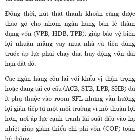
Đồng thời, nút thắt thanh khoản cũng được
tháo gỡ cho nhóm ngân hàng bán lẻ thâm
dụng vốn (VPB, HDB, TPB), giúp bảo vệ biên
lợi nhuận mảng vay mua nhà và tiêu dùng
trước áp lực phải chạy đua huy động vốn dài
hạn đắt đỏ.
Các ngân hàng còn lại với khẩu vị thận trọng
hoặc đang tái cơ cấu (ACB, STB, LPB, SHB) dù
ít phụ thuộc vào room SFL nhưng vẫn hưởng
lợi gián tiếp từ một môi trường vĩ mô thuận lợi
hơn, nơi áp lực cạnh tranh lãi suất đầu vào hạ
nhiệt giúp giảm thiểu chi phí vốn (COF) toàn
hệ thống.