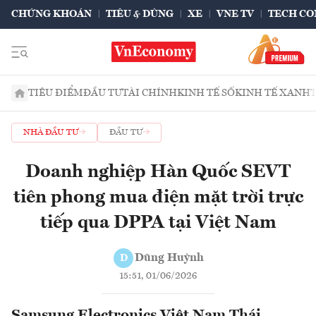
CHỨNG KHOÁN
TIÊU & DÙNG
XE
VNE TV
TECH CO
TIÊU ĐIỂM
ĐẦU TƯ
TÀI CHÍNH
KINH TẾ SỐ
KINH TẾ XANH
NHÀ ĐẦU TƯ
ĐẦU TƯ
Doanh nghiệp Hàn Quốc SEVT
tiên phong mua điện mặt trời trực
tiếp qua DPPA tại Việt Nam
Dũng Huỳnh
D
15:51, 01/06/2026
Samsung Electronics Việt Nam Thái