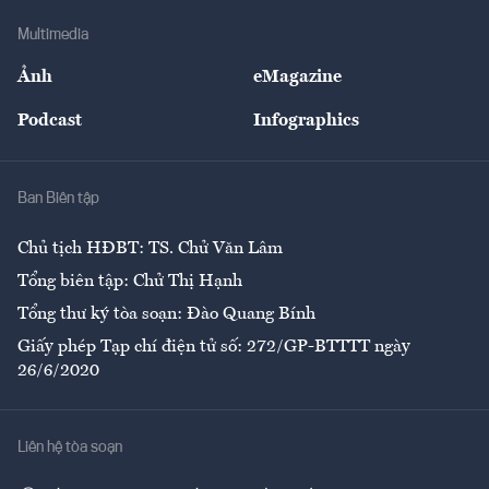
Doanh nghiệp
Địa phương
Thị trường
Bảo hiểm
Multimedia
Sự kiện
Nhân lực
Ảnh
eMagazine
Đẹp +
An sinh
Podcast
Infographics
Giải trí
Y tế
Nhà
Ban Biên tập
Ẩm thực
Chủ tịch HĐBT: TS. Chử Văn Lâm
Tổng biên tập: Chử Thị Hạnh
Tổng thư ký tòa soạn: Đào Quang Bính
Giấy phép Tạp chí điện tử số: 272/GP-BTTTT ngày
26/6/2020
Liên hệ tòa soạn