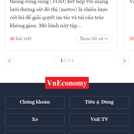
thông công cộng (TOD) kết hợp với mạng
V
lưới đường sắt đô thị (metro) là chiến lược
cốt lõi để giải quyết ùn tắc và tái cấu trúc
không gian. Mô hình này tập...
10
bài viết
Xem tất cả
2
1
2
3
4
Chứng khoán
Tiêu & Dùng
Xe
VnE TV