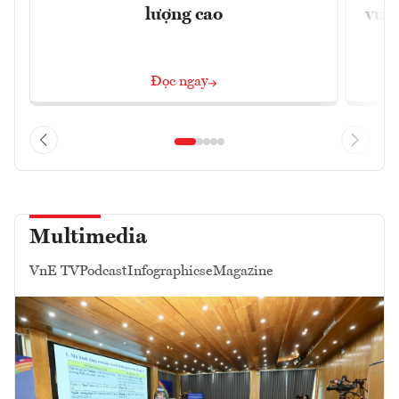
lượng cao
vững
Đọc ngay
Multimedia
VnE TV
Podcast
Infographics
eMagazine