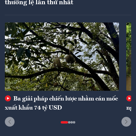
thường lệ lần thứ nhất
Ba giải pháp chiến lược nhằm cán mốc
xuất khẩu 74 tỷ USD
ngu