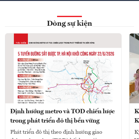
Dòng sự kiện
Định hướng metro và TOD chiến lược
K
trong phát triển đô thị bền vững
K
Phát triển đô thị theo định hướng giao
K