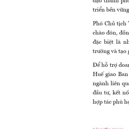
đạo thành phố
triển bền vững
Phó Chủ tịch
chào đón, đồng
đặc biệt là 
trường và tạo g
Để hỗ trợ doa
Huế giao Ban
ngành liên qu
đầu tư, kết n
hợp tác phù h