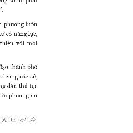
ởng xanh, phát
ế.
a phương luôn
tư có năng lực,
thiện với môi
 đạo thành phố
 cùng các sở,
ng dẫn thủ tục
 cứu phương án