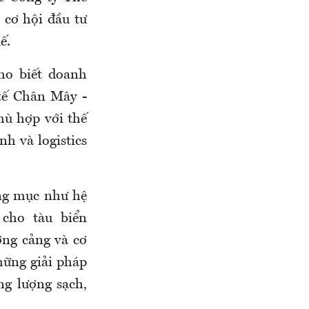
 cơ hội đầu tư
ế.
ho biết doanh
tế Chân Mây -
hù hợp với thế
nh và logistics
ng mục như hệ
 cho tàu biển
ợng cảng và cơ
hững giải pháp
g lượng sạch,
.