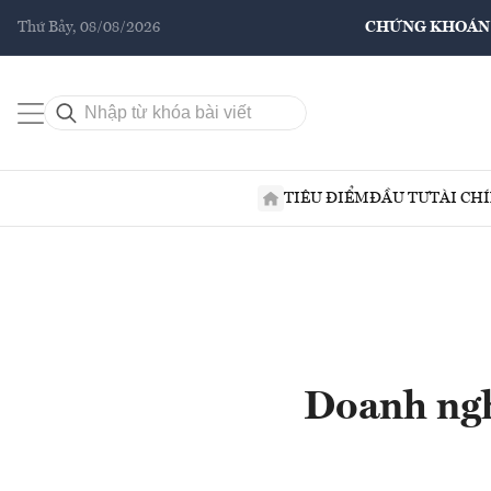
Thứ Bảy, 08/08/2026
CHỨNG KHOÁN
TIÊU ĐIỂM
ĐẦU TƯ
TÀI CH
Doanh ngh