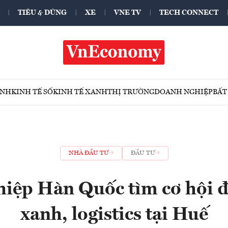
TIÊU & DÙNG
XE
VNE TV
TECH CONNECT
ÍNH
KINH TẾ SỐ
KINH TẾ XANH
THỊ TRƯỜNG
DOANH NGHIỆP
BẤT
NHÀ ĐẦU TƯ
ĐẦU TƯ
iệp Hàn Quốc tìm cơ hội đ
xanh, logistics tại Huế