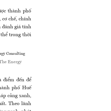
ược thành phố
, cơ chế, chính
m đánh giá tính
 thể trong thời
 The Energy
à điểm đến để
thành phố Huế
háp cảng xanh,
uất. Theo lãnh