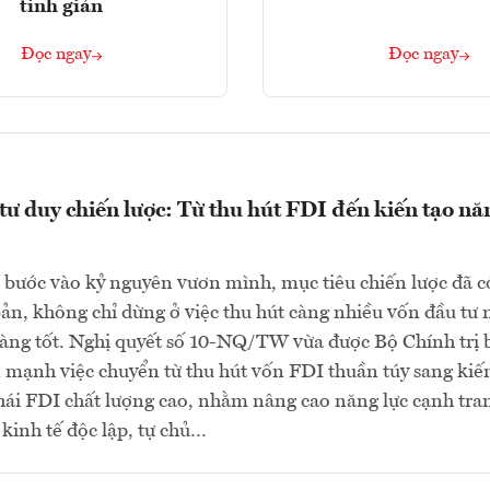
tinh giản
Đọc ngay
Đọc ngay
tư duy chiến lược: Từ thu hút FDI đến kiến tạo nă
bước vào kỷ nguyên vươn mình, mục tiêu chiến lược đã c
bản, không chỉ dừng ở việc thu hút càng nhiều vốn đầu tư
càng tốt. Nghị quyết số 10-NQ/TW vừa được Bộ Chính trị 
mạnh việc chuyển từ thu hút vốn FDI thuần túy sang kiế
hái FDI chất lượng cao, nhằm nâng cao năng lực cạnh tra
kinh tế độc lập, tự chủ…