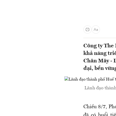
Công ty The 
khả năng triể
Chân Mây - L
đại, bền vững
Lãnh đạo thành 
Chiều 8/7, P
đã có buổi t