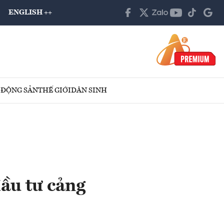
ENGLISH ++
 ĐỘNG SẢN
THẾ GIỚI
DÂN SINH
ầu tư cảng