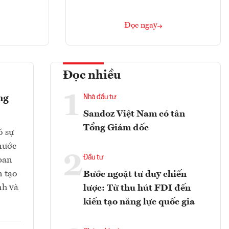
Đọc ngay
Đọc nhiều
1
ng
Nhà đầu tư
Sandoz Việt Nam có tân
Tổng Giám đốc
ó sự
 nước
2
Đầu tư
ban
n tạo
Bước ngoặt tư duy chiến
nh và
lược: Từ thu hút FDI đến
kiến tạo năng lực quốc gia