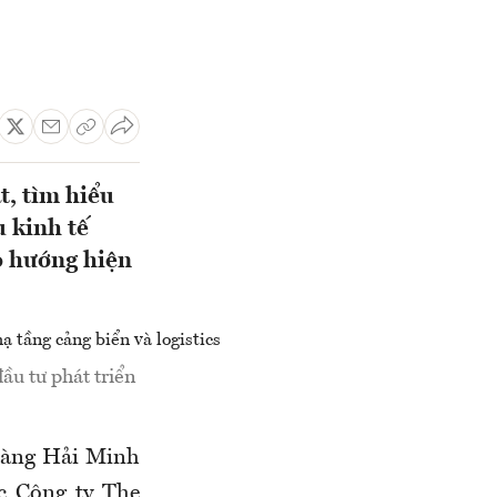
t, tìm hiểu
u kinh tế
o hướng hiện
ầu tư phát triển
oàng Hải Minh
c Công ty The