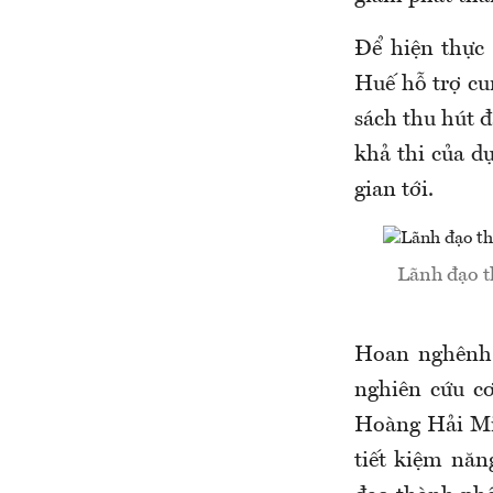
Để hiện thực
Huế hỗ trợ cun
sách thu hút đ
khả thi của dự
gian tới.
Lãnh đạo t
Hoan nghênh 
nghiên cứu c
Hoàng Hải Min
tiết kiệm năn