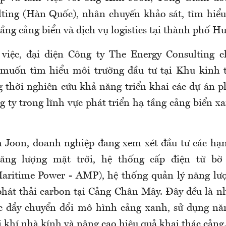
ting (Hàn Quốc), nhân chuyến khảo sát, tìm hiểu
tầng cảng biển và dịch vụ logistics tại thành phố Hu
 việc, đại diện Công ty The Energy Consulting c
muốn tìm hiểu môi trường đầu tư tại Khu kinh 
 thời nghiên cứu khả năng triển khai các dự án p
ty trong lĩnh vực phát triển hạ tầng cảng biển xa
 Joon, doanh nghiệp đang xem xét đầu tư các hạ
ăng lượng mặt trời, hệ thống cấp điện từ bờ
Maritime Power - AMP), hệ thống quản lý năng lư
phát thải carbon tại Cảng Chân Mây. Đây đều là n
c đẩy chuyển đổi mô hình cảng xanh, sử dụng năn
 khí nhà kính và nâng cao hiệu quả khai thác cảng