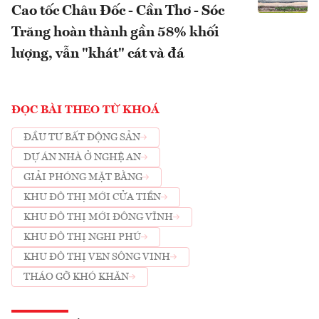
Cao tốc Châu Đốc - Cần Thơ - Sóc
Trăng hoàn thành gần 58% khối
lượng, vẫn "khát" cát và đá
ĐỌC BÀI THEO TỪ KHOÁ
ĐẦU TƯ BẤT ĐỘNG SẢN
DỰ ÁN NHÀ Ở NGHỆ AN
GIẢI PHÓNG MẶT BẰNG
KHU ĐÔ THỊ MỚI CỬA TIỀN
KHU ĐÔ THỊ MỚI ĐÔNG VĨNH
KHU ĐÔ THỊ NGHI PHÚ
KHU ĐÔ THỊ VEN SÔNG VINH
THÁO GỠ KHÓ KHĂN