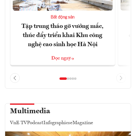
Bất động sản
Tập trung tháo gỡ vướng mắc,
Q
thúc đẩy triển khai Khu công
dự
nghệ cao sinh học Hà Nội
Đọc ngay
Multimedia
VnE TV
Podcast
Infographics
eMagazine