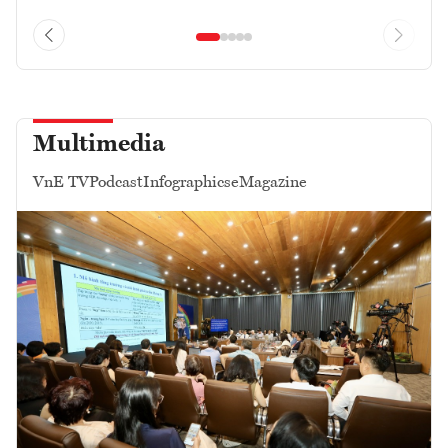
Multimedia
VnE TV
Podcast
Infographics
eMagazine