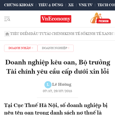
CHỨNG KHOÁN
TIÊU & DÙNG
XE
VNE TV
TECH CO
TIÊU ĐIỂM
ĐẦU TƯ
TÀI CHÍNH
KINH TẾ SỐ
KINH TẾ XANH
DOANH NHÂN
DOANH NGHIỆP
Doanh nghiệp kêu oan, Bộ trưởng
Tài chính yêu cầu cấp dưới xin lỗi
Lê Hường
L
07:57, 29/07/2015
Tại Cục Thuế Hà Nội, số doanh nghiệp bị
nêu tên oan trong danh sách nợ thuế là