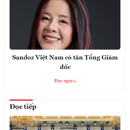
Sandoz Việt Nam có tân Tổng Giám
đốc
Đọc ngay
Đọc tiếp