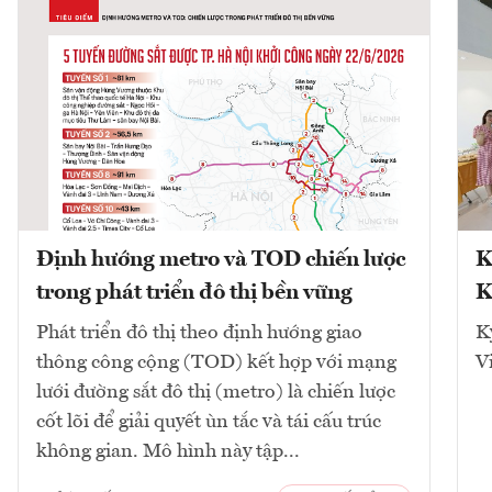
Định hướng metro và TOD chiến lược
K
trong phát triển đô thị bền vững
K
Phát triển đô thị theo định hướng giao
K
thông công cộng (TOD) kết hợp với mạng
V
lưới đường sắt đô thị (metro) là chiến lược
cốt lõi để giải quyết ùn tắc và tái cấu trúc
không gian. Mô hình này tập...