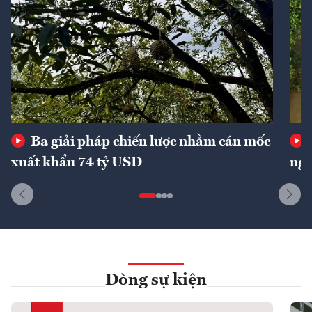
Ba giải pháp chiến lược nhằm cán mốc
xuất khẩu 74 tỷ USD
ngu
Dòng sự kiện