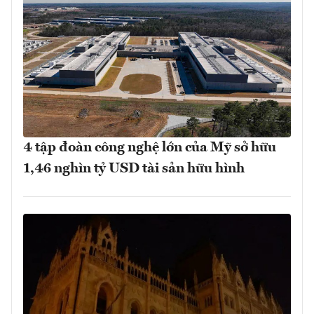
4 tập đoàn công nghệ lớn của Mỹ sở hữu
1,46 nghìn tỷ USD tài sản hữu hình