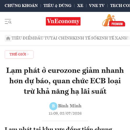
CHỨNG KHOÁN
TIÊU & DÙNG
XE
VNE TV
TECH CO
TIÊU ĐIỂM
ĐẦU TƯ
TÀI CHÍNH
KINH TẾ SỐ
KINH TẾ XANH
THẾ GIỚI
Lạm phát ở eurozone giảm nhanh
hơn dự báo, quan chức ECB loại
trừ khả năng hạ lãi suất
Bình Minh
B
11:09, 02/07/2026
Lạm phát tại khu vực đồng tiền chung