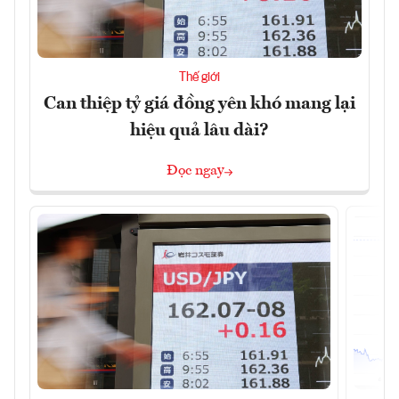
Thế giới
Can thiệp tỷ giá đồng yên khó mang lại
hiệu quả lâu dài?
Đọc ngay