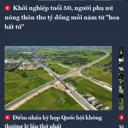
Khởi nghiệp tuổi 50, người phụ nữ
nông thôn thu tỷ đồng mỗi năm từ "hoa
bất tử"
Điểm nhấn kỳ họp Quốc hội không
thường lệ lần thứ nhất
xuấ