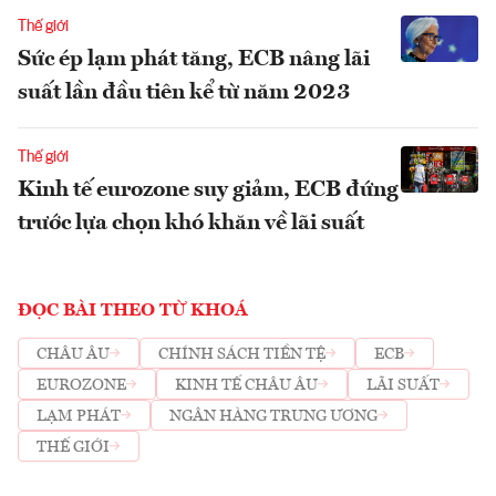
Thế giới
Sức ép lạm phát tăng, ECB nâng lãi
suất lần đầu tiên kể từ năm 2023
Thế giới
Kinh tế eurozone suy giảm, ECB đứng
trước lựa chọn khó khăn về lãi suất
ĐỌC BÀI THEO TỪ KHOÁ
CHÂU ÂU
CHÍNH SÁCH TIỀN TỆ
ECB
EUROZONE
KINH TẾ CHÂU ÂU
LÃI SUẤT
LẠM PHÁT
NGÂN HÀNG TRUNG ƯƠNG
THẾ GIỚI