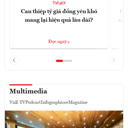
Thế giới
Can thiệp tỷ giá đồng yên khó
Gi
mang lại hiệu quả lâu dài?
sau
Đọc ngay
Multimedia
VnE TV
Podcast
Infographics
eMagazine