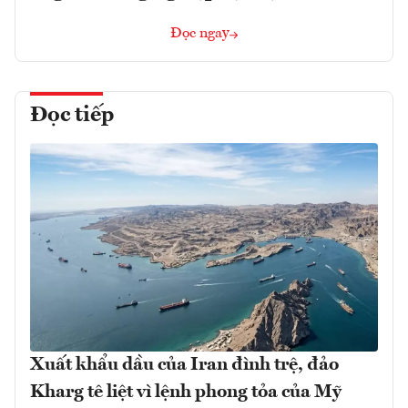
Đọc ngay
Đọc tiếp
Xuất khẩu dầu của Iran đình trệ, đảo
Kharg tê liệt vì lệnh phong tỏa của Mỹ