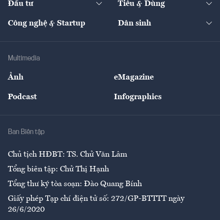
Đầu tư
Tiêu & Dùng
Quản trị số
Cafe BĐS
Thị trường
Kinh doanh
Kết nối
Tạp chí kinh tế Việt Nam
eMagazine
Nhà đầu tư
Du lịch
Công nghệ & Startup
Dân sinh
Tư vấn
Nông sản
Doanh nhân
Tư vấn Tiêu & Dùng
Infographics
Hạ tầng
Sức khỏe
Khung pháp lý
Doanh nghiệp
Địa phương
Thị trường
Bảo hiểm
Multimedia
Sự kiện
Nhân lực
Ảnh
eMagazine
Đẹp +
An sinh
Podcast
Infographics
Giải trí
Y tế
Nhà
Ban Biên tập
Ẩm thực
Chủ tịch HĐBT: TS. Chử Văn Lâm
Tổng biên tập: Chử Thị Hạnh
Tổng thư ký tòa soạn: Đào Quang Bính
Giấy phép Tạp chí điện tử số: 272/GP-BTTTT ngày
26/6/2020