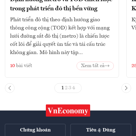
trong phát triển đô thị bền vững
K
Phát triển đô thị theo định hướng giao
K
thông công cộng (TOD) kết hợp với mạng
V
lưới đường sắt đô thị (metro) là chiến lược
cốt lõi để giải quyết ùn tắc và tái cấu trúc
không gian. Mô hình này tập...
10
bài viết
Xem tất cả
2
1
2
3
4
Chứng khoán
Tiêu & Dùng