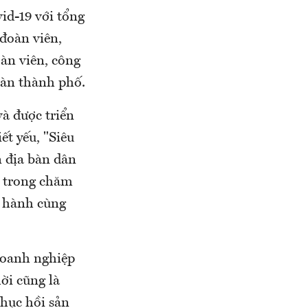
id-19 với tổng
 đoàn viên,
oàn viên, công
bàn thành phố.
và được triển
ết yếu, "Siêu
n địa bàn dân
y trong chăm
g hành cùng
 doanh nghiệp
ời cũng là
phục hồi sản