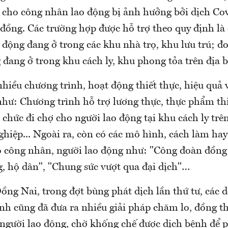
cho công nhân lao động bị ảnh hưởng bởi dịch Cov
ỷ đồng. Các trường hợp được hỗ trợ theo quy định là
động đang ở trong các khu nhà trọ, khu lưu trú; đ
 đang ở trong khu cách ly, khu phong tỏa trên địa 
hiều chương trình, hoạt động thiết thực, hiệu quả 
như: Chương trình hỗ trợ lương thực, thực phẩm thi
ổ chức đi chợ cho người lao động tại khu cách ly trê
ghiệp... Ngoài ra, còn có các mô hình, cách làm ha
ho công nhân, người lao động như: "Công đoàn đồn
g, hộ dân", "Chung sức vượt qua đại dịch"…
ồng Nai, trong đợt bùng phát dịch lần thứ tư, các
ỉnh cũng đã đưa ra nhiều giải pháp chăm lo, đồng th
 người lao động, chờ khống chế được dịch bệnh để 