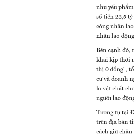
nhu yếu phẩm 
số tiền 22,5 t
công nhân lao 
nhân lao động
Bên cạnh đó, n
khai kịp thời 
thị 0 đồng", t
cư và doanh n
lo vật chất c
người lao độn
Tương tự tại Đ
trên địa bàn t
cách giữ chân