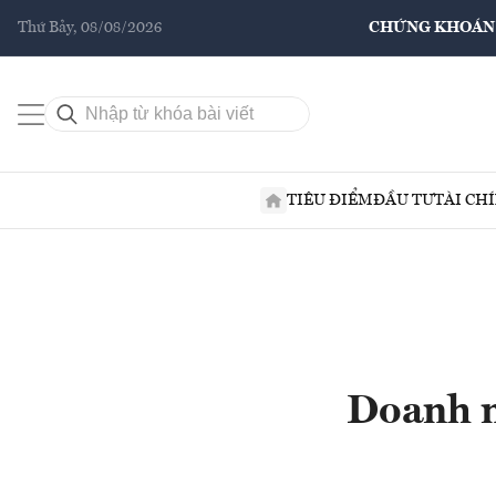
Thứ Bảy, 08/08/2026
CHỨNG KHOÁN
TIÊU ĐIỂM
ĐẦU TƯ
TÀI CH
Doanh n