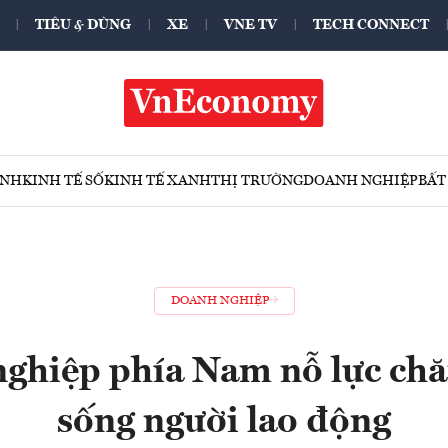
TIÊU & DÙNG
XE
VNE TV
TECH CONNECT
ÍNH
KINH TẾ SỐ
KINH TẾ XANH
THỊ TRƯỜNG
DOANH NGHIỆP
BẤT
DOANH NGHIỆP
ghiệp phía Nam nỗ lực chă
sống người lao động