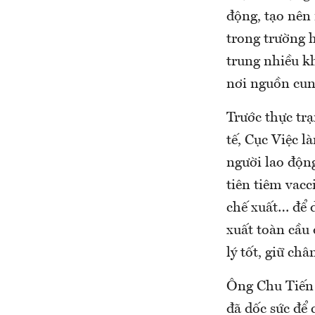
động, tạo nên 
trong trường h
trung nhiều k
nơi nguồn cung
Trước thực trạ
tế, Cục Việc l
người lao độn
tiên tiêm vacc
chế xuất… để d
xuất toàn cầu 
lý tốt, giữ ch
Ông Chu Tiến 
đã dốc sức để