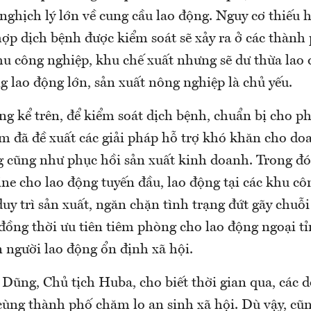
nghịch lý lớn về cung cầu lao động. Nguy cơ thiếu 
ợp dịch bệnh được kiểm soát sẽ xảy ra ở các thành 
hu công nghiệp, khu chế xuất nhưng sẽ dư thừa lao
 lao động lớn, sản xuất nông nghiệp là chủ yếu.
ng kể trên, để kiểm soát dịch bệnh, chuẩn bị cho p
àm đã đề xuất các giải pháp hỗ trợ khó khăn cho do
g cũng như phục hồi sản xuất kinh doanh. Trong đó
ine cho lao động tuyến đầu, lao động tại các khu c
uy trì sản xuất, ngăn chặn tình trạng đứt gãy chuỗi 
đồng thời ưu tiên tiêm phòng cho lao động ngoại t
ân người lao động ổn định xã hội.
Dũng, Chủ tịch Huba, cho biết thời gian qua, các 
 cùng thành phố chăm lo an sinh xã hội. Dù vậy, cũ