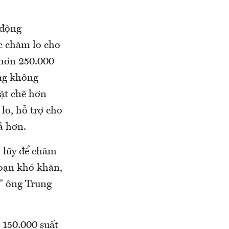
 động
c chăm lo cho
 hơn 250.000
ng không
hặt chẽ hơn
lo, hỗ trợ cho
ả hơn.
 lũy để chăm
đoạn khó khăn,
" ông Trung
 150.000 suất