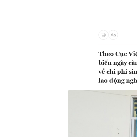
Theo Cục Việ
biến ngày cà
về chi phí s
lao động nghỉ