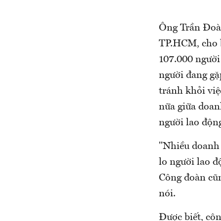
Ông Trần Đoàn
TP.HCM, cho b
107.000 người 
người đang gặ
tránh khỏi việ
nữa giữa doan
người lao độn
"Nhiều doanh 
lo người lao 
Công đoàn cũn
nói.
Được biết, cô