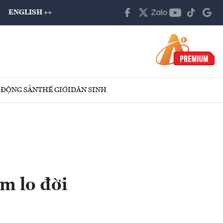
ENGLISH ++
 ĐỘNG SẢN
THẾ GIỚI
DÂN SINH
m lo đời