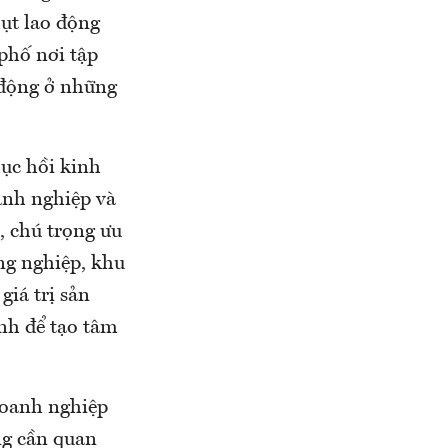
hụt lao động
phố nơi tập
 động ở những
hục hồi kinh
anh nghiệp và
, chú trọng ưu
ông nghiệp, khu
giá trị sản
ỉnh để tạo tâm
doanh nghiệp
ng cần quan