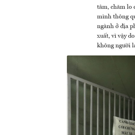
tâm, chăm lo c
mình thông qu
ngành ở địa p
xuất, vì vậy d
không người l