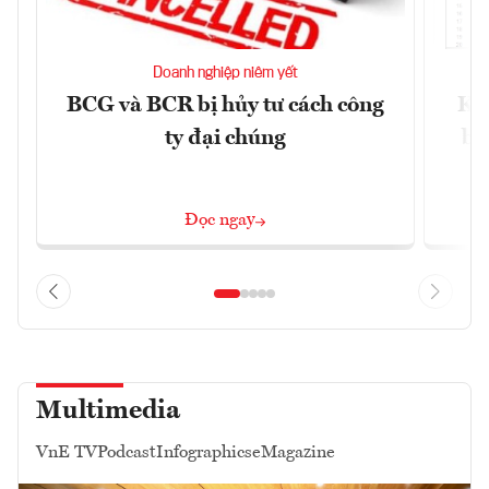
Doanh nghiệp niêm yết
BCG và BCR bị hủy tư cách công
Kh
ty đại chúng
ba
Đọc ngay
Multimedia
VnE TV
Podcast
Infographics
eMagazine