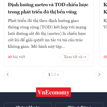
Định hướng metro và TOD chiến lược
K
trong phát triển đô thị bền vững
K
Phát triển đô thị theo định hướng giao
K
thông công cộng (TOD) kết hợp với mạng
V
lưới đường sắt đô thị (metro) là chiến lược
cốt lõi để giải quyết ùn tắc và tái cấu trúc
không gian. Mô hình này tập...
10
bài viết
Xem tất cả
2
1
2
3
4