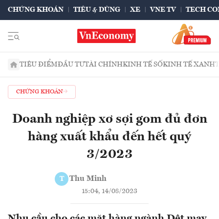
CHỨNG KHOÁN
TIÊU & DÙNG
XE
VNE TV
TECH CO
TIÊU ĐIỂM
ĐẦU TƯ
TÀI CHÍNH
KINH TẾ SỐ
KINH TẾ XANH
CHỨNG KHOÁN
Doanh nghiệp xơ sợi gom đủ đơn
hàng xuất khẩu đến hết quý
3/2023
Thu Minh
T
15:04, 14/08/2023
Nhu cầu cho các mặt hàng ngành Dệt may