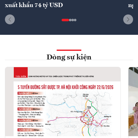
xuất khẩu 74 tỷ USD
ngu
Dòng sự kiện