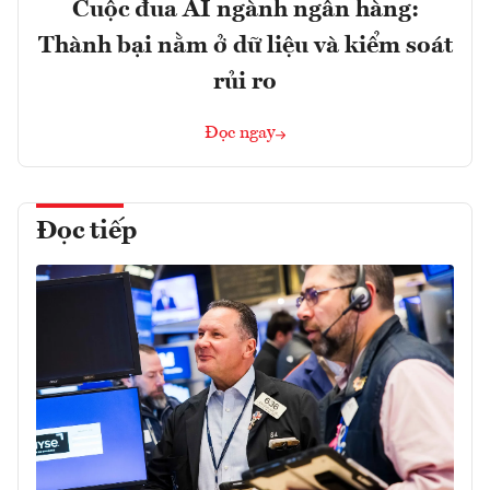
Cuộc đua AI ngành ngân hàng:
Thành bại nằm ở dữ liệu và kiểm soát
rủi ro
Đọc ngay
Đọc tiếp