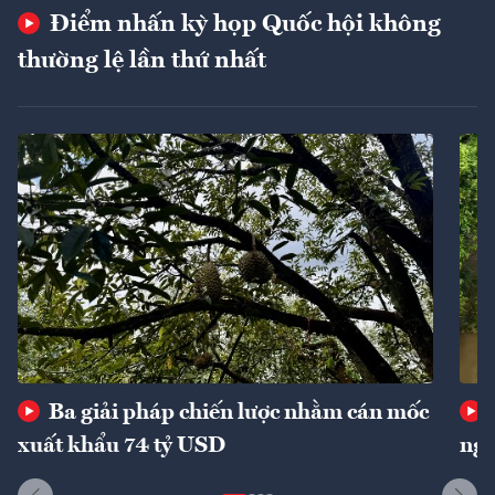
Điểm nhấn kỳ họp Quốc hội không
thường lệ lần thứ nhất
Ba giải pháp chiến lược nhằm cán mốc
xuất khẩu 74 tỷ USD
ngu