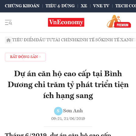
CHỨNG KHOÁN
TIÊU & DÙNG
XE
VNE TV
TECH CO
TIÊU ĐIỂM
ĐẦU TƯ
TÀI CHÍNH
KINH TẾ SỐ
KINH TẾ XANH
BẤT ĐỘNG SẢN
Dự án căn hộ cao cấp tại Bình
Dương chi trăm tỷ phát triển tiện
ích hạng sang
Sơn Anh
S
09:21, 21/06/2019
Tháng 6/2019, dự án căn hộ cao cấp