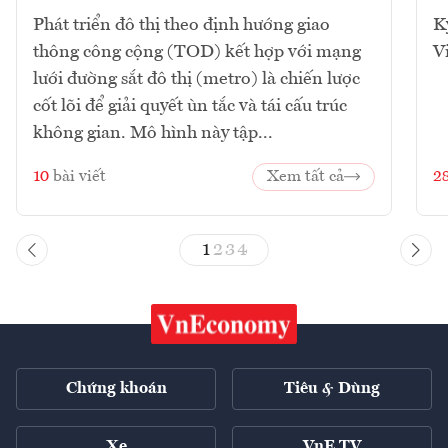
Phát triển đô thị theo định hướng giao
K
thông công cộng (TOD) kết hợp với mạng
V
lưới đường sắt đô thị (metro) là chiến lược
cốt lõi để giải quyết ùn tắc và tái cấu trúc
không gian. Mô hình này tập...
10
bài viết
Xem tất cả
2
1
2
3
4
Chứng khoán
Tiêu & Dùng
Xe
VnE TV