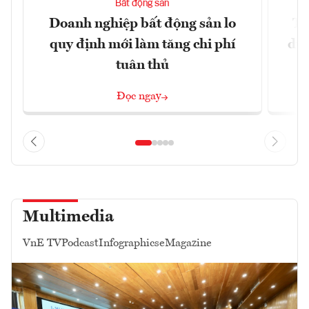
Bất động sản
Doanh nghiệp bất động sản lo
Th
quy định mới làm tăng chi phí
dựn
tuân thủ
Đọc ngay
Multimedia
VnE TV
Podcast
Infographics
eMagazine