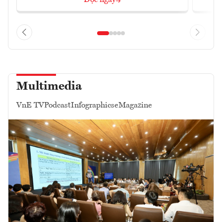
Multimedia
VnE TV
Podcast
Infographics
eMagazine