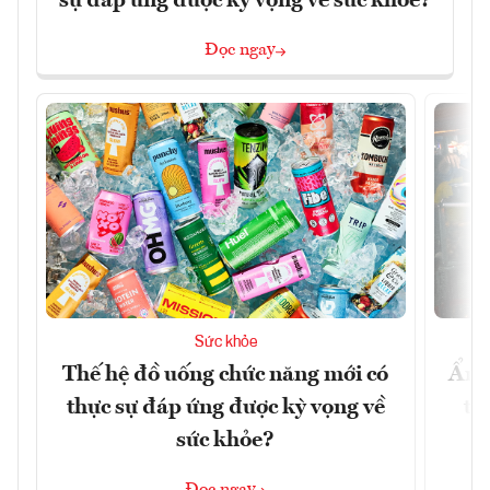
sự đáp ứng được kỳ vọng về sức khỏe?
Đọc ngay
Sức khỏe
Thế hệ đồ uống chức năng mới có
Ẩm 
thực sự đáp ứng được kỳ vọng về
tê
sức khỏe?
Đọc ngay