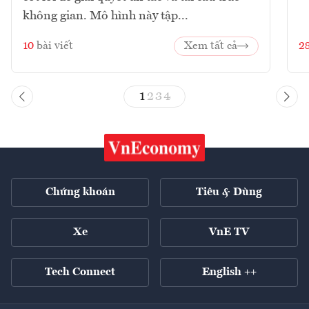
không gian. Mô hình này tập...
10
bài viết
Xem tất cả
2
1
2
3
4
Chứng khoán
Tiêu & Dùng
Xe
VnE TV
Tech Connect
English ++