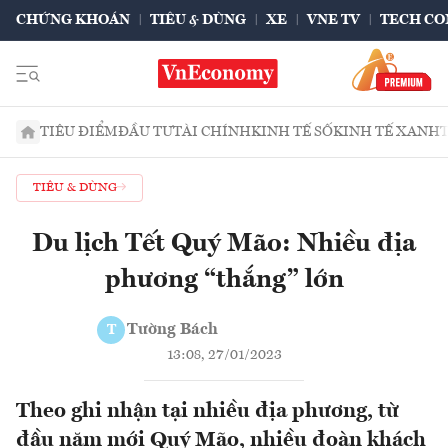
CHỨNG KHOÁN
TIÊU & DÙNG
XE
VNE TV
TECH CO
TIÊU ĐIỂM
ĐẦU TƯ
TÀI CHÍNH
KINH TẾ SỐ
KINH TẾ XANH
TIÊU & DÙNG
Du lịch Tết Quý Mão: Nhiều địa
phương “thắng” lớn
Tường Bách
T
13:08, 27/01/2023
Theo ghi nhận tại nhiều địa phương, từ
đầu năm mới Quý Mão, nhiều đoàn khách