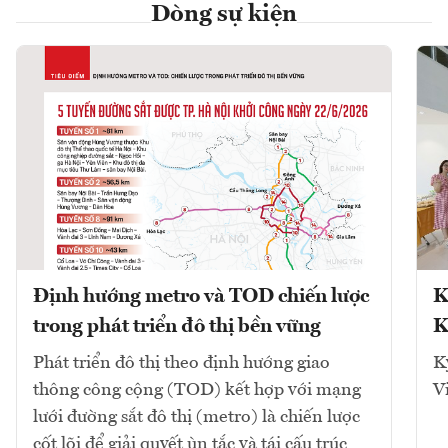
Dòng sự kiện
Định hướng metro và TOD chiến lược
K
trong phát triển đô thị bền vững
K
Phát triển đô thị theo định hướng giao
K
thông công cộng (TOD) kết hợp với mạng
V
lưới đường sắt đô thị (metro) là chiến lược
cốt lõi để giải quyết ùn tắc và tái cấu trúc