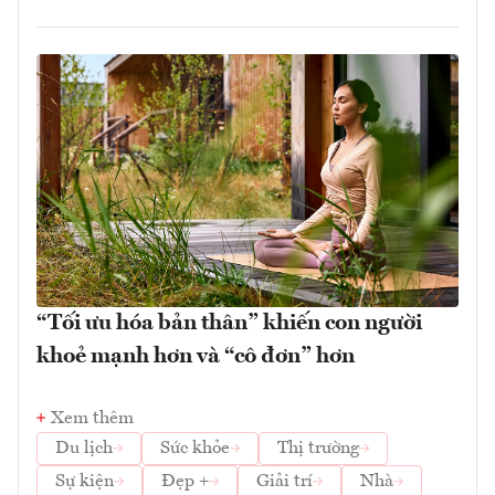
“Tối ưu hóa bản thân” khiến con người
khoẻ mạnh hơn và “cô đơn” hơn
Xem thêm
Du lịch
Sức khỏe
Thị trường
Sự kiện
Đẹp +
Giải trí
Nhà