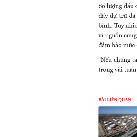
Số lượng dầu đ
đầy dự trữ đ
bình. Tuy nhi
vì nguồn cung
đảm bảo mức d
“Nếu chúng ta
trong vài tuần
BÀI LIÊN QUAN