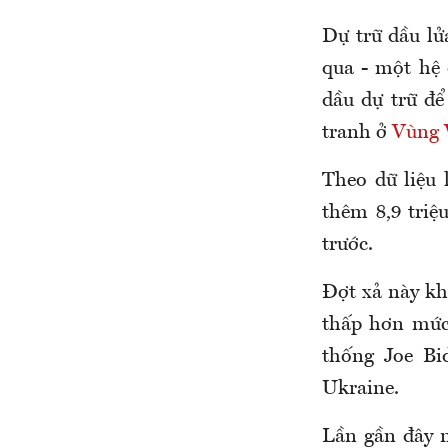
Dự trữ dầu l
qua - một hệ 
dầu dự trữ để
tranh ở
Vùng 
Theo dữ liệu
thêm 8,9 triệ
trước.
Đợt xả này kh
thấp hơn mức 
thống Joe Bi
Ukraine.
Lần gần đây n