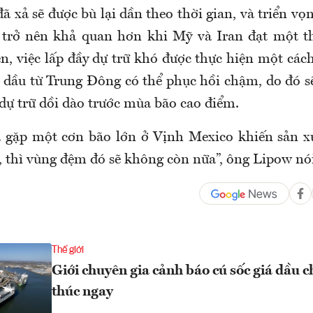
ã xả sẽ được bù lại dần theo thời gian, và triển vọ
ã trở nên khả quan hơn khi Mỹ và Iran đạt một t
ên, việc lấp đầy dự trữ khó được thực hiện một cá
 dầu từ Trung Đông có thể phục hồi chậm, do đó s
ự trữ dồi dào trước mùa bão cao điểm.
 gặp một cơn bão lớn ở Vịnh Mexico khiến sản xu
, thì vùng đệm đó sẽ không còn nữa”, ông Lipow nó
Thế giới
Giới chuyên gia cảnh báo cú sốc giá dầu c
thúc ngay