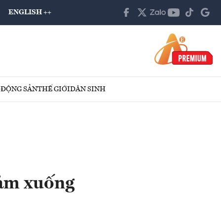
ENGLISH ++
 ĐỘNG SẢN
THẾ GIỚI
DÂN SINH
iảm xuống