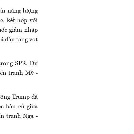
vấn năng lượng
c, kết hợp với
Quốc giảm nhập
á dầu tăng vọt
 trong SPR. Dự
iến tranh Mỹ -
, ông Trump đã
ộc bầu cử giữa
ến tranh Nga -