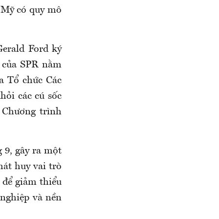
ế Mỹ có quy mô
Gerald Ford ký
i của SPR nằm
a Tổ chức Các
hỏi các cú sốc
 Chương trình
 9, gây ra một
hát huy vai trò
để giảm thiểu
 nghiệp và nền