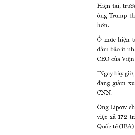
Hiện tại, trư
ông Trump thậ
hơn.
Ở mức hiện t
đảm bảo ít nh
CEO của Viện 
“Ngay bây giờ,
đang giảm xu
CNN.
Ông Lipow cho
việc xả 172 
Quốc tế (IEA)