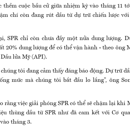
ớc thềm cuộc bầu cử giữa nhiệm kỳ vào tháng 11 tớ
m chí còn đang rút dầu từ dự trữ chiến lược vớ
ại, SPR chỉ còn chưa đầy một nửa dung lượng. Dự
ất 20% dung lượng để có thể vận hành - theo ông
Dầu lửa Mỹ (API).
 chúng tôi đang cảm thấy đáng báo động. Dự trữ dầ
ống mức mà chúng tôi bắt đầu lo lắng”, ông So
 rằng việc giải phóng SPR có thể sẽ chậm lại khi
triệu thùng dầu từ SPR như đã cam kết với Cơ qu
 vào tháng 3.