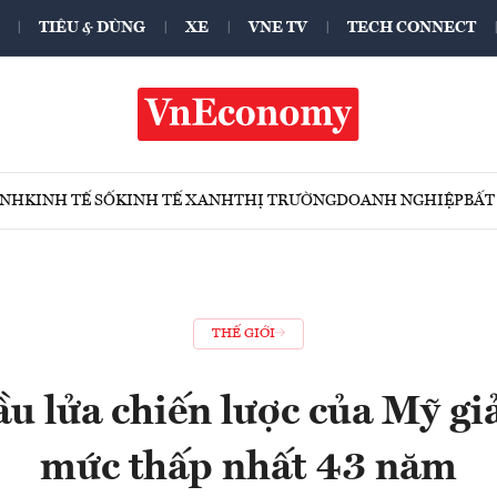
TIÊU & DÙNG
XE
VNE TV
TECH CONNECT
ÍNH
KINH TẾ SỐ
KINH TẾ XANH
THỊ TRƯỜNG
DOANH NGHIỆP
BẤT
THẾ GIỚI
ầu lửa chiến lược của Mỹ g
mức thấp nhất 43 năm