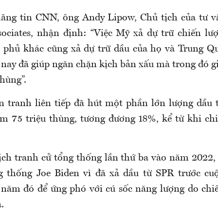
hãng tin CNN, ông Andy Lipow, Chủ tịch của tư 
ociates, nhận định: “Việc Mỹ xả dự trữ chiến lượ
h phủ khác cũng xả dự trữ dầu của họ và Trung 
 nay đã giúp ngăn chặn kịch bản xấu mà trong đó gi
hùng”.
n tranh liên tiếp đã hút một phần lớn lượng dầu
ảm 75 triệu thùng, tương đương 18%, kể từ khi ch
ịch tranh cử tổng thống lần thứ ba vào năm 2022
g thống Joe Biden vì đã xả dầu từ SPR trước cu
năm đó để ứng phó với cú sốc năng lượng do chi
.