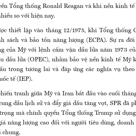
yền Tổng thống Ronald Reagan và khi nền kinh t
hiều so với hiện nay.
ợc thiết lập vào tháng 12/1975, khi Tổng thống 
nh sách và bảo tồn năng lượng (ECPA). Sự ra đờ
ng của Mỹ với lệnh cấm vận dầu lửa năm 1973 củ
u dầu lửa (OPEC), nhằm bảo vệ nền kinh tế Mỹ k
ầu trong tương lai và đáp ứng các nghĩa vụ theo
ốc tế (IEP).
chiến tranh giữa Mỹ và Iran bắt đầu vào cuối tháng
ung dầu lịch sử và đẩy giá dầu tăng vọt, SPR đã p
 trọng mà chính quyền Tổng thống Trump sử dụng 
giá năng lượng cao đối với người tiêu dùng, doanh
i chung.