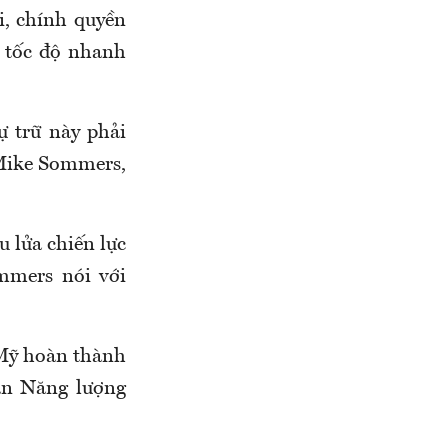
i, chính quyền
i tốc độ nhanh
 trữ này phải
 Mike Sommers,
u lửa chiến lực
mmers nói với
 Mỹ hoàn thành
an Năng lượng