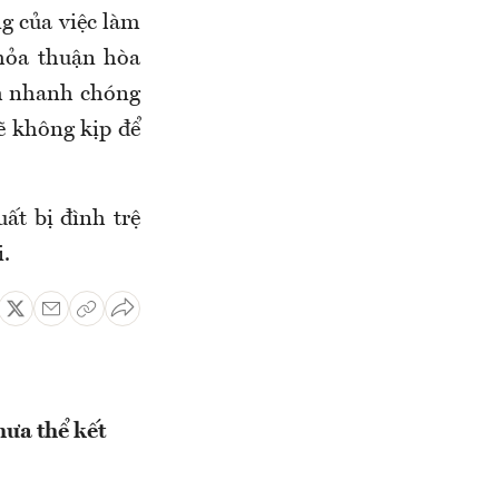
ng của việc làm
hỏa thuận hòa
ch nhanh chóng
ẽ không kịp để
ất bị đình trệ
i.
hưa thể kết