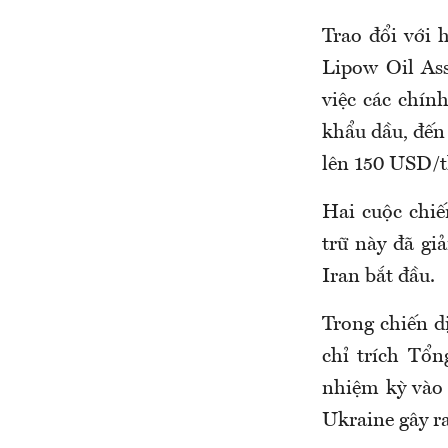
Trao đổi với 
Lipow Oil Ass
việc các chín
khẩu dầu, đến
lên 150 USD/t
Hai cuộc chiế
trữ này đã gi
Iran bắt đầu.
Trong chiến d
chỉ trích Tổn
nhiệm kỳ vào 
Ukraine gây ra