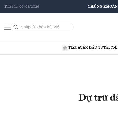
Thứ Sáu, 07/08/2026
CHỨNG KHOÁN
TIÊU ĐIỂM
ĐẦU TƯ
TÀI CH
Dự trữ d