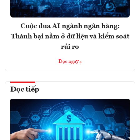
Cuộc đua AI ngành ngân hàng:
Thành bại nằm ở dữ liệu và kiểm soát
rủi ro
Đọc ngay
Đọc tiếp