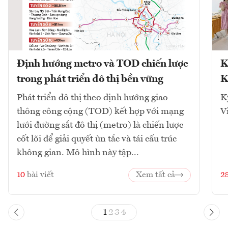
Định hướng metro và TOD chiến lược
K
trong phát triển đô thị bền vững
K
Phát triển đô thị theo định hướng giao
K
thông công cộng (TOD) kết hợp với mạng
V
lưới đường sắt đô thị (metro) là chiến lược
cốt lõi để giải quyết ùn tắc và tái cấu trúc
không gian. Mô hình này tập...
10
bài viết
Xem tất cả
2
1
2
3
4