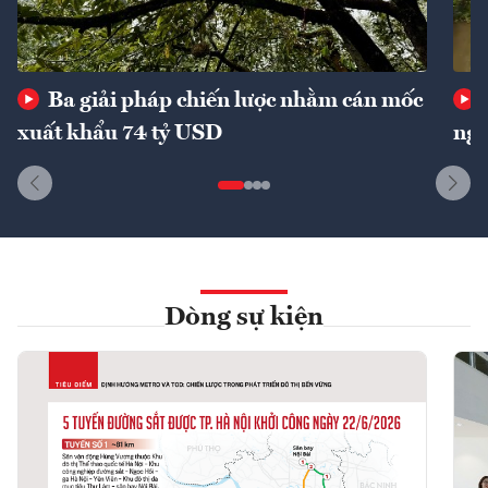
Ba giải pháp chiến lược nhằm cán mốc
xuất khẩu 74 tỷ USD
ngu
Dòng sự kiện