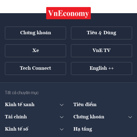
Chứng khoán
Tiêu & Dùng
Xe
VnE TV
Tech Connect
English ++
Tất cả chuyên mục
Kinh tế xanh
Tiêu điểm
Chuyển động xanh
Tài chính
Chứng khoán
Pháp lý
Ngân hàng
Doanh nghiệp niêm yết
Kinh tế số
Hạ tầng
Thương hiệu xanh
Thị trường vốn
Thị trường