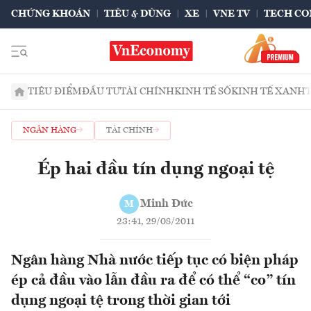
CHỨNG KHOÁN
TIÊU & DÙNG
XE
VNE TV
TECH CO
TIÊU ĐIỂM
ĐẦU TƯ
TÀI CHÍNH
KINH TẾ SỐ
KINH TẾ XANH
NGÂN HÀNG
TÀI CHÍNH
Ép hai đầu tín dụng ngoại tệ
Minh Đức
M
23:41, 29/08/2011
Ngân hàng Nhà nước tiếp tục có biện pháp
ép cả đầu vào lẫn đầu ra để có thể “co” tín
dụng ngoại tệ trong thời gian tới