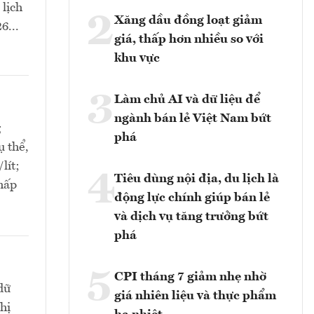
 lịch
2
Xăng dầu đồng loạt giảm
6...
giá, thấp hơn nhiều so với
khu vực
3
Làm chủ AI và dữ liệu để
ngành bán lẻ Việt Nam bứt
g
phá
ụ thể,
lít;
4
Tiêu dùng nội địa, du lịch là
thấp
động lực chính giúp bán lẻ
và dịch vụ tăng trưởng bứt
phá
5
CPI tháng 7 giảm nhẹ nhờ
dữ
giá nhiên liệu và thực phẩm
hị