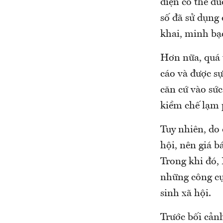
điện có thể đư
số đã sử dụng 
khai, minh bạc
Hơn nữa, quá 
cáo và được s
căn cứ vào sức
kiềm chế lạm 
Tuy nhiên, do 
hội, nên giá b
Trong khi đó,
những công cụ 
sinh xã hội.
Trước bối cản