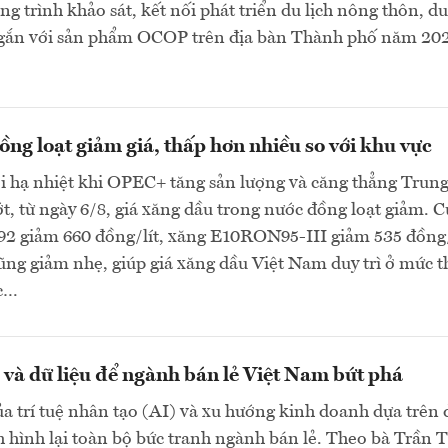
g trình khảo sát, kết nối phát triển du lịch nông thôn, du
gắn với sản phẩm OCOP trên địa bàn Thành phố năm 202
ng loạt giảm giá, thấp hơn nhiều so với khu vực
ới hạ nhiệt khi OPEC+ tăng sản lượng và căng thẳng Trun
, từ ngày 6/8, giá xăng dầu trong nước đồng loạt giảm. C
 giảm 660 đồng/lít, xăng E10RON95-III giảm 535 đồng/
cũng giảm nhẹ, giúp giá xăng dầu Việt Nam duy trì ở mức 
ực…
và dữ liệu để ngành bán lẻ Việt Nam bứt phá
a trí tuệ nhân tạo (AI) và xu hướng kinh doanh dựa trên 
h hình lại toàn bộ bức tranh ngành bán lẻ. Theo bà Trần T