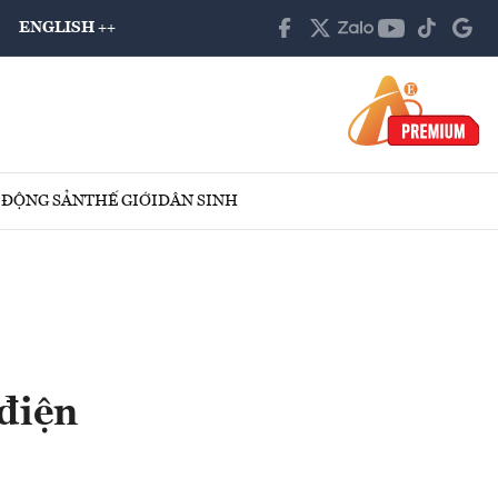
ENGLISH ++
 ĐỘNG SẢN
THẾ GIỚI
DÂN SINH
điện