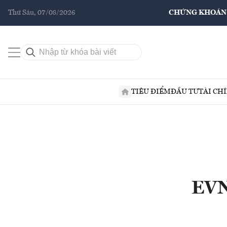
Thứ Sáu, 07/08/2026
CHỨNG KHOÁN
TIÊU ĐIỂM
ĐẦU TƯ
TÀI CH
EVN