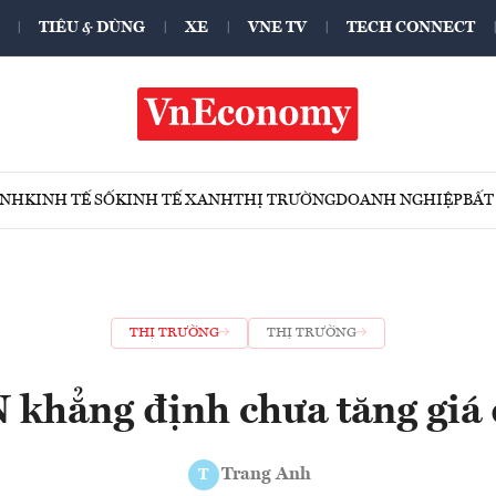
TIÊU & DÙNG
XE
VNE TV
TECH CONNECT
ÍNH
KINH TẾ SỐ
KINH TẾ XANH
THỊ TRƯỜNG
DOANH NGHIỆP
BẤT
THỊ TRƯỜNG
THỊ TRƯỜNG
 khẳng định chưa tăng giá 
Trang Anh
T