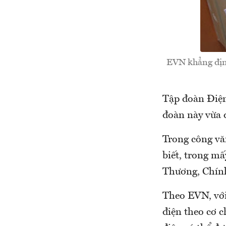
EVN khẳng định
Tập đoàn Điện
đoàn này vừa đ
Trong công vă
biết, trong m
Thương, Chính 
Theo EVN, với
điện theo cơ 