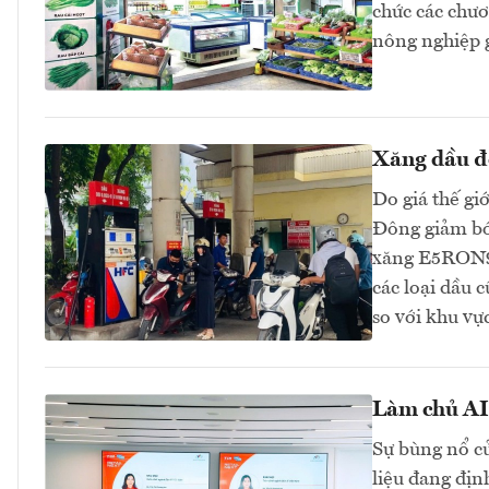
chức các chươn
nông nghiệp 
Xăng dầu đồ
Do giá thế gi
Đông giảm bớt
xăng E5RON92
các loại dầu 
so với khu v
Làm chủ AI 
Sự bùng nổ củ
liệu đang địn