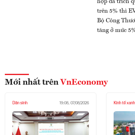
hợp đã trích q
trên 5% thì E
Bộ Công Thươn
tăng ở mức 5%
Mới nhất trên
VnEconomy
Dân sinh
Kinh tế xanh
19:08, 07/08/2026