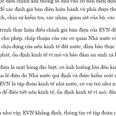
ợc điều chỉnh khi thông số đầu vào cơ bản biến độn
để xác định giá bán điện hiện hành và phải được th
h, chịu sự kiểm tra, xác nhận, giám sát của bộ, các
trình thực hiện điều chỉnh giá bán điện của EVN đ
ự cho phép, chấp thuận của các cơ quan Nhà nước c
 chịu đựng của nền kinh tế đất nước, đảm bảo thực
phát, ổn định kinh tế vĩ mô và bảo đảm an sinh xã 
điện là mặt hàng đặc biệt, có ảnh hưởng lớn đến ki
án lẻ điện do Nhà nước qui định và được kiểm soát 
 EVN là tập đoàn kinh tế nhà nước, có vai trò như 
để điều tiết nền kinh tế, ổn định kinh tế vĩ mô, đ
h như vậy, EVN khẳng định, thông tin về tập đoàn n