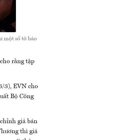
ư một số tờ báo
 cho rằng tập
16/3), EVN cho
xuất Bộ Công
 chỉnh giá bán
Thương thì giá