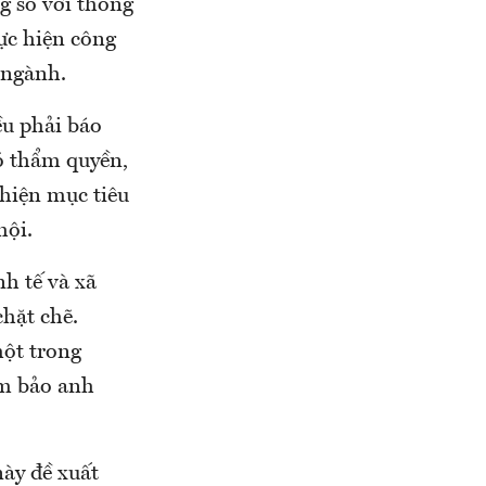
g so với thông
ực hiện công
 ngành.
ều phải báo
ó thẩm quyền,
 hiện mục tiêu
hội.
nh tế và xã
chặt chẽ.
một trong
ảm bảo anh
ày đề xuất