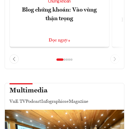
Chứng khoán
Blog chứng khoán: Vào vùng
V
thận trọng
ph
Đọc ngay
Multimedia
VnE TV
Podcast
Infographics
eMagazine