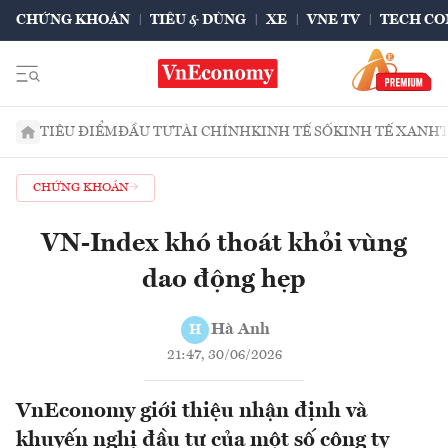
CHỨNG KHOÁN
TIÊU & DÙNG
XE
VNE TV
TECH CO
TIÊU ĐIỂM
ĐẦU TƯ
TÀI CHÍNH
KINH TẾ SỐ
KINH TẾ XANH
CHỨNG KHOÁN
VN-Index khó thoát khỏi vùng
dao động hẹp
Hà Anh
H
21:47, 30/06/2026
VnEconomy giới thiệu nhận định và
khuyến nghị đầu tư của một số công ty