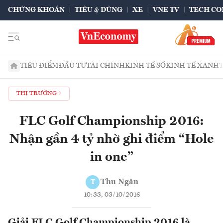
CHỨNG KHOÁN
TIÊU & DÙNG
XE
VNE TV
TECH CO
TIÊU ĐIỂM
ĐẦU TƯ
TÀI CHÍNH
KINH TẾ SỐ
KINH TẾ XANH
THỊ TRƯỜNG
FLC Golf Championship 2016:
Nhận gần 4 tỷ nhờ ghi điểm “Hole
in one”
Thu Ngân
T
10:33, 03/10/2016
Giải FLC Golf Championship 2016 là