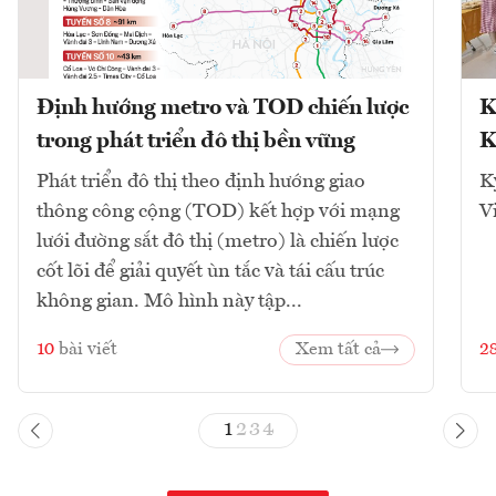
Định hướng metro và TOD chiến lược
K
trong phát triển đô thị bền vững
K
Phát triển đô thị theo định hướng giao
K
thông công cộng (TOD) kết hợp với mạng
V
lưới đường sắt đô thị (metro) là chiến lược
cốt lõi để giải quyết ùn tắc và tái cấu trúc
không gian. Mô hình này tập...
10
bài viết
Xem tất cả
2
1
2
3
4