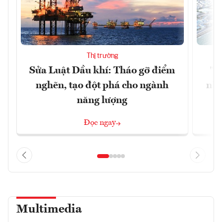
Thị trường
Sửa Luật Dầu khí: Tháo gỡ điểm
"H
nghẽn, tạo đột phá cho ngành
nhì
năng lượng
Đọc ngay
Multimedia