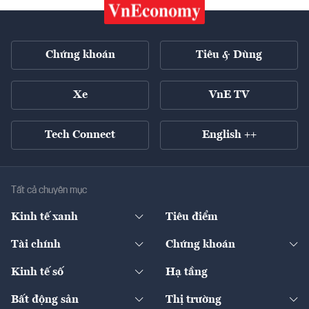
Chứng khoán
Tiêu & Dùng
Xe
VnE TV
Tech Connect
English ++
Tất cả chuyên mục
Kinh tế xanh
Tiêu điểm
Chuyển động xanh
Tài chính
Chứng khoán
Pháp lý
Ngân hàng
Doanh nghiệp niêm yết
Kinh tế số
Hạ tầng
Thương hiệu xanh
Thị trường vốn
Thị trường
Sản phẩm - Thị trường
Bất động sản
Thị trường
Diễn đàn