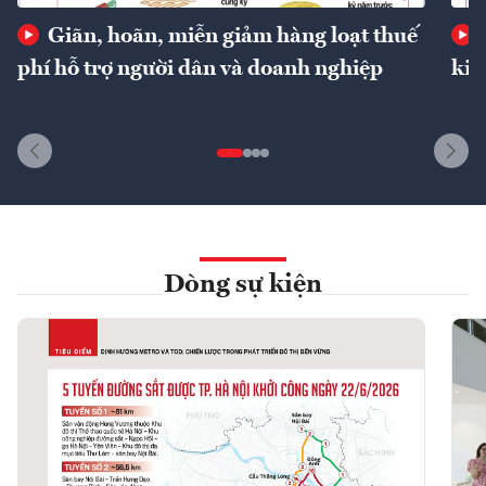
Giãn, hoãn, miễn giảm hàng loạt thuế
phí hỗ trợ người dân và doanh nghiệp
kin
Dòng sự kiện