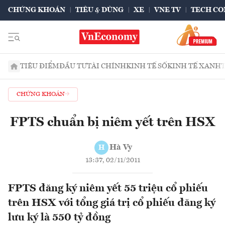
CHỨNG KHOÁN
TIÊU & DÙNG
XE
VNE TV
TECH CO
TIÊU ĐIỂM
ĐẦU TƯ
TÀI CHÍNH
KINH TẾ SỐ
KINH TẾ XANH
CHỨNG KHOÁN
FPTS chuẩn bị niêm yết trên HSX
Hà Vy
H
13:37, 02/11/2011
FPTS đăng ký niêm yết 55 triệu cổ phiếu
trên HSX với tổng giá trị cổ phiếu đăng ký
lưu ký là 550 tỷ đồng