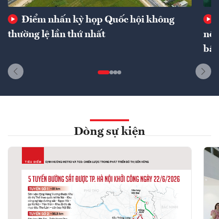
Điểm nhấn kỳ họp Quốc hội không
thường lệ lần thứ nhất
nôn
bất
Dòng sự kiện