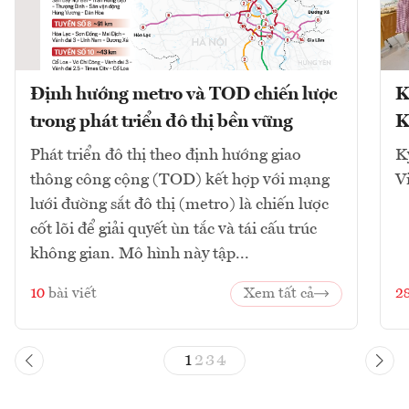
Định hướng metro và TOD chiến lược
K
trong phát triển đô thị bền vững
K
Phát triển đô thị theo định hướng giao
K
thông công cộng (TOD) kết hợp với mạng
V
lưới đường sắt đô thị (metro) là chiến lược
cốt lõi để giải quyết ùn tắc và tái cấu trúc
không gian. Mô hình này tập...
10
bài viết
Xem tất cả
2
1
2
3
4