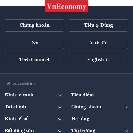
Chứng khoán
Tiêu & Dùng
Xe
VnE TV
Tech Connect
English ++
Tất cả chuyên mục
Kinh tế xanh
Tiêu điểm
Chuyển động xanh
Tài chính
Chứng khoán
Pháp lý
Ngân hàng
Doanh nghiệp niêm yết
Kinh tế số
Hạ tầng
Thương hiệu xanh
Thị trường vốn
Thị trường
Sản phẩm - Thị trường
Bất động sản
Thị trường