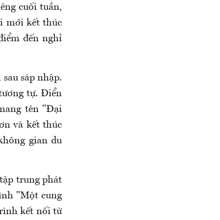
êng cuối tuần,
i mới kết thúc
 điểm đến nghỉ
i sau sáp nhập.
tương tự. Điển
mang tên "Đại
ơn và kết thúc
 không gian du
tập trung phát
trình "Một cung
ình kết nối từ