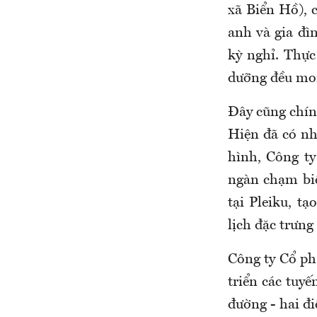
xã Biển Hồ), 
anh và gia đì
kỳ nghỉ. Thực
dưỡng đều mon
Đây cũng chính
Hiện đã có nh
hình, Công t
ngàn chạm biể
tại Pleiku, t
lịch đặc trưng
Công ty Cổ ph
triển các tuyế
đường - hai đ