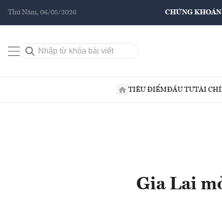
Thứ Năm, 06/08/2026
CHỨNG KHOÁN
TIÊU ĐIỂM
ĐẦU TƯ
TÀI CH
Gia Lai mở