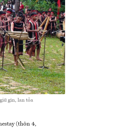
iữ gìn, lan tỏa
estay (thôn 4,