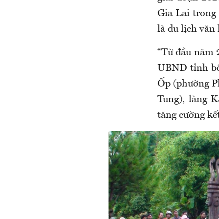
Gia Lai trong
là du lịch văn
“Từ đầu năm 2
UBND tỉnh bố 
Ốp (phường Pl
Tung), làng K
tăng cường kết