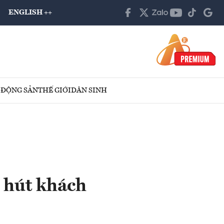
ENGLISH ++
 ĐỘNG SẢN
THẾ GIỚI
DÂN SINH
u hút khách