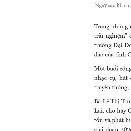
Ngay sau khai m
Trong những n
trải nghiệm” 
trường Đại Đo
đáo của tỉnh G
Một buổi cồng
nhạc cụ, hát
truyền thống; 
Bà Lê Thị Thu
Lai, cho hay 
tồn và phát hu
giai đoạn 202