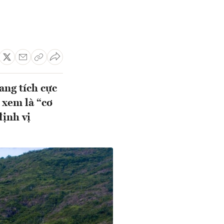
ang tích cực
 xem là “cơ
định vị