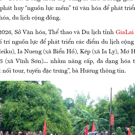
 phát huy “nguồn lực mềm” từ văn hóa để phát triển
 hóa, du lịch cộng đồng.
026, Sở Văn hóa, Thể thao và Du lịch tỉnh
GiaLai
trí nguồn lực để phát triển các điểm du lịch cộng
eiku), Ia Nueng (xã Biển Hồ), Kép (xã Ia Ly), Mơ 
3 (xã Vĩnh Sơn)... nhằm nâng cấp, đa dạng hóa 
 nối tour, tuyến đặc trưng”, bà Hương thông tin.