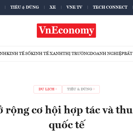
TIÊU & DÙNG
XE
VNE TV
TECH CONNECT
ÍNH
KINH TẾ SỐ
KINH TẾ XANH
THỊ TRƯỜNG
DOANH NGHIỆP
BẤT
DU LỊCH
TIÊU & DÙNG
 rộng cơ hội hợp tác và th
quốc tế