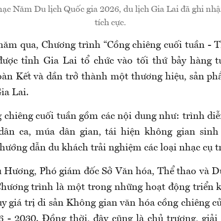
ạc Năm Du lịch Quốc gia 2026, du lịch Gia Lai đã ghi nhậ
tích cực.
ăm qua, Chương trình “Cồng chiêng cuối tuần - 
được tỉnh Gia Lai tổ chức vào tối thứ bảy hàng 
àn Kết và dần trở thành một thương hiệu, sản ph
ia Lai.
 chiêng cuối tuần gồm các nội dung như: trình diễ
 dân ca, múa dân gian, tái hiện không gian sinh
hướng dẫn du khách trải nghiệm các loại nhạc cụ tr
 Hương, Phó giám đốc Sở Văn hóa, Thể thao và Du
Chương trình là một trong những hoạt động triển 
y giá trị di sản Không gian văn hóa cồng chiêng c
6 - 2030. Đồng thời, đây cũng là chủ trương, giải