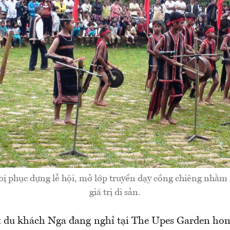
bị phục dựng lễ hội, mở lớp truyền dạy cồng chiêng nhằm g
giá trị di sản.
 du khách Nga đang nghỉ tại The Upes Garden hom