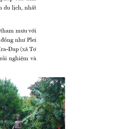
 du lịch, nhất
tham mưu với
 đồng như Plei
Hra-Đap (xã Tơ
trải nghiệm và