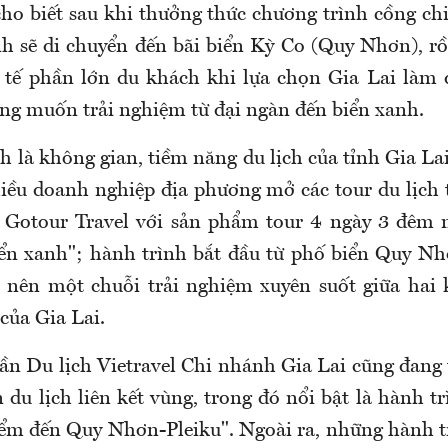
cho biết sau khi thưởng thức chương trình cồng chi
nh sẽ di chuyển đến bãi biển Kỳ Co (Quy Nhơn), rồ
 tế phần lớn du khách khi lựa chọn Gia Lai làm
g muốn trải nghiệm từ đại ngàn đến biển xanh.
 là không gian, tiềm năng du lịch của tỉnh Gia La
iều doanh nghiệp địa phương mở các tour du lịch 
y Gotour Travel với sản phẩm tour 4 ngày 3 đêm 
n xanh"; hành trình bắt đầu từ phố biển Quy Nh
ạo nên một chuỗi trải nghiệm xuyên suốt giữa hai
 của Gia Lai.
ần Du lịch Vietravel Chi nhánh Gia Lai cũng đang 
n du lịch liên kết vùng, trong đó nổi bật là hành 
iểm đến Quy Nhơn-Pleiku". Ngoài ra, những hành tr