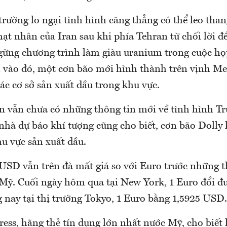
trường lo ngại tình hình căng thẳng có thể leo tha
ạt nhân của Iran sau khi phía Tehran từ chối lời đ
ừng chương trình làm giàu uranium trong cuộc họp
vào đó, một cơn bão mới hình thành trên vịnh Mex
ác cơ sở sản xuất dầu trong khu vực.
ện vẫn chưa có những thông tin mới về tình hình T
 nhà dự báo khí tượng cũng cho biết, cơn bão Dolly
u vực sản xuất dầu.
 USD vẫn trên đà mất giá so với Euro trước những 
ế Mỹ. Cuối ngày hôm qua tại New York, 1 Euro đổi đ
 nay tại thị trường Tokyo, 1 Euro bằng 1,5925 USD.
ess, hãng thẻ tín dụng lớn nhất nước Mỹ, cho biết 