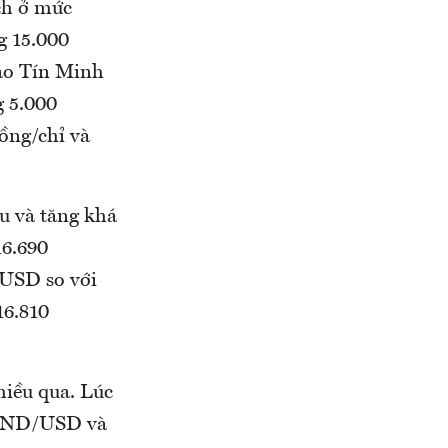
ịch ở mức
g 15.000
Bảo Tín Minh
g 5.000
ồng/chỉ và
u và tăng khá
16.690
USD so với
16.810
hiều qua. Lúc
0 VND/USD và