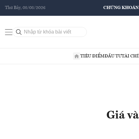
Thứ Bảy, 08/08/2026
CHỨNG KHOÁN
TIÊU ĐIỂM
ĐẦU TƯ
TÀI CH
Giá v