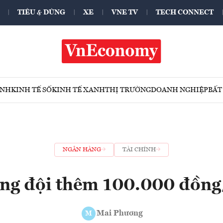
TIÊU & DÙNG
XE
VNE TV
TECH CONNECT
ÍNH
KINH TẾ SỐ
KINH TẾ XANH
THỊ TRƯỜNG
DOANH NGHIỆP
BẤT
NGÂN HÀNG
TÀI CHÍNH
àng đội thêm 100.000 đồng
Mai Phương
M