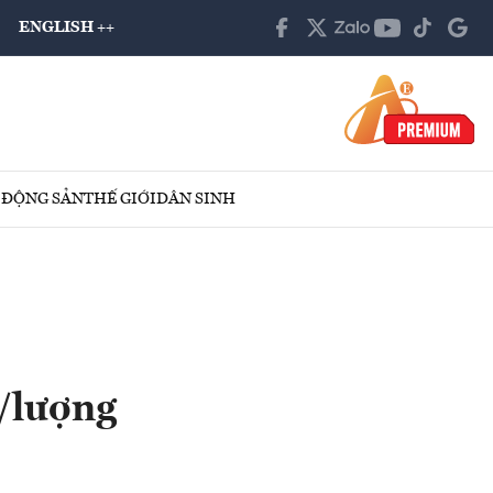
ENGLISH ++
 ĐỘNG SẢN
THẾ GIỚI
DÂN SINH
/lượng