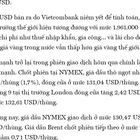
USD.
á USD bán ra do Vietcombank niêm yết để tính toán,
trường thế giới hiện tương đương với mức 1.961.000
 chi phí như thuế nhập khẩu, gia công… và lãi cho 
giá vàng trong nước vẫn thấp hơn giá vàng thế giới
mạnh trở lại trong phiên giao dịch hôm qua chính l
 mạnh. Chốt phiên tại NYMEX, giá dầu thô ngọt nh
/thùng (1,7%), đóng cửa ở mức 131,04 USD/thùng.
áng 9 tại thị trường London đóng cửa tăng 2,42 U
ức 132,61 USD/thùng.
áng nay, giá dầu NYMEX giao dịch ở mức 130,47 U
/thùng. Giá dầu Brent chốt phiên tiếp theo ở mức 
iảm 0,71 USD/thùng.