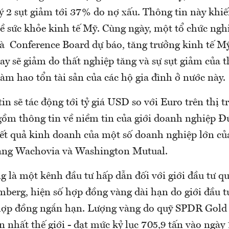
ý 2 sụt giảm tới 37% do nợ xấu. Thông tin này khiế
ề sức khỏe kinh tế Mỹ. Cùng ngày, một tổ chức ngh
à Conference Board dự báo, tăng trưởng kinh tế M
y sẽ giảm do thất nghiệp tăng và sự sụt giảm của t
m hao tổn tài sản của các hộ gia đình ở nước này.
n sẽ tác động tới tỷ giá USD so với Euro trên thị t
ồm thông tin về niềm tin của giới doanh nghiệp Đ
kết quả kinh doanh của một số doanh nghiệp lớn củ
àng Wachovia và Washington Mutual.
 là một kênh đầu tư hấp dẫn đối với giới đầu tư qu
mberg, hiện số hợp đồng vàng dài hạn do giới đầu 
hợp đồng ngắn hạn. Lượng vàng do quỹ SPDR Gold T
n nhất thế giới - đạt mức kỷ lục 705,9 tấn vào ngày 