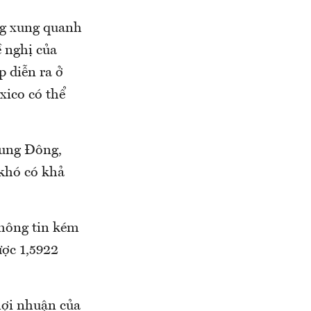
ng xung quanh
ề nghị của
 diễn ra ở
ico có thể
rung Đông,
 khó có khả
thông tin kém
ược 1,5922
lợi nhuận của