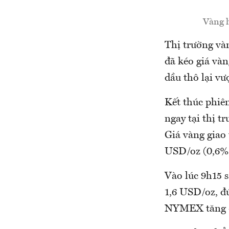
Vàng h
Thị trường vàn
đã kéo giá và
dầu thô lại v
Kết thúc phiên
ngay tại thị 
Giá vàng giao
USD/oz (0,6%
Vào lúc 9h15 s
1,6 USD/oz, đ
NYMEX tăng 4