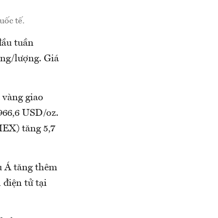
uốc tế.
đầu tuần
ồng/lượng. Giá
á vàng giao
 966,6 USD/oz.
MEX) tăng 5,7
âu Á tăng thêm
điện tử tại