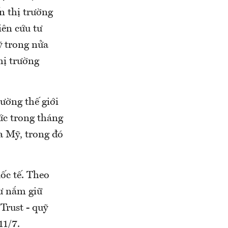
n thị trường
iên cứu tư
ỹ trong nửa
hị trường
rường thế giới
ức trong tháng
a Mỹ, trong đó
ốc tế. Theo
tư nắm giữ
rust - quỹ
11/7.