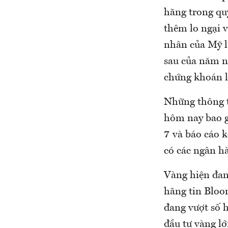
hãng trong qu
thêm lo ngại v
nhân của Mỹ l
sau của năm na
chứng khoán là
Những thông ti
hôm nay bao g
7 và báo cáo 
có các ngân h
Vàng hiện đang
hãng tin Bloo
đang vượt số 
đầu tư vàng lớ