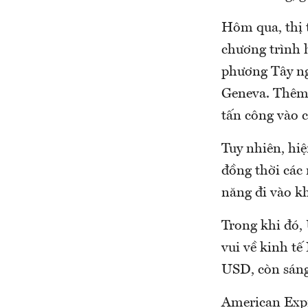
Hôm qua, thị 
chương trình h
phương Tây ng
Geneva. Thêm 
tấn công vào c
Tuy nhiên, hi
đồng thời các
năng đi vào kh
Trong khi đó,
vui về kinh t
USD, còn sáng
American Expr