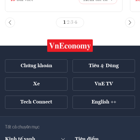
1
2
3
4
Chứng khoán
Tiêu & Dùng
Xe
VnE TV
Tech Connect
English ++
Tất cả chuyên mục
Kinh tế xanh
Tiêu điểm