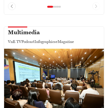
Multimedia
VnE TV
Podcast
Infographics
eMagazine