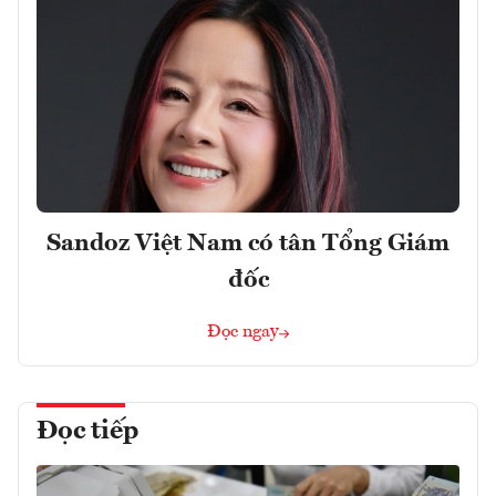
Sandoz Việt Nam có tân Tổng Giám
đốc
Đọc ngay
Đọc tiếp