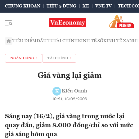
CHỨNG KHOÁN
TIÊU & DÙNG
XE
VNE TV
TECH CO
TIÊU ĐIỂM
ĐẦU TƯ
TÀI CHÍNH
KINH TẾ SỐ
KINH TẾ XANH
NGÂN HÀNG
TÀI CHÍNH
Giá vàng lại giảm
Kiều Oanh
K
10:21, 16/02/2008
Sáng nay (16/2), giá vàng trong nước lại
quay đầu, giảm 8.000 đồng/chỉ so với mức
giá sáng hôm qua