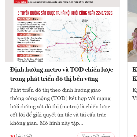
Định hướng metro và TOD chiến lược
K
trong phát triển đô thị bền vững
K
Phát triển đô thị theo định hướng giao
K
thông công cộng (TOD) kết hợp với mạng
V
lưới đường sắt đô thị (metro) là chiến lược
cốt lõi để giải quyết ùn tắc và tái cấu trúc
không gian. Mô hình này tập...
10
bài viết
Xem tất cả
2