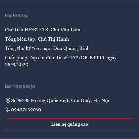
Nhà
Ban Biên tập
Ẩm thực
Chủ tịch HĐBT: TS. Chử Văn Lâm
Tổng biên tập: Chử Thị Hạnh
Tổng thư ký tòa soạn: Đào Quang Bính
Giấy phép Tạp chí điện tử số: 272/GP-BTTTT ngày
26/6/2020
Liên hệ tòa soạn
Số 96-98 Hoàng Quốc Việt, Cầu Giấy, Hà Nội
02437552050
Liên hệ quảng cáo