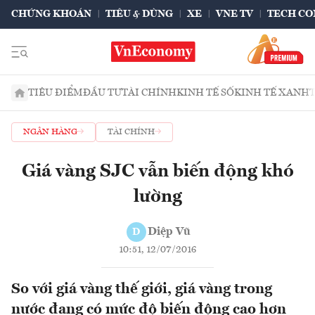
CHỨNG KHOÁN
TIÊU & DÙNG
XE
VNE TV
TECH CO
TIÊU ĐIỂM
ĐẦU TƯ
TÀI CHÍNH
KINH TẾ SỐ
KINH TẾ XANH
NGÂN HÀNG
TÀI CHÍNH
Giá vàng SJC vẫn biến động khó
lường
Diệp Vũ
D
10:51, 12/07/2016
So với giá vàng thế giới, giá vàng trong
nước đang có mức độ biến động cao hơn