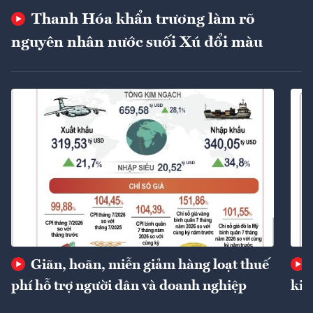
Thanh Hóa khẩn trương làm rõ
nguyên nhân nước suối Xú đổi màu
Giãn, hoãn, miễn giảm hàng loạt thuế
phí hỗ trợ người dân và doanh nghiệp
kin