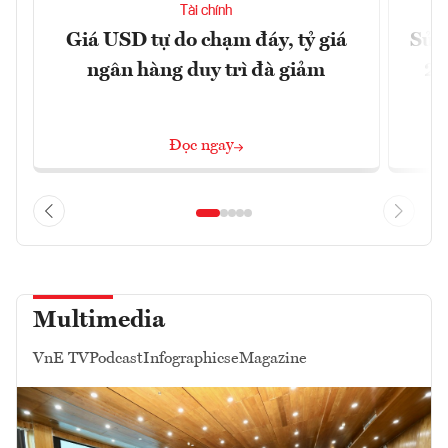
Tài chính
Giá USD tự do chạm đáy, tỷ giá
Sửa 
ngân hàng duy trì đà giảm
20
Đọc ngay
Multimedia
VnE TV
Podcast
Infographics
eMagazine