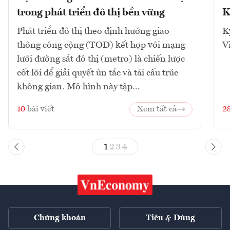
trong phát triển đô thị bền vững
K
Phát triển đô thị theo định hướng giao
K
thông công cộng (TOD) kết hợp với mạng
V
lưới đường sắt đô thị (metro) là chiến lược
cốt lõi để giải quyết ùn tắc và tái cấu trúc
không gian. Mô hình này tập...
10
bài viết
Xem tất cả
2
1
2
3
4
Chứng khoán
Tiêu & Dùng