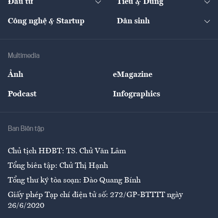
Đầu tư
Tiêu & Dùng
Quản trị số
Cafe BĐS
Thị trường
Kinh doanh
Kết nối
Tạp chí kinh tế Việt Nam
eMagazine
Nhà đầu tư
Du lịch
Công nghệ & Startup
Dân sinh
Tư vấn
Nông sản
Doanh nhân
Tư vấn Tiêu & Dùng
Infographics
Hạ tầng
Sức khỏe
Khung pháp lý
Doanh nghiệp
Địa phương
Thị trường
Bảo hiểm
Multimedia
Sự kiện
Nhân lực
Ảnh
eMagazine
Đẹp +
An sinh
Podcast
Infographics
Giải trí
Y tế
Nhà
Ban Biên tập
Ẩm thực
Chủ tịch HĐBT: TS. Chử Văn Lâm
Tổng biên tập: Chử Thị Hạnh
Tổng thư ký tòa soạn: Đào Quang Bính
Giấy phép Tạp chí điện tử số: 272/GP-BTTTT ngày
26/6/2020