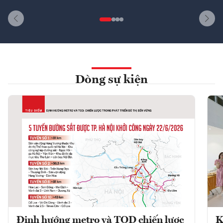
Dòng sự kiện
Định hướng metro và TOD chiến lược
K