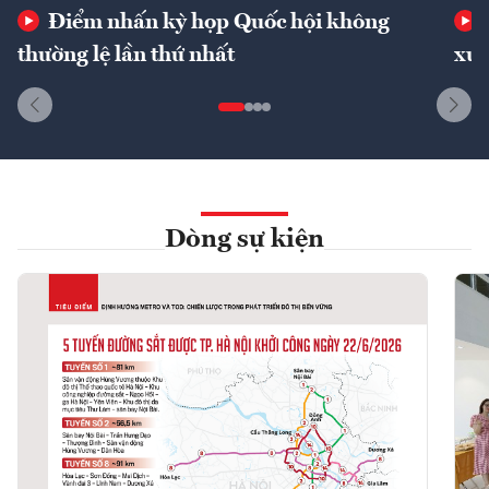
Điểm nhấn kỳ họp Quốc hội không
thường lệ lần thứ nhất
xuấ
Dòng sự kiện