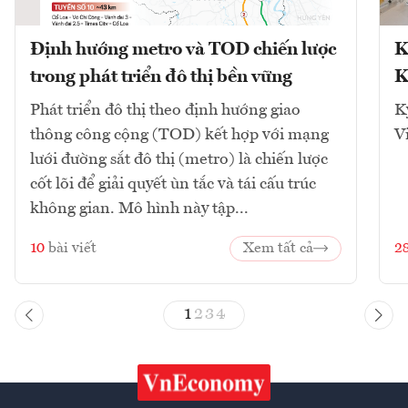
Định hướng metro và TOD chiến lược
K
trong phát triển đô thị bền vững
K
Phát triển đô thị theo định hướng giao
K
thông công cộng (TOD) kết hợp với mạng
V
lưới đường sắt đô thị (metro) là chiến lược
cốt lõi để giải quyết ùn tắc và tái cấu trúc
không gian. Mô hình này tập...
10
bài viết
Xem tất cả
2
1
2
3
4