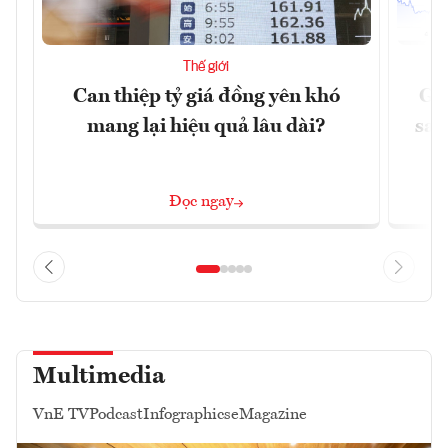
Thế giới
Can thiệp tỷ giá đồng yên khó
Gi
mang lại hiệu quả lâu dài?
sau
Đọc ngay
Multimedia
VnE TV
Podcast
Infographics
eMagazine