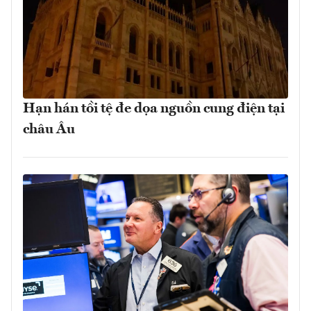
Hạn hán tồi tệ đe dọa nguồn cung điện tại
châu Âu