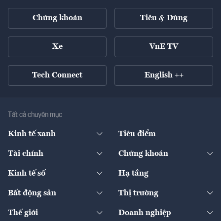
Chứng khoán
Tiêu & Dùng
Xe
VnE TV
Tech Connect
English ++
Tất cả chuyên mục
Kinh tế xanh
Tiêu điểm
Chuyển động xanh
Tài chính
Chứng khoán
Pháp lý
Ngân hàng
Doanh nghiệp niêm yết
Kinh tế số
Hạ tầng
Thương hiệu xanh
Thị trường vốn
Thị trường
Sản phẩm - Thị trường
Bất động sản
Thị trường
Diễn đàn
Thuế
Đầu tư
Tài sản số
Chính sách
Xuất nhập khẩu
Thế giới
Doanh nghiệp
Bảo hiểm
Quốc tế
Dịch vụ số