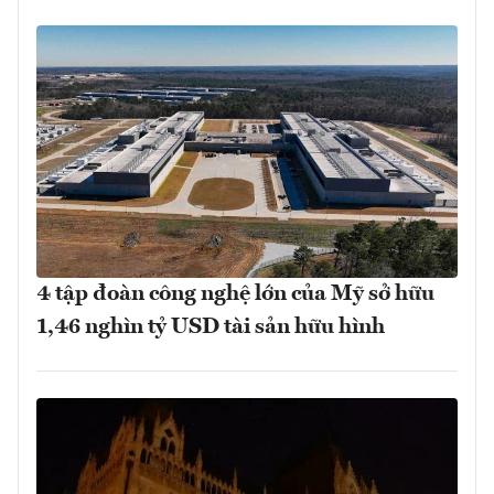
4 tập đoàn công nghệ lớn của Mỹ sở hữu
1,46 nghìn tỷ USD tài sản hữu hình