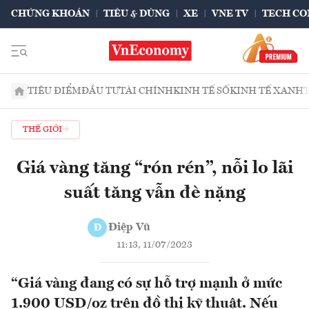
CHỨNG KHOÁN
TIÊU & DÙNG
XE
VNE TV
TECH CO
TIÊU ĐIỂM
ĐẦU TƯ
TÀI CHÍNH
KINH TẾ SỐ
KINH TẾ XANH
THẾ GIỚI
Giá vàng tăng “rón rén”, nỗi lo lãi
suất tăng vẫn đè nặng
Điệp Vũ
Đ
11:13, 11/07/2023
“Giá vàng đang có sự hỗ trợ mạnh ở mức
1.900 USD/oz trên đồ thị kỹ thuật. Nếu