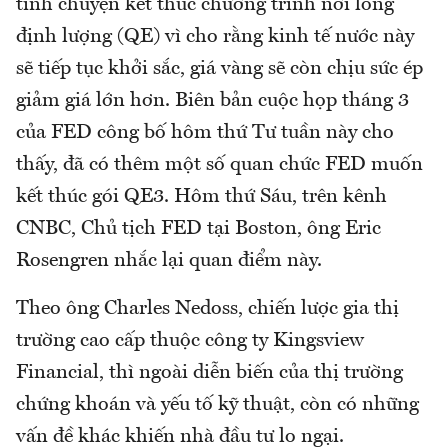
tính chuyện kết thúc chương trình nới lỏng
định lượng (QE) vì cho rằng kinh tế nước này
sẽ tiếp tục khởi sắc, giá vàng sẽ còn chịu sức ép
giảm giá lớn hơn. Biên bản cuộc họp tháng 3
của FED công bố hôm thứ Tư tuần này cho
thấy, đã có thêm một số quan chức FED muốn
kết thúc gói QE3. Hôm thứ Sáu, trên kênh
CNBC, Chủ tịch FED tại Boston, ông Eric
Rosengren nhắc lại quan điểm này.
Theo ông Charles Nedoss, chiến lược gia thị
trường cao cấp thuộc công ty Kingsview
Financial, thì ngoài diễn biến của thị trường
chứng khoán và yếu tố kỹ thuật, còn có những
vấn đề khác khiến nhà đầu tư lo ngại.