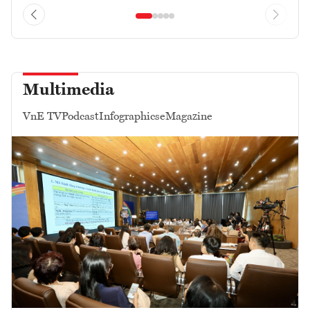
Multimedia
VnE TV
Podcast
Infographics
eMagazine