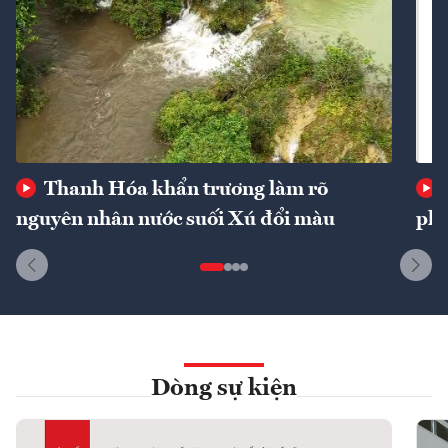
Thanh Hóa khẩn trương làm rõ
nguyên nhân nước suối Xú đổi màu
phí
Dòng sự kiện