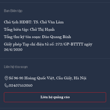
Nhà
Ban Biên tập
Ẩm thực
Chủ tịch HĐBT: TS. Chử Văn Lâm
Tổng biên tập: Chử Thị Hạnh
Tổng thư ký tòa soạn: Đào Quang Bính
Giấy phép Tạp chí điện tử số: 272/GP-BTTTT ngày
26/6/2020
Liên hệ tòa soạn
Số 96-98 Hoàng Quốc Việt, Cầu Giấy, Hà Nội
02437552050
Liên hệ quảng cáo