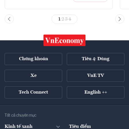
1
2
3
4
Chứng khoán
Tiêu & Dùng
Xe
VnE TV
Tech Connect
English ++
Tất cả chuyên mục
Kinh tế xanh
Tiêu điểm