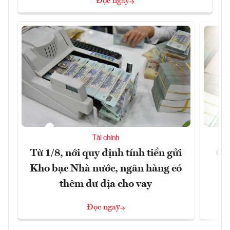
Đọc ngay
Tài chính
Từ 1/8, nới quy định tính tiền gửi
Gi
Kho bạc Nhà nước, ngân hàng có
thêm dư địa cho vay
Đọc ngay