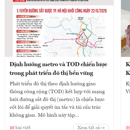
Định hướng metro và TOD chiến lược
K
trong phát triển đô thị bền vững
K
Phát triển đô thị theo định hướng giao
K
thông công cộng (TOD) kết hợp với mạng
V
lưới đường sắt đô thị (metro) là chiến lược
cốt lõi để giải quyết ùn tắc và tái cấu trúc
không gian. Mô hình này tập...
10
bài viết
Xem tất cả
2