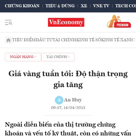
CHỨNG KHOÁN
TIÊU & DÙNG
XE
VNE TV
TECH CO
TIÊU ĐIỂM
ĐẦU TƯ
TÀI CHÍNH
KINH TẾ SỐ
KINH TẾ XANH
NGÂN HÀNG
TÀI CHÍNH
Giá vàng tuần tới: Độ thận trọng
gia tăng
An Huy
A
09:57, 14/04/2013
Ngoài diễn biến của thị trường chứng
khoán và yếu tố kỹ thuật, còn có những vấn