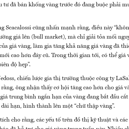
 tư đã bán khống vàng trước đó đang buộc phải m
ng Scacalossi cũng nhấn mạnh rằng, điều này “khôn
ường giá lên (bull market), mà chỉ giải tỏa mối nguy
ủa giá vàng, làm gia tăng khả năng giá vàng đã thi
ới cao hơn đáy cũ. Trong thời gian tới, có thể giá 
iên độ hẹp”.
doss, chiến lược gia thị trường thuộc công ty LaSa
 rằng, ông nhận thấy cơ hội tăng cao hơn cho giá v
g giá trung bình ngắn hạn của vàng đang bắt đầu cắ
 dài hạn, hình thành lên một “chữ thập vàng”.
ích cho rằng, các yếu tố trên đồ thị kỹ thuật và cá