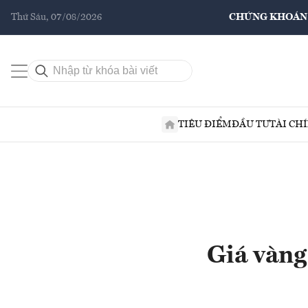
Thứ Sáu, 07/08/2026
CHỨNG KHOÁN
TIÊU ĐIỂM
ĐẦU TƯ
TÀI CH
Giá vàng