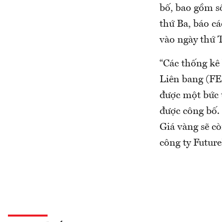
bố, bao gồm s
thứ Ba, báo cá
vào ngày thứ T
“Các thống kê 
Liên bang (FE
được một bức t
được công bố. 
Giá vàng sẽ cò
công ty Futur