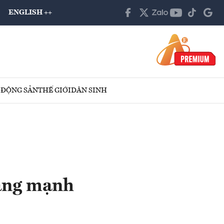
ENGLISH ++
 ĐỘNG SẢN
THẾ GIỚI
DÂN SINH
đang mạnh