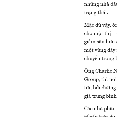
những nhà đầu
trạng thái.
Mặc dù vậy, ô
cho một thị tr
giảm sâu hơn c
một vùng đáy m
chuyển trong b
Ông Charlie Ne
Group, thì nói
tới, bởi đườn
giá trung bình
Các nhà phân t