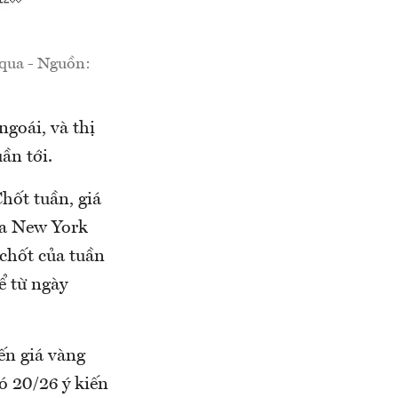
 qua - Nguồn:
goái, và thị
ần tới.
hốt tuần, giá
óa New York
chốt của tuần
ể từ ngày
ến giá vàng
ó 20/26 ý kiến