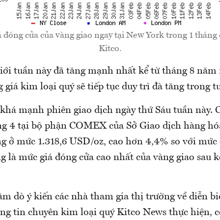
á đóng cửa của vàng giao ngay tại New York trong 1 tháng
Kitco.
iới tuần này đã tăng mạnh nhất kể từ tháng 8 năm n
 giá kim loại quý sẽ tiếp tục duy trì đà tăng trong tu
 khá mạnh phiên giao dịch ngày thứ Sáu tuần này. C
ng 4 tại bộ phận COMEX của Sở Giao dịch hàng h
ở mức 1.318,6 USD/oz, cao hơn 4,4% so với mức 
g là mức giá đóng cửa cao nhất của vàng giao sau k
m dò ý kiến các nhà tham gia thị trường về diễn bi
ang tin chuyên kim loại quý Kitco News thực hiện, c