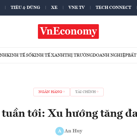
TIÊU & DÙNG
XE
VNE TV
TECH CONNECT
ÍNH
KINH TẾ SỐ
KINH TẾ XANH
THỊ TRƯỜNG
DOANH NGHIỆP
BẤT
NGÂN HÀNG
TÀI CHÍNH
 tuần tới: Xu hướng tăng 
An Huy
A