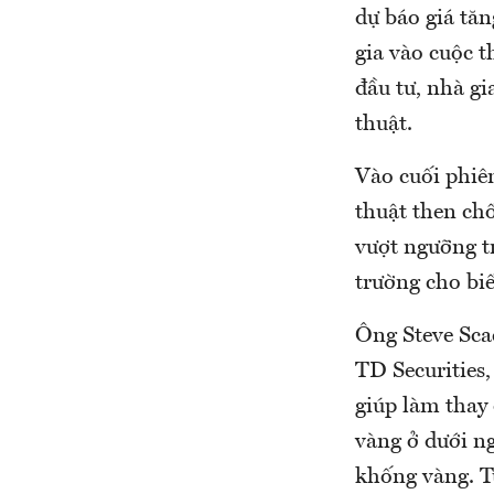
dự báo giá tăn
gia vào cuộc 
đầu tư, nhà gi
thuật.
Vào cuối phiê
thuật then ch
vượt ngưỡng t
trường cho biế
Ông Steve Scac
TD Securities,
giúp làm thay 
vàng ở dưới n
khống vàng. T