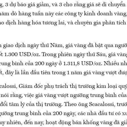
g, 3 dự báo giá giảm, và 3 cho rằng giá sẽ di chuy
thăm dò hàng tuần này các công ty kinh doanh vàng
ao dịch hàng hóa tương lai, và chuyên gia phân tích
n giao dịch ngày thứ Năm, giá vàng đã bật qua ngư
ốt 1.300 USD/oz. Trong phiên ngày thứ Sáu, giá vàn
rung bình của 200 ngày ở 1.311,8 USD/oz. Nhiều nh
t, đây là lần đầu tiên trong 1 năm giá vàng vượt đượ
alossi, Giám đốc phụ trách thị trường kim loại quý
 nói rằng, việc giá vàng vượt ngưỡng trung bình củ
đổi tâm lý của thị trường. Theo ông Scacalossi, trướ
gưỡng trung bình của 200 ngày, các nhà đầu tư có 
uy nhiên, đến nay, hoạt động bán khống vàng đã 