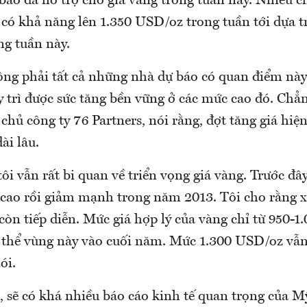
báo đã hỗ trợ cho giá vàng trong tuần này. Nhiều c
 có khả năng lên 1.350 USD/oz trong tuần tới dựa t
ng tuần này.
ông phải tất cả những nhà dự báo có quan điểm này 
y trì được sức tăng bền vững ở các mức cao đó. Chẳ
chủ công ty 76 Partners, nói rằng, đợt tăng giá hiện
ài lâu.
ôi vẫn rất bi quan về triển vọng giá vàng. Trước đâ
á cao rồi giảm mạnh trong năm 2013. Tôi cho rằng 
còn tiếp diễn. Mức giá hợp lý của vàng chỉ từ 950-
ó thể vùng này vào cuối năm. Mức 1.300 USD/oz vẫn 
ói.
, sẽ có khá nhiều báo cáo kinh tế quan trọng của 