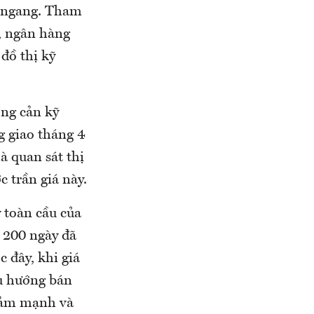
ển ngang. Tham
, ngân hàng
 đồ thị kỹ
ỡng cản kỹ
g giao tháng 4
à quan sát thị
c trần giá này.
 toàn cầu của
a 200 ngày đã
c đây, khi giá
xu hướng bán
giảm mạnh và