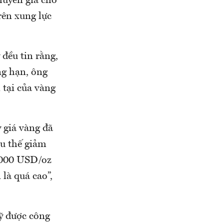
huyên gia cho
rên xung lực
đều tin rằng,
ng hạn, ông
 tại của vàng
y giá vàng đã
xu thế giảm
1.000 USD/oz
là quá cao”,
Mỹ được công