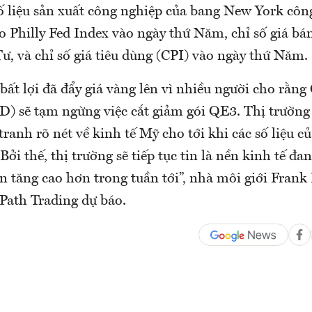
ố liệu sản xuất công nghiệp của bang New York côn
o Philly Fed Index vào ngày thứ Năm, chỉ số giá bá
ư, và chỉ số giá tiêu dùng (CPI) vào ngày thứ Năm.
bất lợi đã đẩy giá vàng lên vì nhiều người cho rằng
D) sẽ tạm ngừng việc cắt giảm gói QE3. Thị trường
ranh rõ nét về kinh tế Mỹ cho tới khi các số liệu c
Bởi thế, thị trường sẽ tiếp tục tin là nền kinh tế đa
n tăng cao hơn trong tuần tới”, nhà môi giới Frank
ePath Trading dự báo.