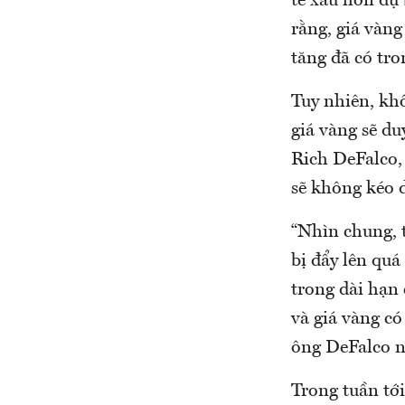
tế xấu hơn dự 
rằng, giá vàng
tăng đã có tro
Tuy nhiên, kh
giá vàng sẽ du
Rich DeFalco, 
sẽ không kéo d
“Nhìn chung, t
bị đẩy lên qu
trong dài hạn 
và giá vàng c
ông DeFalco n
Trong tuần tới