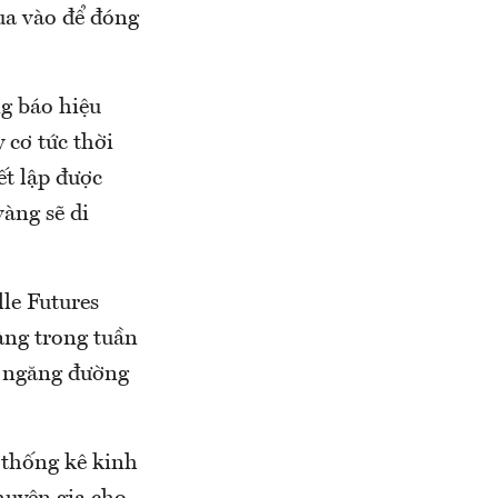
ua vào để đóng
g báo hiệu
 cơ tức thời
ết lập được
vàng sẽ di
lle Futures
àng trong tuần
t ngăng đường
c thống kê kinh