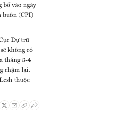
g bố vào ngày
n buôn (CPI)
 Cục Dự trữ
 sẽ không có
ủa tháng 3-4
ng chậm lại.
 Lesh thuộc