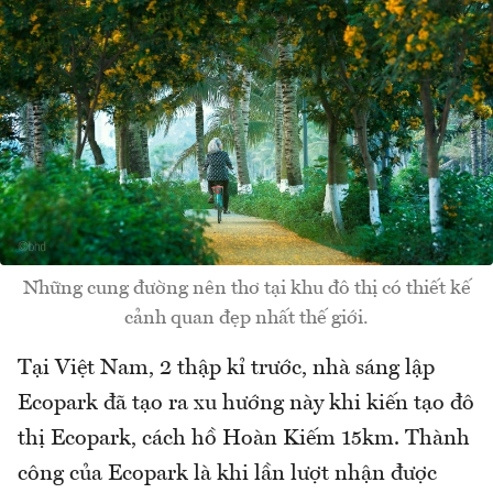
Những cung đường nên thơ tại khu đô thị có thiết kế
cảnh quan đẹp nhất thế giới.
Tại Việt Nam, 2 thập kỉ trước, nhà sáng lập
Ecopark đã tạo ra xu hướng này khi kiến tạo đô
thị Ecopark, cách hồ Hoàn Kiếm 15km. Thành
công của Ecopark là khi lần lượt nhận được