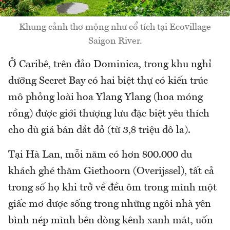
Khung cảnh thơ mộng như cổ tích tại Ecovillage
Saigon River.
Ở Caribê, trên đảo Dominica, trong khu nghỉ
dưỡng Secret Bay có hai biệt thự có kiến trúc
mô phỏng loài hoa Ylang Ylang (hoa móng
rồng) được giới thượng lưu đặc biệt yêu thích
cho dù giá bán đắt đỏ (từ 3,8 triệu đô la).
Tại Hà Lan, mỗi năm có hơn 800.000 du
khách ghé thăm Giethoorn (Overijssel), tất cả
trong số họ khi trở về đều ôm trong mình một
giấc mơ được sống trong những ngôi nhà yên
bình nép mình bên dòng kênh xanh mát, uốn