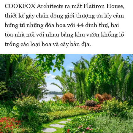
COOKFOX Architects ra mắt Flatiron House,
thiết kế gây chấn động giới thượng ưu lấy cảm
hứng từ những đóa hoa với 44 dinh thự, hai
tòa nhà nối với nhau bằng khu vườn khổng lồ
trồng các loại hoa và cây bản địa.