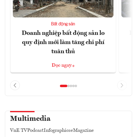
Bất động sản
Doanh nghiệp bất động sản lo
Hà
quy định mới làm tăng chi phí
tuân thủ
Đọc ngay
Multimedia
VnE TV
Podcast
Infographics
eMagazine