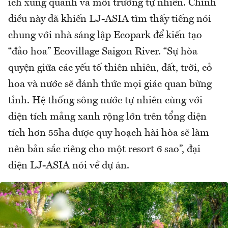
ích xung quanh và môi trường tự nhiên. Chính
điều này đã khiến LJ-ASIA tìm thấy tiếng nói
chung với nhà sáng lập Ecopark để kiến tạo
“đảo hoa” Ecovillage Saigon River. “Sự hòa
quyện giữa các yếu tố thiên nhiên, đất, trời, cỏ
hoa và nước sẽ đánh thức mọi giác quan bừng
tỉnh. Hệ thống sông nước tự nhiên cùng với
diện tích mảng xanh rộng lớn trên tổng diện
tích hơn 55ha được quy hoạch hài hòa sẽ làm
nên bản sắc riêng cho một resort 6 sao”, đại
diện LJ-ASIA nói về dự án.