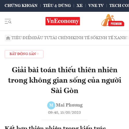
CHỨNG KHOÁN
TIÊU & DÙNG
XE
VNE TV
TECH CO
TIÊU ĐIỂM
ĐẦU TƯ
TÀI CHÍNH
KINH TẾ SỐ
KINH TẾ XANH
BẤT ĐỘNG SẢN
Giải bài toán thiếu thiên nhiên
trong không gian sống của người
Sài Gòn
Mai Phương
M
09:48, 15/08/2023
Kết hợp thiên nhiên trong kiến trúc