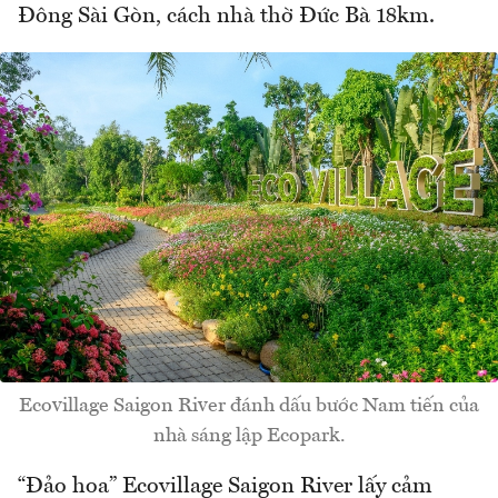
Đông Sài Gòn, cách nhà thờ Đức Bà 18km.
Ecovillage Saigon River đánh dấu bước Nam tiến của
nhà sáng lập Ecopark.
“Đảo hoa” Ecovillage Saigon River lấy cảm