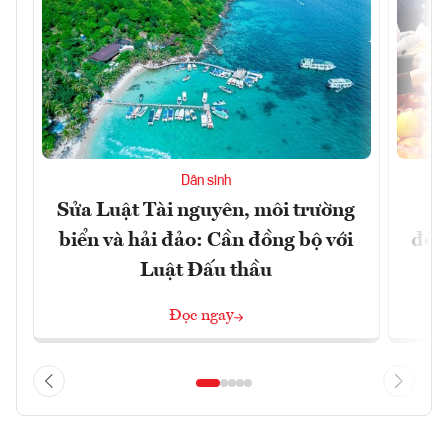
Dân sinh
Sửa Luật Tài nguyên, môi trường
L
biển và hải đảo: Cần đồng bộ với
đổi)
Luật Đấu thầu
Đọc ngay