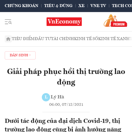
CHỨNG KHOÁN
TIÊU & DÙNG
XE
VNE TV
TECH CO
TIÊU ĐIỂM
ĐẦU TƯ
TÀI CHÍNH
KINH TẾ SỐ
KINH TẾ XANH
DÂN SINH
Giải pháp phục hồi thị trường lao
động
Lý Hà
L
06:00, 07/12/2021
Dưới tác động của đại dịch Covid-19, thị
trường lao động cũng bị ảnh hưởng nặng