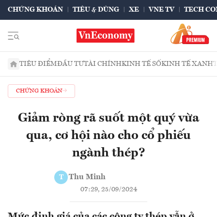
CHỨNG KHOÁN
TIÊU & DÙNG
XE
VNE TV
TECH CO
TIÊU ĐIỂM
ĐẦU TƯ
TÀI CHÍNH
KINH TẾ SỐ
KINH TẾ XANH
CHỨNG KHOÁN
Giảm ròng rã suốt một quý vừa
qua, cơ hội nào cho cổ phiếu
ngành thép?
Thu Minh
T
07:29, 25/09/2024
Mức định giá của các công ty thép vẫn ở