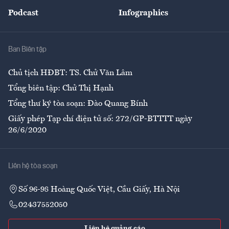
An sinh
Podcast
Infographics
Giải trí
Y tế
Nhà
Ban Biên tập
Ẩm thực
Chủ tịch HĐBT: TS. Chử Văn Lâm
Tổng biên tập: Chử Thị Hạnh
Tổng thư ký tòa soạn: Đào Quang Bính
Giấy phép Tạp chí điện tử số: 272/GP-BTTTT ngày
26/6/2020
Liên hệ tòa soạn
Số 96-98 Hoàng Quốc Việt, Cầu Giấy, Hà Nội
02437552050
Liên hệ quảng cáo