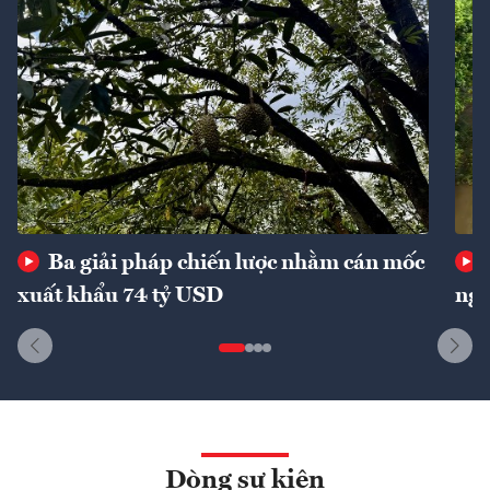
Ba giải pháp chiến lược nhằm cán mốc
xuất khẩu 74 tỷ USD
ngu
Dòng sự kiện