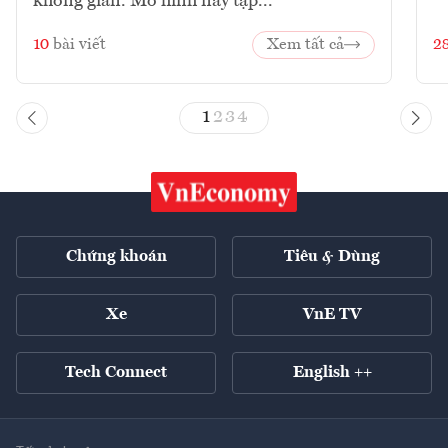
không gian. Mô hình này tập...
10
bài viết
Xem tất cả
2
1
2
3
4
Chứng khoán
Tiêu & Dùng
Xe
VnE TV
Tech Connect
English ++