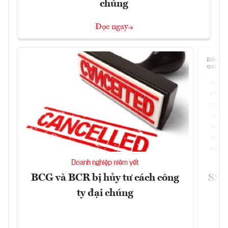
chúng
Đọc ngay
Doanh nghiệp niêm yết
BCG và BCR bị hủy tư cách công
SSI 
ty đại chúng
2/