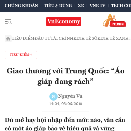
CHỨNG KHOÁN
TIÊU & DÙNG
XE
VNE TV
TECH CO
TIÊU ĐIỂM
ĐẦU TƯ
TÀI CHÍNH
KINH TẾ SỐ
KINH TẾ XANH
TIÊU ĐIỂM
Giao thương với Trung Quốc: “Áo
giáp đang rách”
Nguyên Vũ
N
14:04, 08/06/2015
Dù mở hay hội nhập đến mức nào, vẫn cần
có một áo giáp bảo vệ hiệu quả và vững