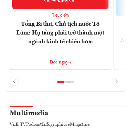
Tiêu điểm
Tổng Bí thư, Chủ tịch nước Tô
Lâm: Hạ tầng phải trở thành một
Ngà
ngành kinh tế chiến lược
Đọc ngay
Multimedia
VnE TV
Podcast
Infographics
eMagazine