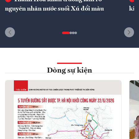
nguyên nhân nước suối Xú đổi màu
kin
Dòng sự kiện