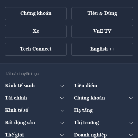
Chứng khoán
Tiêu & Dùng
Xe
VnE TV
Tech Connect
English ++
Tất cả chuyên mục
Kinh tế xanh
Tiêu điểm
Chuyển động xanh
Tài chính
Chứng khoán
Pháp lý
Ngân hàng
Doanh nghiệp niêm yết
Kinh tế số
Hạ tầng
Thương hiệu xanh
Thị trường vốn
Thị trường
Sản phẩm - Thị trường
Bất động sản
Thị trường
Diễn đàn
Thuế
Đầu tư
Tài sản số
Chính sách
Xuất nhập khẩu
Thế giới
Doanh nghiệp