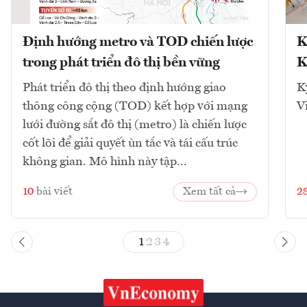
Định hướng metro và TOD chiến lược
K
trong phát triển đô thị bền vững
K
Phát triển đô thị theo định hướng giao
K
thông công cộng (TOD) kết hợp với mạng
V
lưới đường sắt đô thị (metro) là chiến lược
cốt lõi để giải quyết ùn tắc và tái cấu trúc
không gian. Mô hình này tập...
10
bài viết
Xem tất cả
2
1
2
3
4