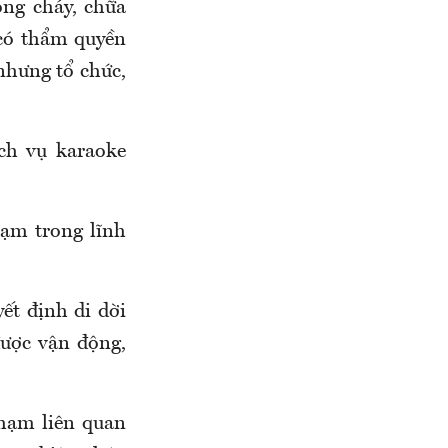
òng cháy, chữa
 có thẩm quyền
nhưng tổ chức,
ch vụ karaoke
hạm trong lĩnh
ết định di dời
ược vận động,
phạm liên quan