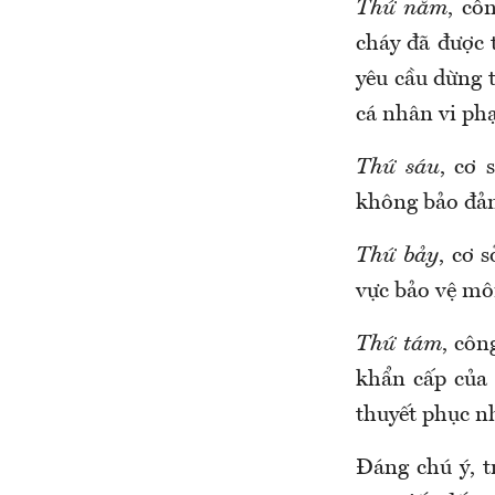
Thứ năm
, cô
cháy đã được 
yêu cầu dừng 
cá nhân vi p
Thứ sáu
, cơ 
không bảo đảm
Thứ bảy
, cơ 
vực bảo vệ mô
Thứ tám
, côn
khẩn cấp của
thuyết phục n
Đáng chú ý, t