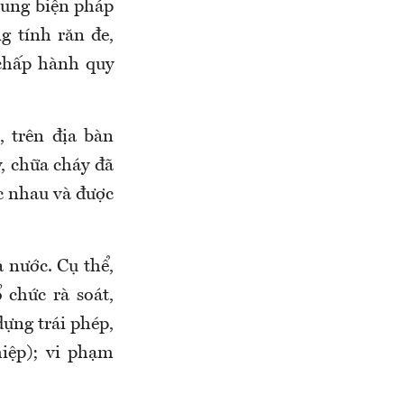
 sung biện pháp
g tính răn đe,
 chấp hành quy
 trên địa bàn
, chữa cháy đã
ác nhau và được
 nước. Cụ thể,
 chức rà soát,
dựng trái phép,
hiệp); vi phạm