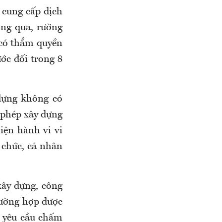
 cung cấp dịch
ng qua, rường
i có thẩm quyền
ớc đối trong 8
 dựng không có
y phép xây dựng
iện hành vi vi
 chức, cá nhân
xây dựng, công
trường hợp được
n yêu cầu chấm