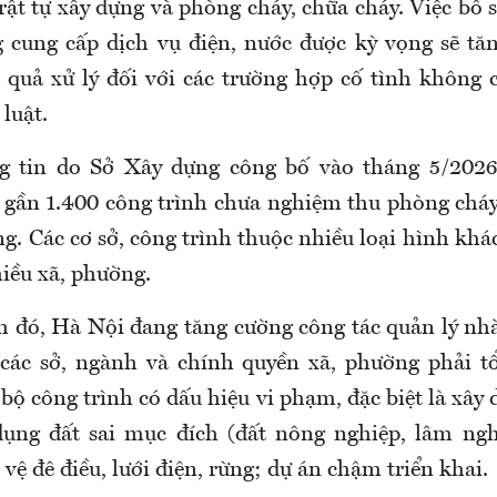
trật tự xây dựng và phòng cháy, chữa cháy. Việc bổ
 cung cấp dịch vụ điện, nước được kỳ vọng sẽ tăn
 quả xử lý đối với các trường hợp cố tình không
luật.
ng tin do Sở Xây dựng công bố vào tháng 5/2026,
gần 1.400 công trình chưa nghiệm thu phòng cháy
g. Các cơ sở, công trình thuộc nhiều loại hình kh
hiều xã, phường.
h đó, Hà Nội đang tăng cường công tác quản lý nhà
 các sở, ngành và chính quyền xã, phường phải tổ
bộ công trình có dấu hiệu vi phạm, đặc biệt là xây 
dụng đất sai mục đích (đất nông nghiệp, lâm ng
vệ đê điều, lưới điện, rừng; dự án chậm triển khai.