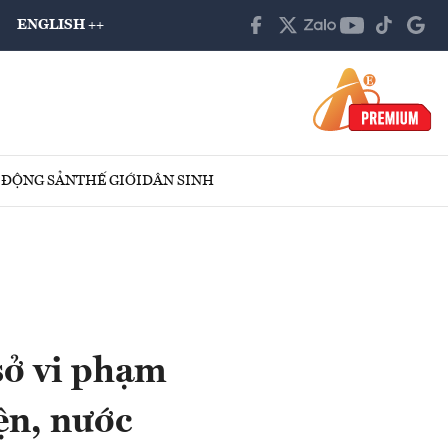
ENGLISH ++
 ĐỘNG SẢN
THẾ GIỚI
DÂN SINH
sở vi phạm
ện, nước