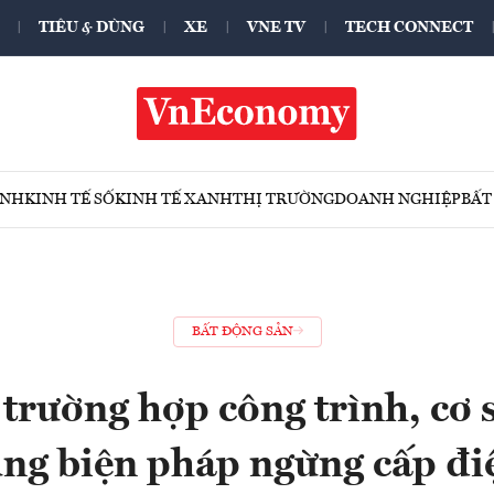
TIÊU & DÙNG
XE
VNE TV
TECH CONNECT
ÍNH
KINH TẾ SỐ
KINH TẾ XANH
THỊ TRƯỜNG
DOANH NGHIỆP
BẤT
BẤT ĐỘNG SẢN
 trường hợp công trình, cơ 
ụng biện pháp ngừng cấp đi