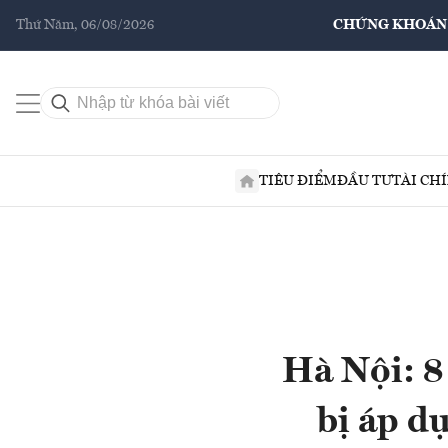
Thứ Năm, 06/08/2026
CHỨNG KHOÁN
TIÊU ĐIỂM
ĐẦU TƯ
TÀI CH
Hà Nội: 8
bị áp d