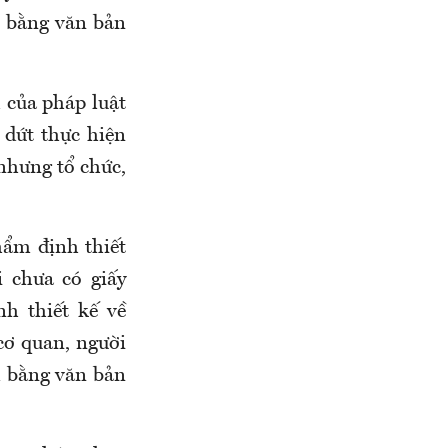
h bằng văn bản
h của pháp luật
 dứt thực hiện
nhưng tổ chức,
hẩm định thiết
 chưa có giấy
h thiết kế về
cơ quan, người
m bằng văn bản