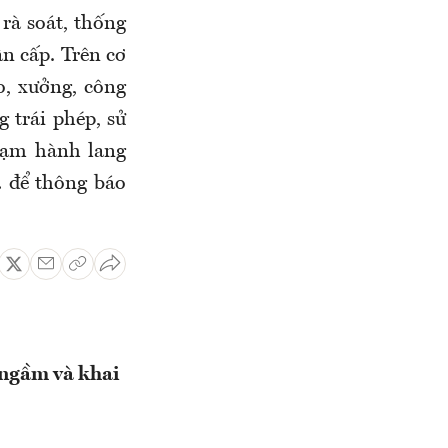
rà soát, thống
ân cấp. Trên cơ
o, xưởng, công
g trái phép, sử
phạm hành lang
… để thông báo
 ngầm và khai