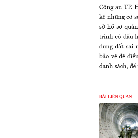
Công an TP. H
kê những cơ sở
sở hồ sơ quản
trình có dấu h
dụng đất sai 
bảo vệ đê điề
danh sách, đề
BÀI LIÊN QUAN