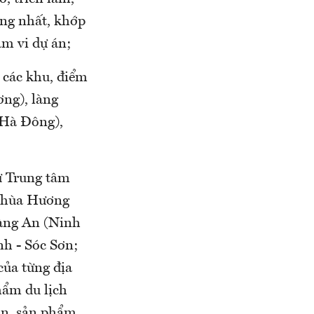
ống nhất, khớp
ạm vi dự án;
i các khu, điểm
ng), làng
 Hà Đông),
từ Trung tâm
 chùa Hương
ràng An (Ninh
nh - Sóc Sơn;
của từng địa
hẩm du lịch
ơn, sản phẩm