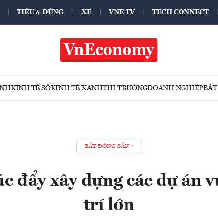
TIÊU & DÙNG
XE
VNE TV
TECH CONNECT
ÍNH
KINH TẾ SỐ
KINH TẾ XANH
THỊ TRƯỜNG
DOANH NGHIỆP
BẤT
BẤT ĐỘNG SẢN
c đẩy xây dựng các dự án vu
trí lớn