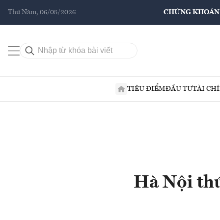
Thứ Năm, 06/08/2026
CHỨNG KHOÁN
TIÊU ĐIỂM
ĐẦU TƯ
TÀI CH
Hà Nội thú