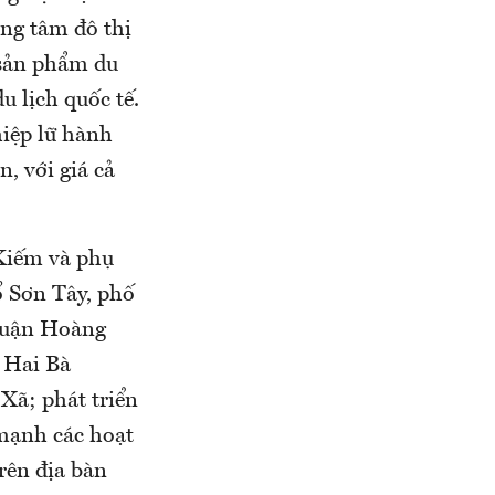
ung tâm đô thị
 sản phẩm du
u lịch quốc tế.
hiệp lữ hành
n, với giá cả
Kiếm và phụ
ổ Sơn Tây, phố
(quận Hoàng
 Hai Bà
Xã; phát triển
 mạnh các hoạt
rên địa bàn