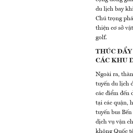
du lịch bay kh
Chú trọng phát
thiện cơ sở vậ
golf.
THÚC ĐẨY 
CÁC KHU 
Ngoài ra, thà
tuyến du lịch
các điểm đến d
tại các quận, 
tuyến bus Bến
dịch vụ vận c
không Quốc tế 