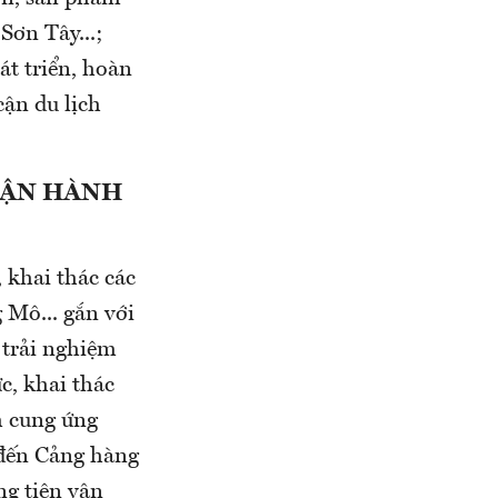
Sơn Tây...;
át triển, hoàn
cận du lịch
VẬN HÀNH
 khai thác các
 Mô... gắn với
h trải nghiệm
c, khai thác
m cung ứng
 đến Cảng hàng
ng tiện vận