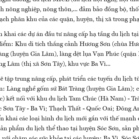
ịch nông nghiệp, nông thôn,... đảm bảo đồng bộ, th
oạch phân khu của các quận, huyện, thị xã trong ph
n khai các dự án đầu tư nâng cấp hạ tầng du lịch tạ
 điểm: Khu di tích thắng cảnh Hương Sơn (chùa Hươ
àng (huyện Gia Lâm), làng dệt lụa Vạn Phúc (quận
g Lâm (thị xã Sơn Tây), khu vực Ba Vì...
ẽ tập trung nâng cấp, phát triển các tuyến du lịch 
n: Làng nghề gốm sứ Bát Tràng (huyện Gia Lâm);
) kết nối với khu du lịch Tam Chúc (Hà Nam) - T
c Sơn Tây - Ba Vì; Thạch Thất - Quốc Oai; Đông A
n khai các loại hình du lịch mới gắn với thế mạnh 
ản phẩm du lịch thể thao tại huyện Sóc Sơn, sản p
 với chăm sóc sức khỏe tại các huyện: Ba Vì, Sóc S