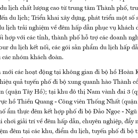
du lịch chất lượng cao từ trung tâm Thành phố, tr
ến du lịch; Triển khai xây dựng, phát triển một số
du lịch trải nghiệm về đêm hấp dẫn phục vụ khách d
 hợp với các tỉnh, thành phố hỗ trợ các doanh ng
our du lịch kết nối, các gói sản phẩm du lịch hấp dẫ
ụ các nhóm khách đoàn.
 mới các hoạt động tại không gian đi bộ hồ Hoàn 
 hiệu quả tuyến phố đi bộ xung quanh hào Thành c
n (quận Tây Hồ); tại khu đô thị Nam vành đai 3 
 vực hồ Thiền Quang - Công viên Thống Nhất (quận
hố ẩm thực đêm kết hợp phố đi bộ Đảo Ngọc - Ngũ 
i chơi giải trí về đêm hấp dẫn, chuyên nghiệp, đẩy
ệm đêm tại các khu, điểm du lịch, tuyến phố đi bộ t