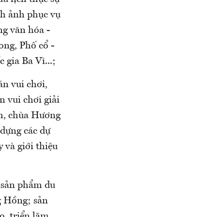
ình ảnh phục vụ
ng văn hóa -
ong, Phố cổ -
gia Ba Vì...;
án vui chơi,
n vui chơi giải
nh, chùa Hương
 dựng các dự
 và giới thiệu
n sản phẩm du
ng Hồng; sản
o, triển lãm,