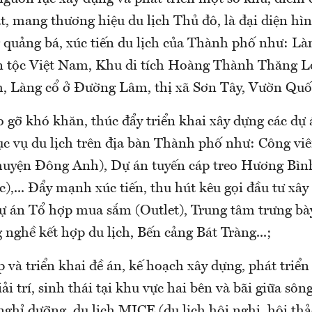
ật, mang thương hiệu du lịch Thủ đô, là đại diện h
 quảng bá, xúc tiến du lịch của Thành phố như: Là
ân tộc Việt Nam, Khu di tích Hoàng Thành Thăng L
 Làng cổ ở Đường Lâm, thị xã Sơn Tây, Vườn Quốc 
 gỡ khó khăn, thúc đẩy triển khai xây dựng các dự 
hục vụ du lịch trên địa bàn Thành phố như: Công viê
huyện Đông Anh), Dự án tuyến cáp treo Hương Bì
,... Đẩy mạnh xúc tiến, thu hút kêu gọi đầu tư xây
ự án Tổ hợp mua sắm (Outlet), Trung tâm trưng bày
nghề kết hợp du lịch, Bến cảng Bát Tràng...;
 và triển khai đề án, kế hoạch xây dựng, phát triể
giải trí, sinh thái tại khu vực hai bên và bãi giữa sô
ghỉ dưỡng, du lịch MICE (du lịch hội nghị, hội thả