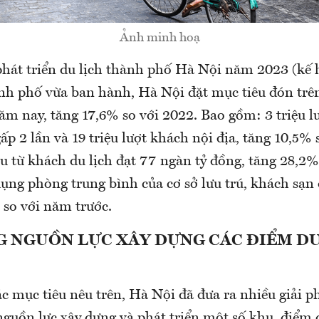
Ảnh minh hoạ
phát triển du lịch thành phố Hà Nội năm 2023 (kế 
 phố vừa ban hành, Hà Nội đặt mục tiêu đón trên 
ăm nay, tăng 17,6% so với 2022. Bao gồm: 3 triệu l
gấp 2 lần và 19 triệu lượt khách nội địa, tăng 10,5%
u từ khách du lịch đạt 77 ngàn tỷ đồng, tăng 28,2
ụng phòng trung bình của cơ sở lưu trú, khách sạn
 so với năm trước.
G NGUỒN LỰC XÂY DỰNG CÁC ĐIỂM DU
c mục tiêu nêu trên, Hà Nội đã đưa ra nhiều giải ph
nguồn lực xây dựng và phát triển một số khu, điểm d