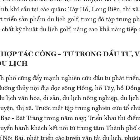
inh khí cầu tại các quận: Tây Hồ, Long Biên, thị xã 
 triển sản phẩm du lịch golf, trong đó tập trung ph
t chất kỹ thuật du lịch golf, nâng cao khả năng tiếp 
HỢP TÁC CÔNG – TƯ TRONG ĐẦU TƯ, 
DU LỊCH
nh phố cũng đẩy mạnh nghiên cứu đầu tư phát triển,
 đường thủy nội địa dọc sông Hồng, hồ Tây, hồ Đồng
u lịch văn hóa, di sản, du lịch nông nghiệp, du lịc
huyện, thị xã. Trước mắt tập trung nghiên cứu tổ chứ
 Bạc - Bát Tràng trong năm nay; Triển khai thí điể
huyển hành khách kết nối từ trung tâm Thành phố
Nội Bài, phát triển các tuyến vận tải du lịch, phươ