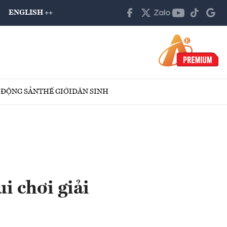
ENGLISH ++
 ĐỘNG SẢN
THẾ GIỚI
DÂN SINH
i chơi giải