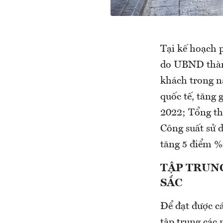
Tại kế hoạch 
do UBND thành
khách trong n
quốc tế, tăng 
2022; Tổng th
Công suất sử d
tăng 5 điểm %
TẬP TRUN
SẮC
Để đạt được cá
tập trung các 