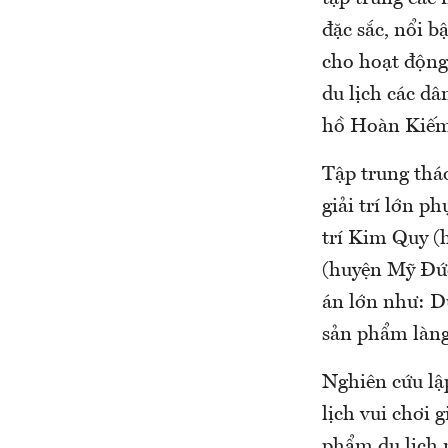
đặc sắc, nổi b
cho hoạt động
du lịch các d
hồ Hoàn Kiếm,
Tập trung tháo
giải trí lớn p
trí Kim Quy (
(huyện Mỹ Đức)
án lớn như: D
sản phẩm làng 
Nghiên cứu lập
lịch vui chơi 
phẩm du lịch n