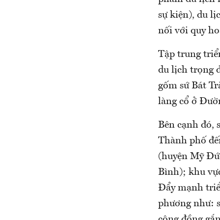
sự kiện), du l
nối với quy h
Tập trung triể
du lịch trọng
gốm sứ Bát Tr
làng cổ ở Đườn
Bên cạnh đó, s
Thành phố đế
(huyện Mỹ Đức
Bình); khu vự
Đẩy mạnh triể
phương như: s
cộng đồng gắn