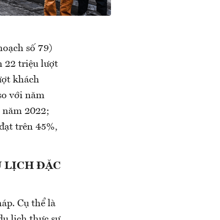
hoạch số 79)
22 triệu lượt
ượt khách
 so với năm
% năm 2022;
 đạt trên 45%,
 LỊCH ĐẶC
áp. Cụ thể là
u lịch thực sự