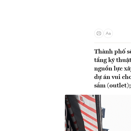
Thành phố sẽ 
tầng kỹ thuậ
nguồn lực xâ
dự án vui chơ
sắm (outlet)