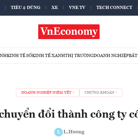
TIÊU & DÙNG
XE
VNE TV
TECH CONNECT
ÍNH
KINH TẾ SỐ
KINH TẾ XANH
THỊ TRƯỜNG
DOANH NGHIỆP
BẤT
DOANH NGHIỆP NIÊM YẾT
CHỨNG KHOÁN
huyển đổi thành công ty c
L.Hương
L