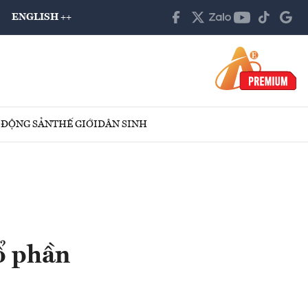
ENGLISH ++
 ĐỘNG SẢN
THẾ GIỚI
DÂN SINH
ổ phần