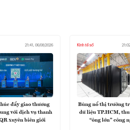
Kinh tế số
21:41, 06/08/2026
21:0
húc đẩy giao thương
Bùng nổ thị trường t
rung với dịch vụ thanh
dữ liệu TP.HCM, thu
QR xuyên biên giới
“ông lớn” công 