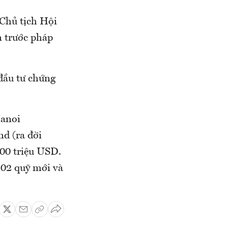
Chủ tịch Hội
n trước pháp
đầu tư chứng
Hanoi
d (ra đời
00 triệu USD.
 02 quỹ mới và