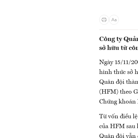
Công ty Quản
sở hữu từ cô
Ngày 15/11/20
hình thức sở 
Quân đội thàn
(HFM) theo G
Chứng khoán 
Từ vốn điều lệ
của HFM sau k
Quân đội vẫn 