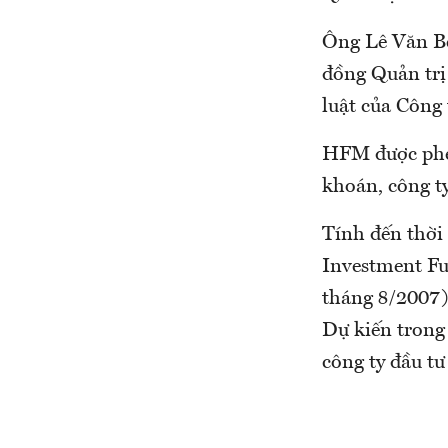
Ông Lê Văn Bé
đồng Quản trị
luật của Công 
HFM được phép
khoán, công t
Tính đến thời
Investment Fu
tháng 8/2007)
Dự kiến trong
công ty đầu t