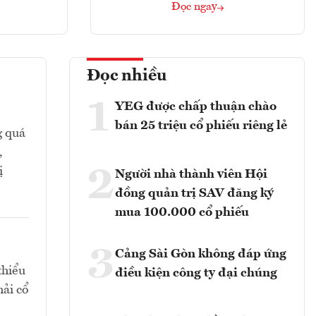
Đọc ngay
Đọc nhiều
1
YEG được chấp thuận chào
bán 25 triệu cổ phiếu riêng lẻ
g quá
,
2
ị
Người nhà thành viên Hội
đồng quản trị SAV đăng ký
mua 100.000 cổ phiếu
3
Cảng Sài Gòn không đáp ứng
thiểu
điều kiện công ty đại chúng
hải cổ