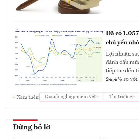
Đã có 1.057
chủ yếu nhờ
Lợi nhuận sau
đánh dấu mức 
tiếp tục đến t
24,4% so với 
Doanh nghiệp niêm yết
Thị trường
Xem thêm
Đừng bỏ lỡ