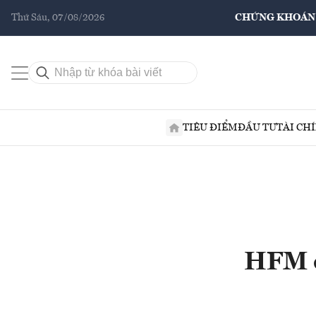
Thứ Sáu, 07/08/2026
CHỨNG KHOÁN
TIÊU ĐIỂM
ĐẦU TƯ
TÀI CH
HFM c