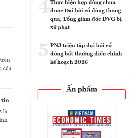
4
Thực hiện hợp đồng chưa
được Đại hội cổ đông thông
qua, Tổng giám đốc DVG bị
xử phạt
5
PNJ triệu tập đại hội cổ
đông bất thường điều chỉnh
 trên
kế hoạch 2026
n của
Ấn phẩm
 tin
 là
hính