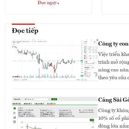
Đọc ngay
Đọc tiếp
Công ty co
Việc triển kh
trình mở rộng
nâng cao năng
theo yêu cầu 
Cảng Sài Gò
Công ty không
10% số cổ phi
đông lớn nắm