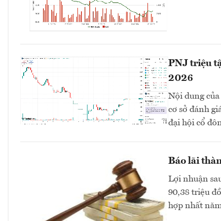
PNJ triệu t
2026
Nội dung của 
cơ sở đánh gi
đại hội cổ đô
Báo lãi thàn
Lợi nhuận sau
90,38 triệu đ
hợp nhất năm 