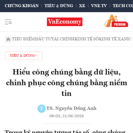
CHỨNG KHOÁN
TIÊU & DÙNG
XE
VNE TV
TECH CO
TIÊU ĐIỂM
ĐẦU TƯ
TÀI CHÍNH
KINH TẾ SỐ
KINH TẾ XANH
TIÊU & DÙNG
Hiểu công chúng bằng dữ liệu,
chinh phục công chúng bằng niềm
tin
TS. Nguyễn Đồng Anh
T
09:03, 21/06/2026
Trong kỷ nguyên tương tác số, công chúng