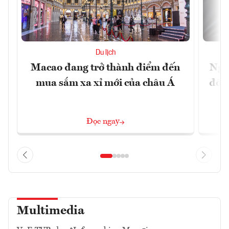
Du lịch
Macao đang trở thành điểm đến
Ngư
mua sắm xa xỉ mới của châu Á
đổi 
Đọc ngay
Multimedia