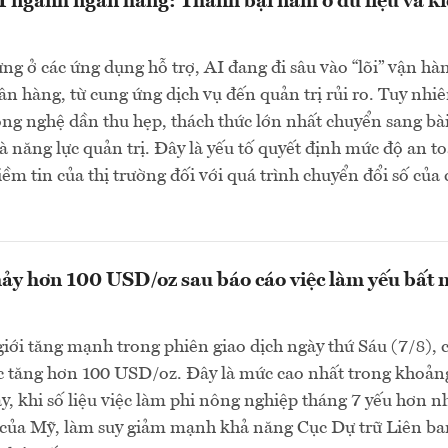
 ngành ngân hàng: Thành bại nằm ở dữ liệu và k
g ở các ứng dụng hỗ trợ, AI đang đi sâu vào “lõi” vận hà
n hàng, từ cung ứng dịch vụ đến quản trị rủi ro. Tuy nhiê
ông nghệ dần thu hẹp, thách thức lớn nhất chuyển sang bà
và năng lực quản trị. Đây là yếu tố quyết định mức độ an t
iềm tin của thị trường đối với quá trình chuyển đổi số của 
ảy hơn 100 USD/oz sau báo cáo việc làm yếu bất 
giới tăng mạnh trong phiên giao dịch ngày thứ Sáu (7/8), 
c tăng hơn 100 USD/oz. Đây là mức cao nhất trong khoản
đây, khi số liệu việc làm phi nông nghiệp tháng 7 yếu hơn n
o của Mỹ, làm suy giảm mạnh khả năng Cục Dự trữ Liên b