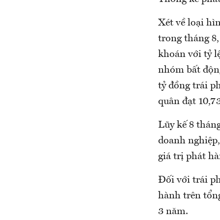
Xét về loại h
trong tháng 8
khoán với tỷ l
nhóm bất động
tỷ đồng trái p
quân đạt 10,
Lũy kế 8 thán
doanh nghiệp,
giá trị phát h
Đối với trái p
hành trên tổng
3 năm.