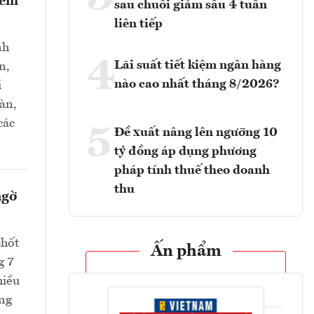
iểm
sau chuỗi giảm sâu 4 tuần
liên tiếp
nh
4
Lãi suất tiết kiệm ngân hàng
n,
nào cao nhất tháng 8/2026?
i
oàn,
các
5
Đề xuất nâng lên ngưỡng 10
tỷ đồng áp dụng phương
pháp tính thuế theo doanh
thu
ngờ
chốt
Ấn phẩm
g 7
hiều
ang