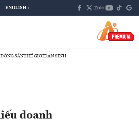
ENGLISH ++
 ĐỘNG SẢN
THẾ GIỚI
DÂN SINH
hiếu doanh