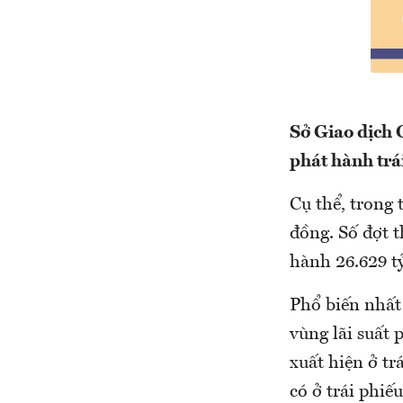
Sở Giao dịch 
phát hành trá
Cụ thể, trong 
đồng. Số đợt t
hành 26.629 t
Phổ biến nhất 
vùng lãi suất
xuất hiện ở tr
có ở trái phiế