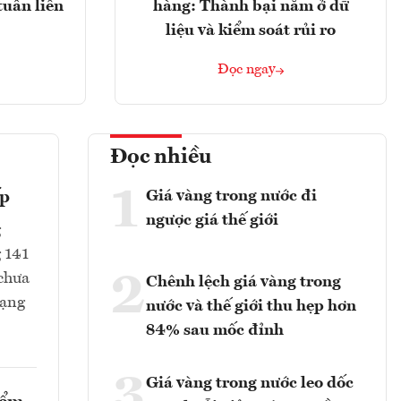
tuần liên
hàng: Thành bại nằm ở dữ
liệu và kiểm soát rủi ro
Đọc ngay
Đọc nhiều
1
Giá vàng trong nước đi
ếp
ngược giá thế giới
g
g 141
2
 chưa
Chênh lệch giá vàng trong
rạng
nước và thế giới thu hẹp hơn
84% sau mốc đỉnh
3
Giá vàng trong nước leo dốc