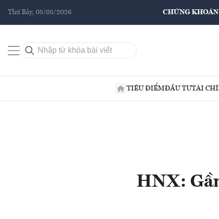
Thứ Bảy, 08/08/2026
CHỨNG KHOÁN
TIÊU ĐIỂM
ĐẦU TƯ
TÀI CH
HNX: Gần 