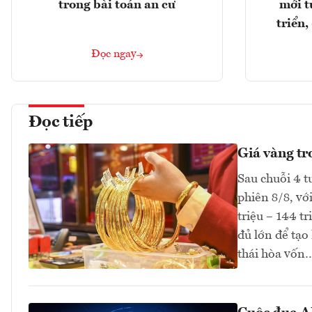
trong bài toán an cư
mới t
triển
Đọc ngay
Đọc tiếp
Giá vàng tr
Sau chuỗi 4 t
phiên 8/8, vớ
triệu – 144 t
đủ lớn để tạo
thái hòa vốn