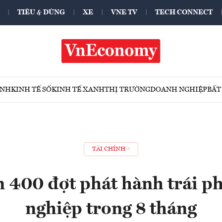
TIÊU & DÙNG
XE
VNE TV
TECH CONNECT
ÍNH
KINH TẾ SỐ
KINH TẾ XANH
THỊ TRƯỜNG
DOANH NGHIỆP
BẤT
TÀI CHÍNH
400 đợt phát hành trái p
nghiệp trong 8 tháng