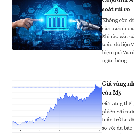
Cuộc đua AI
soát rủi ro
Không còn dừn
của ngành ngâ
khi rào cản c
toán dữ liệu 
hiệu quả và n
ngân hàng…
Giá vàng nh
của Mỹ
Giá vàng thế 
phiên với mứ
tuần trở lại 
so với dự bá