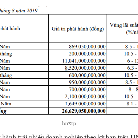
hnxtp
 hành trái phiếu doanh nghiệp theo kỳ hạn trên 