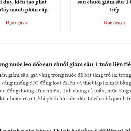
ư duy, kiến tạo phát
sau chuỗi giảm sâu 4 
, đẩy mạnh phân cấp
tiếp
Đọc ngay
Đọc ngay
ong nước leo dốc sau chuỗi giảm sâu 4 tuần liên ti
uần giảm sâu, giá vàng trong nước đã bật tăng trở lại tron
i vàng miếng SJC đồng loạt đi lên và thiết lập lại mặt bằn
riệu đồng/lượng. Tuy nhiên, tính chung cả tuần, mức tăng
 lợi nhuận rõ rệt, khi phần lớn nhà đầu tư vẫn chỉ quanh t
…