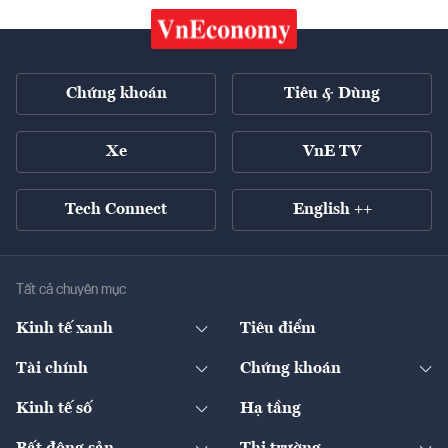
Chứng khoán
Tiêu & Dùng
Xe
VnE TV
Tech Connect
English ++
Tất cả chuyên mục
Kinh tế xanh
Tiêu điểm
Chuyển động xanh
Tài chính
Chứng khoán
Pháp lý
Ngân hàng
Doanh nghiệp niêm yết
Kinh tế số
Hạ tầng
Thương hiệu xanh
Thị trường vốn
Thị trường
Sản phẩm - Thị trường