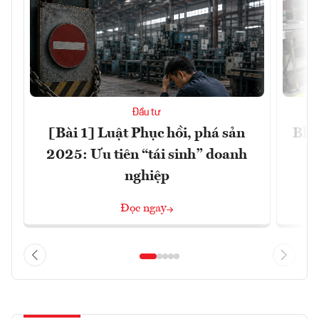
Đầu tư
[Bài 1] Luật Phục hồi, phá sản
Blo
2025: Ưu tiên “tái sinh” doanh
nghiệp
Đọc ngay