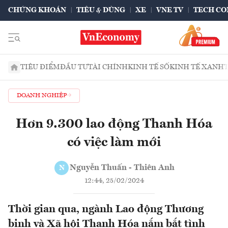
CHỨNG KHOÁN
TIÊU & DÙNG
XE
VNE TV
TECH CO
TIÊU ĐIỂM
ĐẦU TƯ
TÀI CHÍNH
KINH TẾ SỐ
KINH TẾ XANH
DOANH NGHIỆP
Hơn 9.300 lao động Thanh Hóa
có việc làm mới
Nguyễn Thuấn - Thiên Anh
N
12:44, 25/02/2024
Thời gian qua, ngành Lao động Thương
binh và Xã hội Thanh Hóa nắm bắt tình