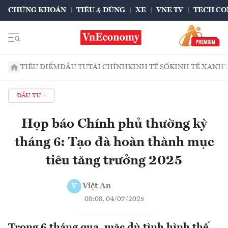
CHỨNG KHOÁN
TIÊU & DÙNG
XE
VNE TV
TECH CO
TIÊU ĐIỂM
ĐẦU TƯ
TÀI CHÍNH
KINH TẾ SỐ
KINH TẾ XANH
ĐẦU TƯ
Họp báo Chính phủ thường kỳ
tháng 6: Tạo đà hoàn thành mục
tiêu tăng trưởng 2025
Việt An
V
08:08, 04/07/2025
Trong 6 tháng qua, mặc dù tình hình thế