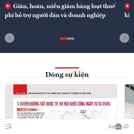
Giãn, hoãn, miễn giảm hàng loạt thuế
phí hỗ trợ người dân và doanh nghiệp
kin
Dòng sự kiện