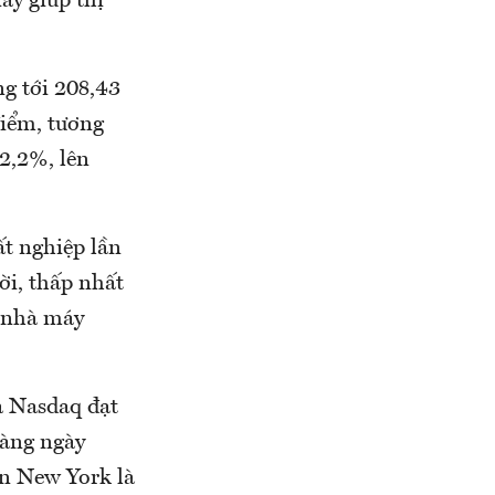
ày giúp thị
ng tới 208,43
điểm, tương
 2,2%, lên
ất nghiệp lần
i, thấp nhất
c nhà máy
à Nasdaq đạt
hàng ngày
àn New York là