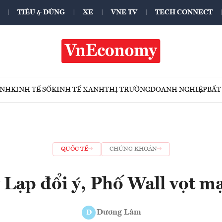
TIÊU & DÙNG
XE
VNE TV
TECH CONNECT
ÍNH
KINH TẾ SỐ
KINH TẾ XANH
THỊ TRƯỜNG
DOANH NGHIỆP
BẤT
QUỐC TẾ
CHỨNG KHOÁN
 Lạp đổi ý, Phố Wall vọt m
Dương Lâm
D