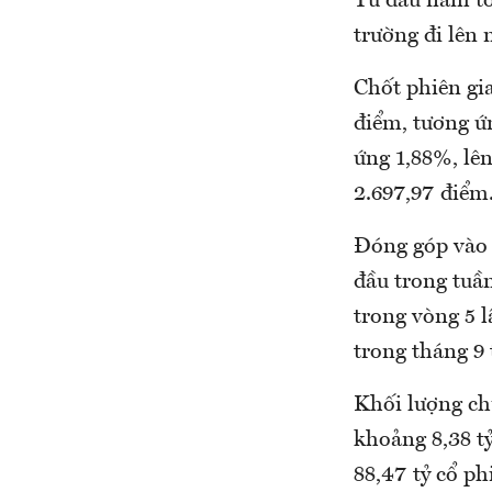
Từ đầu năm tới
trường đi lên
Chốt phiên gia
điểm, tương ứ
ứng 1,88%, lên
2.697,97 điểm
Đóng góp vào đ
đầu trong tuầ
trong vòng 5 
trong tháng 9 
Khối lượng ch
khoảng 8,38 t
88,47 tỷ cổ ph