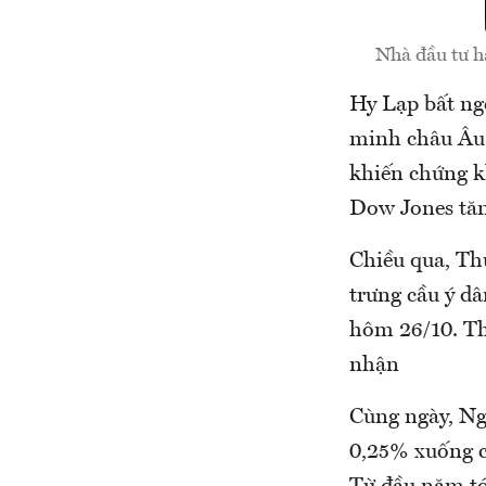
Nhà đầu tư h
Hy Lạp bất ng
minh châu Âu 
khiến chứng k
Dow Jones tă
Chiều qua, Th
trưng cầu ý d
hôm 26/10. Th
nhận
Cùng ngày, Ng
0,25% xuống c