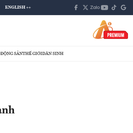
ENGLISH ++
 ĐỘNG SẢN
THẾ GIỚI
DÂN SINH
ạnh