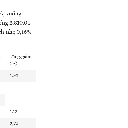
%, xuống
ống 2.810,04
ch nhẹ 0,16%
m
Tăng/giảm
(%)
1,76
1,12
2,73