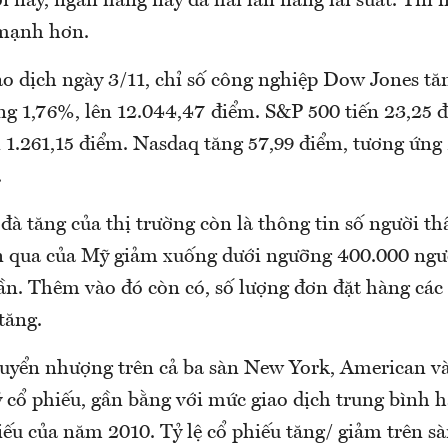
 nay, ngân hàng này đã hai lần nâng lãi suất. Tin n
 mạnh hơn.
o dịch ngày 3/11, chỉ số công nghiệp Dow Jones tă
ng 1,76%, lên 12.044,47 điểm. S&P 500 tiến 23,25 
 1.261,15 điểm. Nasdaq tăng 57,99 điểm, tương ứng
.
à tăng của thị trường còn là thông tin số người th
n qua của Mỹ giảm xuống dưới ngưỡng 400.000 ngườ
lần. Thêm vào đó còn có, số lượng đơn đặt hàng cá
tăng.
uyển nhượng trên cả ba sàn New York, American v
ỷ cổ phiếu, gần bằng với mức giao dịch trung bình 
iếu của năm 2010. Tỷ lệ cổ phiếu tăng/ giảm trên s