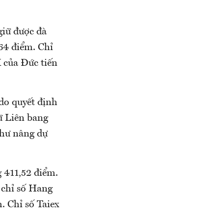
giữ được đà
64 điểm. Chỉ
 của Đức tiến
do quyết định
ữ Liên bang
như nâng dự
 411,52 điểm.
 chỉ số Hang
. Chỉ số Taiex