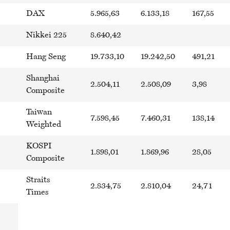
DAX
5.965,63
6.133,18
167,55
Nikkei 225
8.640,42
Hang Seng
19.733,10
19.242,50
491,21
Shanghai
2.504,11
2.508,09
3,98
Composite
Taiwan
7.598,45
7.460,31
138,14
Weighted
KOSPI
1.898,01
1.869,96
28,05
Composite
Straits
2.834,75
2.810,04
24,71
Times