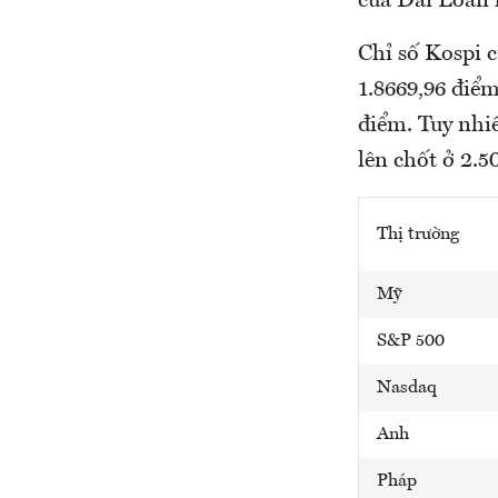
của Đài Loan 
Chỉ số Kospi 
1.8669,96 điể
điểm. Tuy nhi
lên chốt ở 2.5
Thị trường
Mỹ
S&P 500
Nasdaq
Anh
Pháp