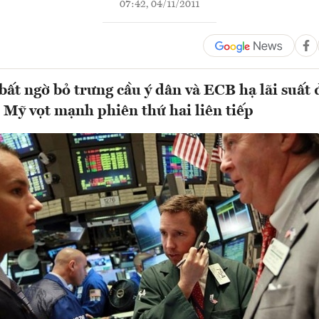
07:42, 04/11/2011
bất ngờ bỏ trưng cầu ý dân và ECB hạ lãi suất 
Mỹ vọt mạnh phiên thứ hai liên tiếp