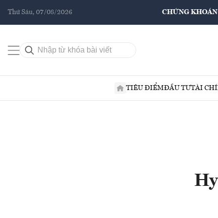
Thứ Sáu, 07/08/2026
CHỨNG KHOÁN
TIÊU ĐIỂM
ĐẦU TƯ
TÀI CH
Hy