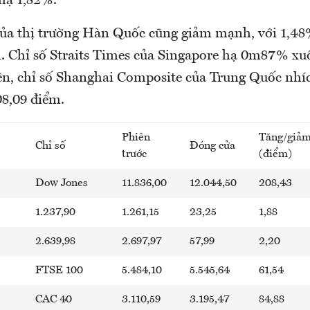
hạ 1,82%.
của thị trường Hàn Quốc cũng giảm mạnh, với 1,48
m. Chỉ số Straits Times của Singapore hạ 0m87% xu
ên, chỉ số Shanghai Composite của Trung Quốc nhí
08,09 điểm.
Phiên
Tăng/giả
Chỉ số
Đóng cửa
trước
(điểm)
Dow Jones
11.836,00
12.044,50
208,43
1.237,90
1.261,15
23,25
1,88
2.639,98
2.697,97
57,99
2,20
FTSE 100
5.484,10
5.545,64
61,54
CAC 40
3.110,59
3.195,47
84,88