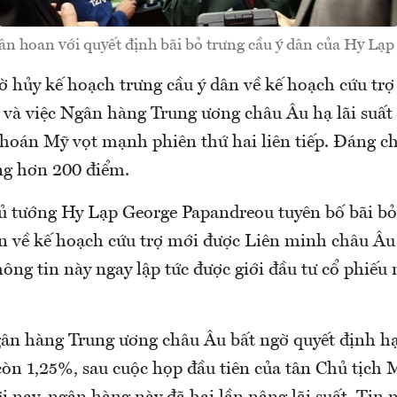
ân hoan với quyết định bãi bỏ trưng cầu ý dân của Hy Lạp 
ờ hủy kế hoạch trưng cầu ý dân về kế hoạch cứu trợ
và việc Ngân hàng Trung ương châu Âu hạ lãi suất 
hoán Mỹ vọt mạnh phiên thứ hai liên tiếp. Đáng chú
ng hơn 200 điểm.
ủ tướng Hy Lạp George Papandreou tuyên bố bãi bỏ
ân về kế hoạch cứu trợ mới được Liên minh châu Âu
ông tin này ngay lập tức được giới đầu tư cổ phiếu
ân hàng Trung ương châu Âu bất ngờ quyết định hạ 
òn 1,25%, sau cuộc họp đầu tiên của tân Chủ tịch 