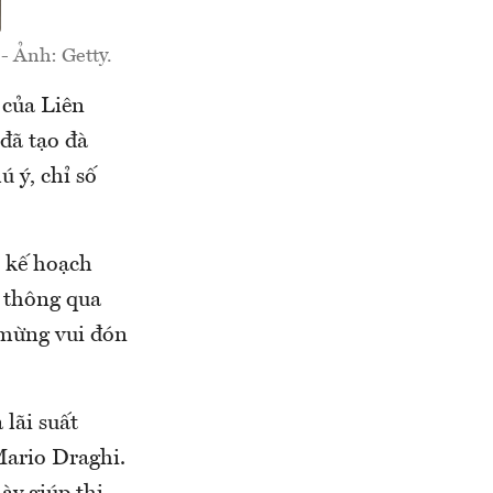
- Ảnh: Getty.
 của Liên
đã tạo đà
 ý, chỉ số
 kế hoạch
 thông qua
 mừng vui đón
lãi suất
Mario Draghi.