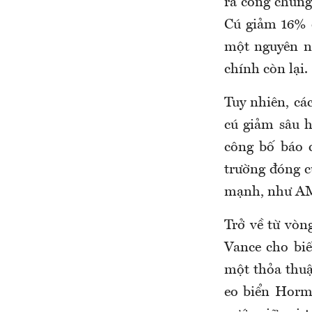
ra công chúng
Cú giảm 16% c
một nguyên nh
chính còn lại.
Tuy nhiên, cá
cú giảm sâu 
công bố báo 
trường đóng c
mạnh, như AM
Trở về từ vòn
Vance cho bi
một thỏa thuậ
eo biển Hormu