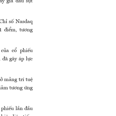
ẩy giá dầu sụt
 Chỉ số Nasdaq
1 điểm, tương
của cổ phiếu
 đã gây áp lực
 ở mảng trí tuệ
giảm tương ứng
 phiếu lần đầu