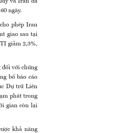
 Mỹ và Iran đã
 60 ngày.
cho phép Iran
nt giao sau tại
TI giảm 2,3%,
g đối với chứng
ng bố báo cáo
ục Dự trữ Liên
lạm phát trong
ời gian còn lại
 cược khả năng