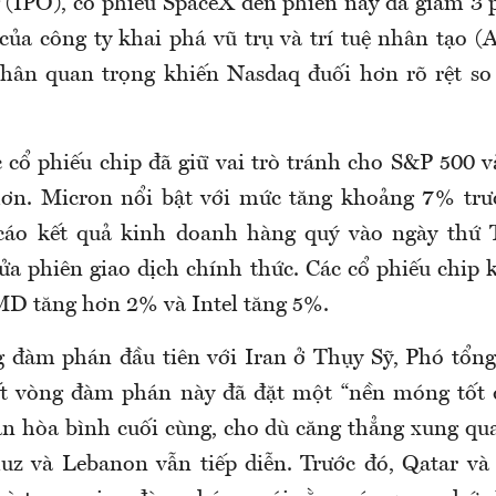
 (IPO), cổ phiếu SpaceX đến phiên này đã giảm 3 ph
ủa công ty khai phá vũ trụ và trí tuệ nhân tạo (A
ân quan trọng khiến Nasdaq đuối hơn rõ rệt so 
c cổ phiếu chip đã giữ vai trò tránh cho S&P 500 
hơn. Micron nổi bật với mức tăng khoảng 7% trướ
cáo kết quả kinh doanh hàng quý vào ngày thứ T
ửa phiên giao dịch chính thức. Các cổ phiếu chip 
D tăng hơn 2% và Intel tăng 5%.
g đàm phán đầu tiên với Iran ở Thụy Sỹ, Phó tổ
ết vòng đàm phán này đã đặt một “nền móng tốt đ
n hòa bình cuối cùng, cho dù căng thẳng xung qu
z và Lebanon vẫn tiếp diễn. Trước đó, Qatar và 