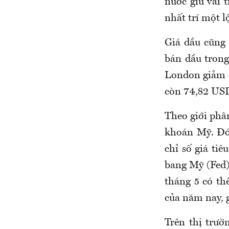
nước giữ vai 
nhất trí một l
Giá dầu cũng
bán dầu trong 
London giảm 
còn 74,82 US
Theo giới phân
khoán Mỹ. Đó
chỉ số giá ti
bang Mỹ (Fed)
tháng 5 có thể
của năm nay, g
Trên thị trườ