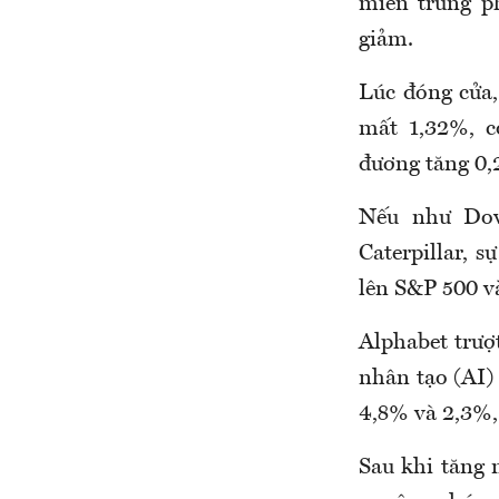
miễn trừng ph
giảm.
Lúc đóng cửa,
mất 1,32%, c
đương tăng 0,
Nếu như Dow
Caterpillar, 
lên S&P 500 v
Alphabet trượt
nhân tạo (AI)
4,8% và 2,3%,
Sau khi tăng 