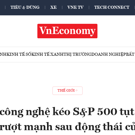
TIÊU & DÙNG
XE
VNE TV
TECH CONNECT
ÍNH
KINH TẾ SỐ
KINH TẾ XANH
THỊ TRƯỜNG
DOANH NGHIỆP
BẤT
THẾ GIỚI
công nghệ kéo S&P 500 tụt
trượt mạnh sau động thái c