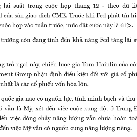
 lãi suất trong cuộc họp tháng 12 - theo dữ li
 của sàn giao dịch CME. Trước khi Fed phát tín hi
 cuộc họp vào tuần trước, mức đặt cược này là 61%.
 trường còn đang tính đến khả năng Fed tăng lãi s
g trở ngại này, chiến lược gia Tom Hainlin của c
ent Group nhận định điều kiện đối với giá cổ ph
 nhất là các cổ phiếu vốn hóa lớn.
 quốc gia nào có nguồn lực, tính minh bạch và thu 
 đó vẫn là Mỹ, xét đến việc cuộc xung đột ở Trung
 đến việc dòng chảy năng lượng vẫn chưa hoàn toà
 đến việc Mỹ vẫn có nguồn cung năng lượng riêng.