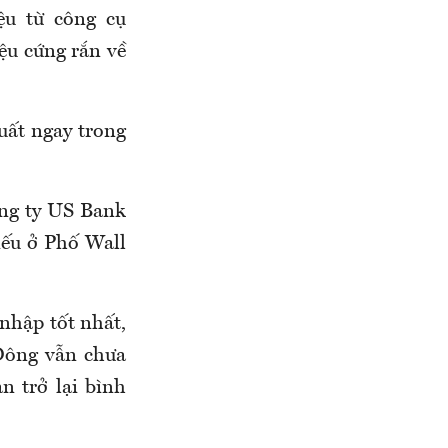
ệu từ công cụ
ệu cứng rắn về
uất ngay trong
ông ty US Bank
iếu ở Phố Wall
nhập tốt nhất,
 Đông vẫn chưa
n trở lại bình