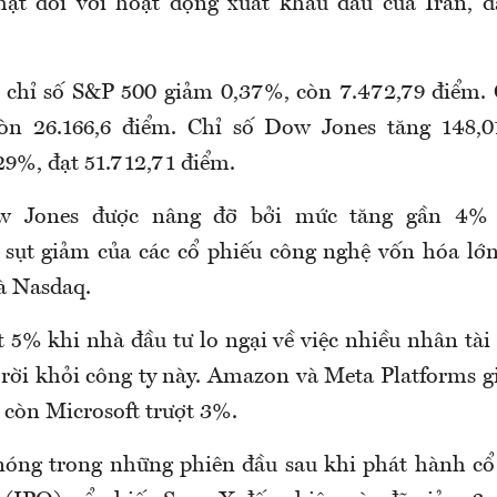
ạt đối với hoạt động xuất khẩu dầu của Iran, đ
 chỉ số S&P 500 giảm 0,37%, còn 7.472,79 điểm.
òn 26.166,6 điểm. Chỉ số Dow Jones tăng 148,0
29%, đạt 51.712,71 điểm.
 Jones được nâng đỡ bởi mức tăng gần 4% 
sự sụt giảm của các cổ phiếu công nghệ vốn hóa lớn
à Nasdaq.
 5% khi nhà đầu tư lo ngại về việc nhiều nhân tài
 rời khỏi công ty này. Amazon và Meta Platforms 
 còn Microsoft trượt 3%.
nóng trong những phiên đầu sau khi phát hành cổ