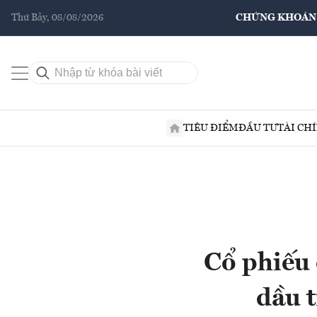
Thứ Bảy, 08/08/2026
CHỨNG KHOÁN
TIÊU ĐIỂM
ĐẦU TƯ
TÀI CH
Cổ phiếu 
dầu 