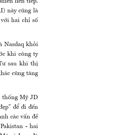
iên liên tiếp.
I) này cũng là
với hai chỉ số
và Nasdaq khỏi
c khi công ty
ư sau khi thị
khác cũng tăng
ng thống Mỹ JD
ẹp” để đi đến
anh các vấn đề
Pakistan - hai