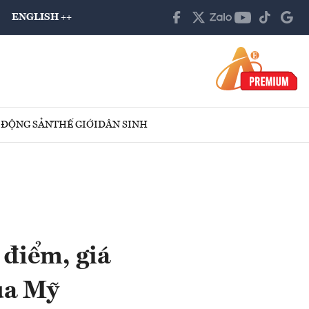
ENGLISH ++
 ĐỘNG SẢN
THẾ GIỚI
DÂN SINH
 điểm, giá
ủa Mỹ