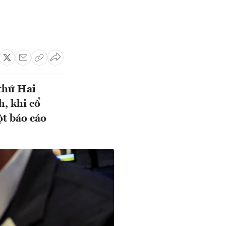
thứ Hai
h, khi cổ
ột báo cáo