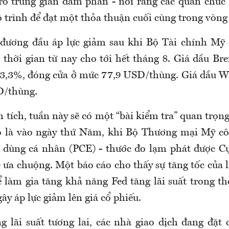
trò trung gian đàm phán - nói rằng các quan chức
ộ trình để đạt một thỏa thuận cuối cùng trong vòng
 đương đầu áp lực giảm sau khi Bộ Tài chính Mỹ 
thời gian từ nay cho tới hết tháng 8. Giá dầu Bre
3,3%, đóng cửa ở mức 77,9 USD/thùng. Giá dầu W
D/thùng.
 tích, tuần này sẽ có một “bài kiểm tra” quan trọn
 là vào ngày thứ Năm, khi Bộ Thương mại Mỹ cô
êu dùng cá nhân (PCE) - thước đo lạm phát được C
 ưa chuộng. Một báo cáo cho thấy sự tăng tốc của 
 làm gia tăng khả năng Fed tăng lãi suất trong th
ây áp lực giảm lên giá cổ phiếu.
ng lãi suất tương lai, các nhà giao dịch đang đặt